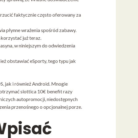
rzucić faktycznie często oferowany za
wia płynne wrażenia spośród zabawy.
korzystać już teraz.
asyna, w niniejszym do odwiedzenia
eż obstawiać eSporty, tego typu jak
S, jak i również Android. Mnogie
otrzymać slottica 10€ benefit razy
niczych autopromocji, niedostępnych
enia przenośnego o opcjonalnej porze.
Wpisać