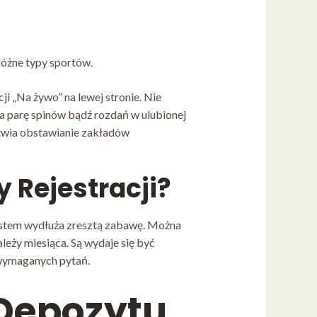
różne typy sportów.
i „Na żywo” na lewej stronie. Nie
 parę spinów bądź rozdań w ulubionej
atwia obstawianie zakładów
 Rejestracji?
system wydłuża zresztą zabawę. Można
leży miesiąca. Są wydaje się być
 wymaganych pytań.
 Depozytu