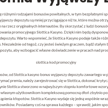
 się różnymi rodzajami bonusów powitalnych, w tym bezpłatnymi s
jąwszy depozytu są mniej przyciągające niż te, które można otrz
e na rzecz oryginalnych internautów. By skorzystać z ludzi bonus
dowania promocyjnego Slottica Kasyno. Dzięki nim będą dysponow
 depozytu. Warto wspomnieć, że Slottica Kasyno podaje także róż
 Niezależnie od tegoż, czy jesteś świeżym graczem, bądź stałym 
epozytu, aby wzbogacić własne doświadczenie w pracach nad pro
usów, od Slottica kasyno bonus wyjąwszy depozytu zawartego w p
ać premia, należy zarejestrować się w Slottica, dokonać krytycz
nie Slottica stworzono w najwyższym stopniu komfortowe wzory
je własnym użytkownikom kompleksową pomocną dłoń zbytnio po
ąpienia kłopotów. Slottica Kasyno wydaje się jedną wspólnie wra
owników. Posiadamy coś na sprawa każdego – sprawdź, jakim sp