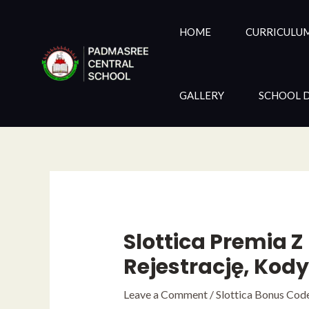
Skip
Post
to
navigation
HOME
CURRICULU
content
GALLERY
SCHOOL D
Slottica Premia 
Rejestrację, Kod
Leave a Comment
/
Slottica Bonus Cod