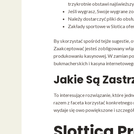
trzykrotnie obstawi najświeższ
Jeśli wygrasz, Swoje wygrane z
Należy dostarczyć pliki do obs
Zakłady sportowe w Slotica ofe
By skorzystać spośród tejże sugestie, 
Zaakceptować jesteś zobligowany włąc
produkowaniu kasynowej. W zamian potr
bukmacherskich i kasyna internetoweg
Jakie Są Zastr
To interesujące rozwiązanie, które je
razem z faceta korzystać konkretnego r
wydaje się owo powiększone i szczegół
Slottica 