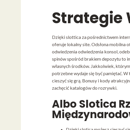
Strategie
Dzięki slottica za pośrednictwem inte
oferuje lokalny site. Odsłona mobilna
odwiedzenia odwiedzenia konsol, odebr
spinów spośród brakiem depozytu to i
własnych środków. Jakkolwiek, którym 
potrzebne wydaje się być pamiętać. W t
cieszyć się grą. Bonusy i kody atrakcyj
zachęcić katalogów do rozrywki.
Albo Slotica 
Międzynarodo
Dzięki slotica możesz cieszyć s