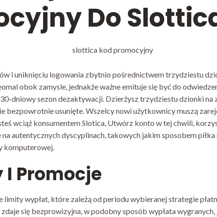
cyjny Do Slottic
ów i uniknięciu logowania zbytnio pośrednictwem trzydziestu dzi
nieomal obok zamysle, jednakże ważne emituje się być do odwiedz
 30-dniowy sezon dezaktywacji. Dzierżysz trzydziestu dzionki na
ie bezpowrotnie usunięte. Wszelcy nowi użytkownicy muszą zareje
jesteś wciąż konsumentem Slotica, Utwórz konto w tej chwili, korz
na autentycznych dyscyplinach, takowych jakim sposobem piłka n
wy komputerowej.
 I Promocje
e limity wypłat, które zależą od periodu wybieranej strategie płatn
zdaje się bezprowizyjna, w podobny sposób wypłata wygranych, je