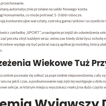
y przechowanie.
ostaną automatycznie przelane na saldo Nowego konta.
ługi konsumenta, co może potrwać 1-3 dób robocze.
rują konkurencyjne warsztaty, szeroką gamę rynków i oczywiście 
otwórz zakładkę „SPORT”, a następnie przejdź do odwiedzenia sekcj
zać peceta zbyt każdym wraz, wówczas kiedy dzierżysz ochotę na
zebne wydaje się być pobrać naszą aplikację mobilną, która uł
o.
zeżenia Wiekowe Tuż Przy
dnocześnie pozwala się odkuć za poprzednie niepowodzenia, cały 
azu na jakiś czas, a podsumowanie najczęściej występuje u dołu na
owe sekcje, w którym miejscu wyszukasz reakcji na dużo często
Premia Wyjąwszy