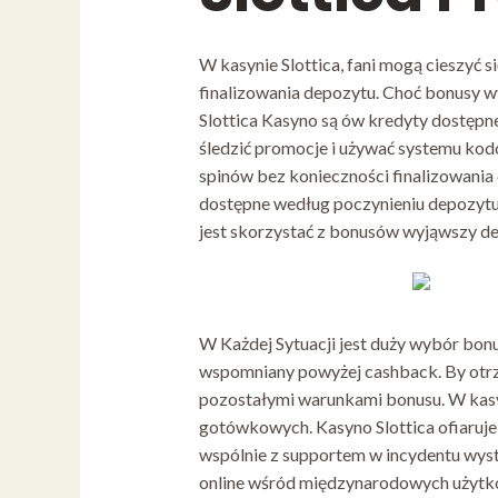
W kasynie Slottica, fani mogą cieszyć
finalizowania depozytu. Choć bonusy wy
Slottica Kasyno są ów kredyty dostępn
śledzić promocje i używać systemu ko
spinów bez konieczności finalizowania
dostępne według poczynieniu depozytu.
jest skorzystać z bonusów wyjąwszy d
W Każdej Sytuacji jest duży wybór bon
wspomniany powyżej cashback. By otrzym
pozostałymi warunkami bonusu. W kasy
gotówkowych. Kasyno Slottica ofiaru
wspólnie z supportem w incydentu wyst
online wśród międzynarodowych użytk