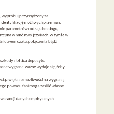
a, wypróbuj przyrządzony za
identyfikację możliwych przemian,
nie parametrów rodzaju hostingu,
ostępna w mnóstwo językach, w tymże w
dnictwem czatu, połączenia bądź
szkody slottica depozytu.
asne wygrane, ważne wydaje się, żeby
ciąż większe możliwości na wygraną.
iego powodu fani mogą zasilić własne
 gwarancji danych empirycznych