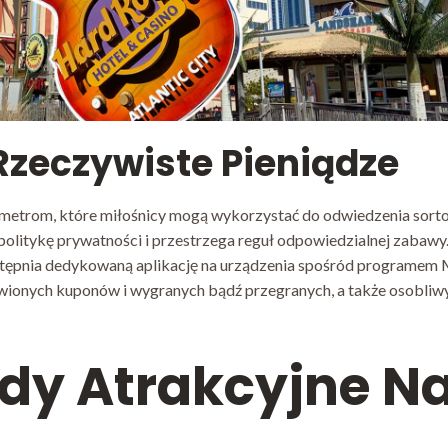
zeczywiste Pieniądze
ametrom, które miłośnicy mogą wykorzystać do odwiedzenia sor
 politykę prywatności i przestrzega reguł odpowiedzialnej zabawy
stępnia dedykowaną aplikację na urządzenia spośród programem 
wionych kuponów i wygranych bądź przegranych, a także osobliwy
dy Atrakcyjne N