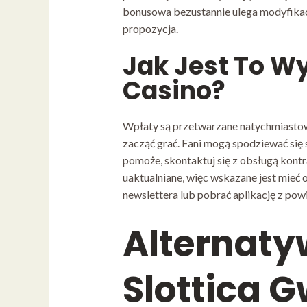
bonusowa bezustannie ulega modyfikacj
propozycja.
Jak Jest To W
Casino?
Wpłaty są przetwarzane natychmiastowo 
zacząć grać. Fani mogą spodziewać się sz
pomoże, skontaktuj się z obsługą kontr
uaktualniane, więc wskazane jest mieć
newslettera lub pobrać aplikację z po
Alternaty
Slottica 