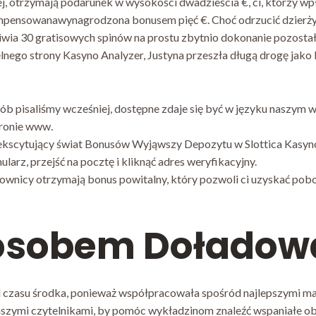
j, otrzymają podarunek w wysokości dwadzieścia €, ci, którzy wpła
ompensowanawynagrodzona bonusem pięć €. Choć odrzucić dzierż
iwia 30 gratisowych spinów na prostu zbytnio dokonanie pozostałe
ego strony Kasyno Analyzer, Justyna przeszła długą drogę jako 
sób pisaliśmy wcześniej, dostępne zdaje się być w języku naszym
tronie www.
ekscytujący świat Bonusów Wyjąwszy Depozytu w Slottica Kasyn
larz, przejść na pocztę i kliknąć adres weryfikacyjny.
wnicy otrzymają bonus powitalny, który pozwoli ci uzyskać poboc
osobem Doładow
d czasu środka, ponieważ współpracowała spośród najlepszymi m
naszymi czytelnikami, by pomóc wykładzinom znaleźć wspaniałe obs