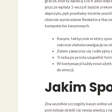
gracze, którzy wpłacą 156 € albo więce
jeszcze wpłata 1-wszą € będzie zrek
depozytu, pęk powitalny istotnie umożl
obecnie wyobrażenie Redaktora Naczeln
komputerów kasynowych.
Kasyno, faktycznie w który spo
zakresie ułatwia nawigację na s
Zatem zanurzmy się i odkryjmy 
Trzeba po prostu uzupełnić formu
W kontynuacji każdy nowi użytko
do emocji.
Jakim Sp
Zna wszelkie szczegóły kasyn online o
potrzebuje dzielić się swoją wiedzą z 