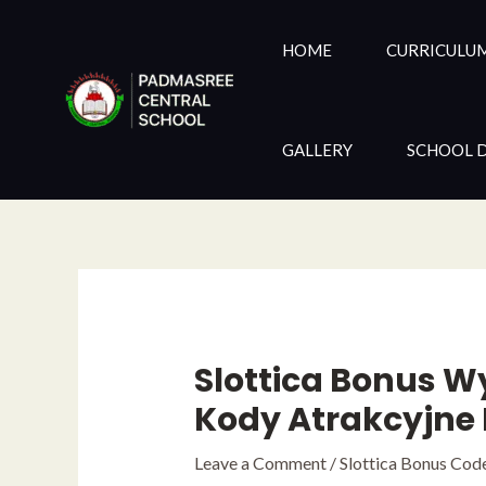
Skip
Post
to
navigation
HOME
CURRICULU
content
GALLERY
SCHOOL D
Slottica Bonus W
Kody Atrakcyjne
Leave a Comment
/
Slottica Bonus Cod