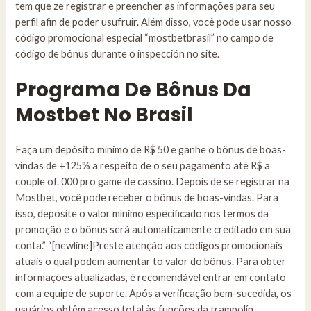
tem que ze registrar e preencher as informações para seu
perfil afin de poder usufruir. Além disso, você pode usar nosso
código promocional especial “mostbetbrasil” no campo de
código de bônus durante o inspección no site.
Programa De Bônus Da
Mostbet No Brasil
Faça um depósito mínimo de R$ 50 e ganhe o bônus de boas-
vindas de +125% a respeito de o seu pagamento até R$ a
couple of. 000 pro game de cassino. Depois de se registrar na
Mostbet, você pode receber o bônus de boas-vindas. Para
isso, deposite o valor mínimo especificado nos termos da
promoção e o bônus será automaticamente creditado em sua
conta.” “[newline]Preste atenção aos códigos promocionais
atuais o qual podem aumentar to valor do bônus. Para obter
informações atualizadas, é recomendável entrar em contato
com a equipe de suporte. Após a verificação bem-sucedida, os
usuários obtêm acesso total às funções da trampolín,