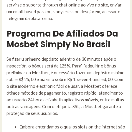
servirse o suporte through chat online ao vivo no site, enviar
um email-based para ou, sony ericsson desejarem, acessar o
Telegram da plataforma.
Programa De Afiliados Da
Mosbet Simply No Brasil
Se fizer u primeiro depósito adentro de 30 minutos após o
inspección, o bônus será de 125%. Para” “adquirir o bônus
preliminar da Mostbet, é necessário fazer um depósito mínimo
sobre R$ 25, 00 e máximo sobre R$ 1. seven-hundred, 00. Com
o site moderno electronic fácil de usar, a Mostbet oferece
ótimos métodos de pagamento, registro rápido, atendimento
ao usuario 24 horas elizabeth aplicativos móveis, entre muitas
outras vantagens. Com o etiqueta SSL, a Mostbet garante a
proteção de seus usuários.
Embora entendamos o qual os slots on the internet são