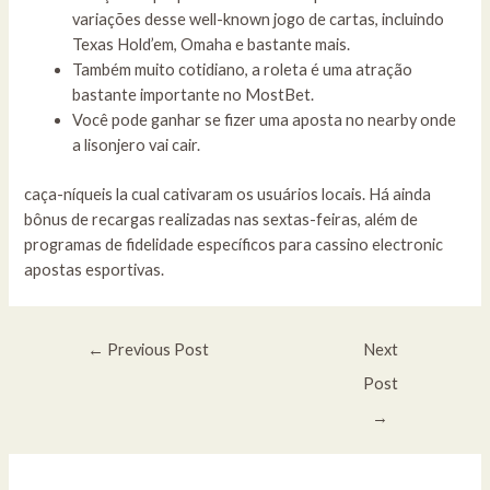
variações desse well-known jogo de cartas, incluindo
Texas Hold’em, Omaha e bastante mais.
Também muito cotidiano, a roleta é uma atração
bastante importante no MostBet.
Você pode ganhar se fizer uma aposta no nearby onde
a lisonjero vai cair.
caça-níqueis la cual cativaram os usuários locais. Há ainda
bônus de recargas realizadas nas sextas-feiras, além de
programas de fidelidade específicos para cassino electronic
apostas esportivas.
←
Previous Post
Next
Post
→