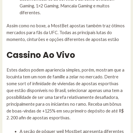
Gaming, 1×2 Gaming, Mancala Gaming e muitos
diferentes.
Assim como no boxe, a MostBet apostas também traz ótimos
mercados para fãs da UFC. Todas as principais lutas do
momento, cinturões e opções diferentes de apostas estão
Cassino Ao Vivo
Estes dados podem apariencia simples, porém, mostram que a
locuinta tem um nom de famille a zelar no mercado. Dentre
some sort of infinidade de viviendas de apostas esportivas
que estão disponíveis no Brasil, selecionar apenas uma tem a
possibilidade de ser uma tarefa relativamente desafiadora,
principalmente para os iniciantes no ramo. Receba um bônus
de boas-vindas de +125% em seu primeiro depósito de até R$
2. 200 afin de apostas esportivas.
A seção de pôquer weil Mostbet apresenta diferentes