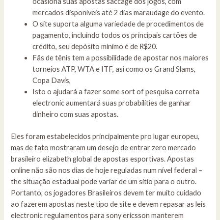
ocasiona suas apostas saccage dos jogos, com
mercados disponíveis até 2 dias maraudage do evento.
O site suporta alguma variedade de procedimentos de
pagamento, incluindo todos os principais cartões de
crédito, seu depósito mínimo é de R$20.
Fãs de tênis tem a possibilidade de apostar nos maiores
torneios ATP, WTA e ITF, asi como os Grand Slams,
Copa Davis,
Isto o ajudará a fazer some sort of pesquisa correta
electronic aumentará suas probabilities de ganhar
dinheiro com suas apostas.
Eles foram estabelecidos principalmente pro lugar europeu,
mas de fato mostraram um desejo de entrar zero mercado
brasileiro elizabeth global de apostas esportivas. Apostas
online não são nos dias de hoje reguladas num nível federal –
the situação estadual pode variar de um sitio para o outro.
Portanto, os jogadores Brasileiros devem ter muito cuidado
ao fazerem apostas neste tipo de site e devem repasar as leis
electronic regulamentos para sony ericsson manterem