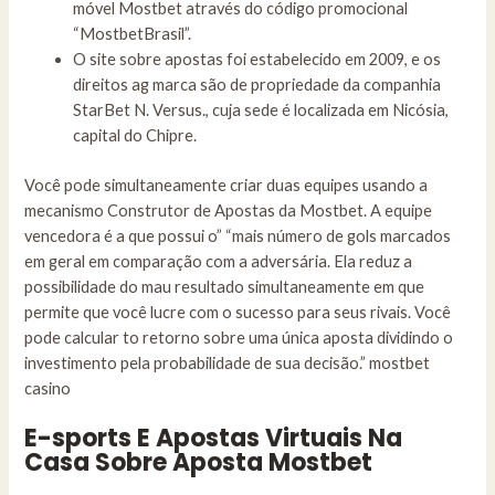
móvel Mostbet através do código promocional
“MostbetBrasil”.
O site sobre apostas foi estabelecido em 2009, e os
direitos ag marca são de propriedade da companhia
StarBet N. Versus., cuja sede é localizada em Nicósia,
capital do Chipre.
Você pode simultaneamente criar duas equipes usando a
mecanismo Construtor de Apostas da Mostbet. A equipe
vencedora é a que possui o” “mais número de gols marcados
em geral em comparação com a adversária. Ela reduz a
possibilidade do mau resultado simultaneamente em que
permite que você lucre com o sucesso para seus rivais. Você
pode calcular to retorno sobre uma única aposta dividindo o
investimento pela probabilidade de sua decisão.”
mostbet
casino
E-sports E Apostas Virtuais Na
Casa Sobre Aposta Mostbet