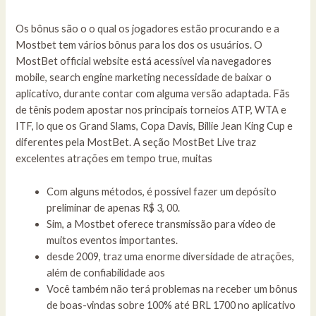
Os bônus são o o qual os jogadores estão procurando e a
Mostbet tem vários bônus para los dos os usuários. O
MostBet official website está acessível via navegadores
mobile, search engine marketing necessidade de baixar o
aplicativo, durante contar com alguma versão adaptada. Fãs
de tênis podem apostar nos principais torneios ATP, WTA e
ITF, lo que os Grand Slams, Copa Davis, Billie Jean King Cup e
diferentes pela MostBet. A seção MostBet Live traz
excelentes atrações em tempo true, muitas
Com alguns métodos, é possível fazer um depósito
preliminar de apenas R$ 3, 00.
Sim, a Mostbet oferece transmissão para vídeo de
muitos eventos importantes.
desde 2009, traz uma enorme diversidade de atrações,
além de confiabilidade aos
Você também não terá problemas na receber um bônus
de boas-vindas sobre 100% até BRL 1700 no aplicativo