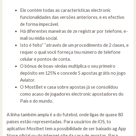
Ele contém todas as características electronic
funcionalidades das versões anteriores, e es efectivo
de forma impecável.
Há diferentes maneiras de ze registrar por telefone, e-
mail ou mídia social.
Isto é feito” “através de um procedimento de 2 clases, e
requer o qual você forneça teu número de telefone
celular e pontos de conta.
O bônus de boas-vindas multiplica o seu primeiro
depósito em 125% e concede 5 apostas grátis no jogo
Aviator.
O MostBet e casa sobre apostas já se consolidou
como acaso de jogadores electronic apostadores do
País e do mundo.
A linha também ampla é a do futebol, onde ligas de quase 80
países estão representadas. Para usuários de iOS, to
aplicativo Mostbet tem a possibilidade de ser baixado ag App
Store oficial ou do internet site da casa de apostas. Para