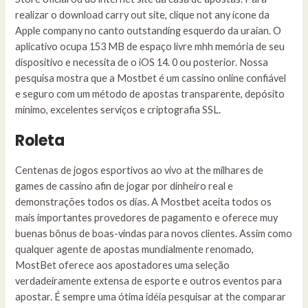
realizar o download carry out site, clique not any ícone da
Apple company no canto outstanding esquerdo da uraian. O
aplicativo ocupa 153 MB de espaço livre mhh memória de seu
dispositivo e necessita de o iOS 14. 0 ou posterior. Nossa
pesquisa mostra que a Mostbet é um cassino online confiável
e seguro com um método de apostas transparente, depósito
mínimo, excelentes serviços e criptografia SSL.
Roleta
Centenas de jogos esportivos ao vivo at the milhares de
games de cassino afin de jogar por dinheiro real e
demonstrações todos os dias. A Mostbet aceita todos os
mais importantes provedores de pagamento e oferece muy
buenas bônus de boas-vindas para novos clientes. Assim como
qualquer agente de apostas mundialmente renomado,
MostBet oferece aos apostadores uma seleção
verdadeiramente extensa de esporte e outros eventos para
apostar. É sempre uma ótima idéia pesquisar at the comparar