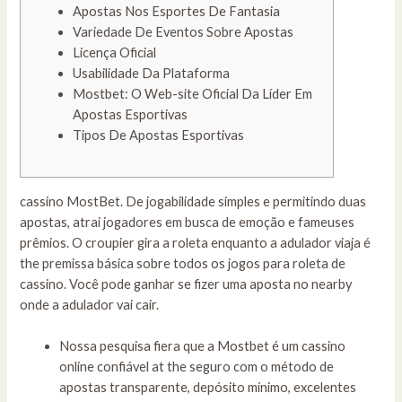
Apostas Nos Esportes De Fantasia
Variedade De Eventos Sobre Apostas
Licença Oficial
Usabilidade Da Plataforma
Mostbet: O Web-site Oficial Da Líder Em
Apostas Esportivas
Tipos De Apostas Esportivas
cassino MostBet. De jogabilidade simples e permitindo duas
apostas, atrai jogadores em busca de emoção e fameuses
prêmios. O croupier gira a roleta enquanto a adulador viaja é
the premissa básica sobre todos os jogos para roleta de
cassino. Você pode ganhar se fizer uma aposta no nearby
onde a adulador vai cair.
Nossa pesquisa fiera que a Mostbet é um cassino
online confiável at the seguro com o método de
apostas transparente, depósito mínimo, excelentes