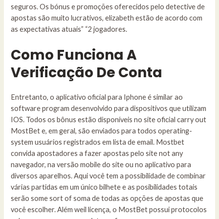
seguros. Os bónus e promoções oferecidos pelo detective de
apostas são muito lucrativos, elizabeth estão de acordo com
as expectativas atuais” “2 jogadores.
Como Funciona A
Verificação De Conta
Entretanto, o aplicativo oficial para Iphone é similar ao
software program desenvolvido para dispositivos que utilizam
IOS. Todos os bônus estão disponíveis no site oficial carry out
MostBet e, em geral, são enviados para todos operating-
system usuários registrados em lista de email. Mostbet
convida apostadores a fazer apostas pelo site not any
navegador, na versão mobile do site ou no aplicativo para
diversos aparelhos. Aqui você tem a possibilidade de combinar
várias partidas em um único bilhete e as posibilidades totais
serão some sort of soma de todas as opções de apostas que
você escolher. Além weil licença, o MostBet possui protocolos