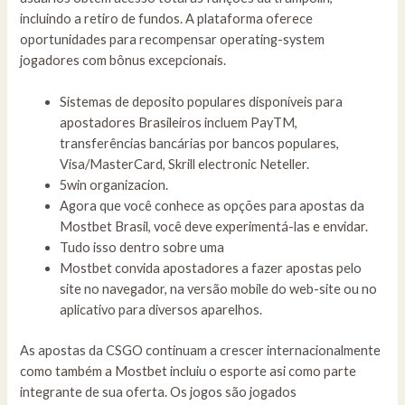
incluindo a retiro de fundos. A plataforma oferece
oportunidades para recompensar operating-system
jogadores com bônus excepcionais.
Sistemas de deposito populares disponíveis para
apostadores Brasileiros incluem PayTM,
transferências bancárias por bancos populares,
Visa/MasterCard, Skrill electronic Neteller.
5win organizacion.
Agora que você conhece as opções para apostas da
Mostbet Brasil, você deve experimentá-las e envidar.
Tudo isso dentro sobre uma
Mostbet convida apostadores a fazer apostas pelo
site no navegador, na versão mobile do web-site ou no
aplicativo para diversos aparelhos.
As apostas da CSGO continuam a crescer internacionalmente
como também a Mostbet incluiu o esporte asi como parte
integrante de sua oferta. Os jogos são jogados