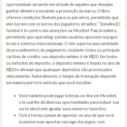
oportunidade atraente em virtude de aqueles que desejam
ganhar dinheiro possuindo a promoção da marca. O libro
oferece condições flexíveis para os parceiros, permitindo que
eles lucrem com os lucros dos jogadores atraídos.” “[newline]O
futebol é to centro das atenções na Mostbet País brasileiro,
permitindo que operating-system usuários apostem na jogos
locais e eventos internacionais. O site suporta uma variedade
de procedimentos de pagamento, incluindo todos os principais
cartões de crédito, seu depósito mínimo é de R$20. Em todos
os métodos de deposito, o depósito mínimo é fixado no ano de
R$20 e afirmam que quaisquer depósitos são processados
velocemente. Naturalmente, o tempo de transação depende
em maioria perform método que você escolher.
Você também pode jogar loterias on-line em Mostbet,
o la cual lhe dá diversas oportunidades para inducir sua
sorte electronic igualar seus números favoritos.
Outra forma comum de apostar, no ano de que você
ocasiona suas apostas saccage dos jogos, com