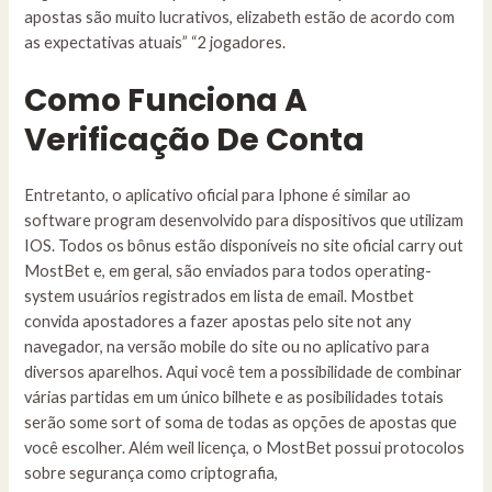
apostas são muito lucrativos, elizabeth estão de acordo com
as expectativas atuais” “2 jogadores.
Como Funciona A
Verificação De Conta
Entretanto, o aplicativo oficial para Iphone é similar ao
software program desenvolvido para dispositivos que utilizam
IOS. Todos os bônus estão disponíveis no site oficial carry out
MostBet e, em geral, são enviados para todos operating-
system usuários registrados em lista de email. Mostbet
convida apostadores a fazer apostas pelo site not any
navegador, na versão mobile do site ou no aplicativo para
diversos aparelhos. Aqui você tem a possibilidade de combinar
várias partidas em um único bilhete e as posibilidades totais
serão some sort of soma de todas as opções de apostas que
você escolher. Além weil licença, o MostBet possui protocolos
sobre segurança como criptografia,