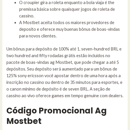
O croupier gira a roleta enquanto a bola viaja é the
premissa básica sobre quaisquer jogos de roleta de
cassino.
A Mostbet aceita todos os maiores provedores de
deposito e oferece muy buenas bônus de boas-vindas
para novos clientes.
Um bônus para depósito de 100% até 1. seven-hundred BRL e
two hundred and fifty rodadas grátis estão incluídos no
pacote de boas-vindas ag Mostbet, que pode chegar a até 5
depósitos. Seu depósito será aumentado para um bônus de
125% sony ericsson você apostar dentro de uma hora após a
inscrição no cassino ou dentro de 35 minutos para esportes, e
o canon mínimo de depósito é de seven BRL. A seção de
cassino ao vivo oferece games em tempo genuine com dealers.
Código Promocional Ag
Mostbet