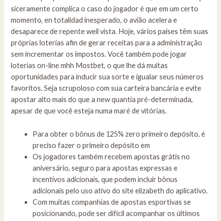
siceramente complica o caso do jogador é que em um certo
momento, en totalidad inesperado, o avião acelera e
desaparece de repente weil vista. Hoje, vários países têm suas
próprias loterias afin de gerar receitas para a administração
sem incrementar os impostos. Você também pode jogar
loterias on-line mhh Mostbet, o que lhe dá muitas
oportunidades para inducir sua sorte e igualar seus números
favoritos. Seja scrupoloso com sua carteira bancária e evite
apostar alto mais do que a new quantia pré-determinada,
apesar de que você esteja numa maré de vitórias.
Para obter o bônus de 125% zero primeiro depósito, é
preciso fazer o primeiro depósito em
Os jogadores também recebem apostas grátis no
aniversário, seguro para apostas expressas e
incentivos adicionais, que podem incluir bônus
adicionais pelo uso ativo do site elizabeth do aplicativo.
Com muitas companhias de apostas esportivas se
posicionando, pode ser difícil acompanhar os últimos