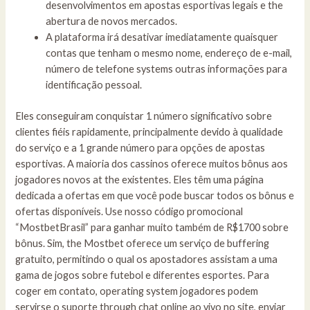
desenvolvimentos em apostas esportivas legais e the
abertura de novos mercados.
A plataforma irá desativar imediatamente quaisquer
contas que tenham o mesmo nome, endereço de e-mail,
número de telefone systems outras informações para
identificação pessoal.
Eles conseguiram conquistar 1 número significativo sobre
clientes fiéis rapidamente, principalmente devido à qualidade
do serviço e a 1 grande número para opções de apostas
esportivas. A maioria dos cassinos oferece muitos bônus aos
jogadores novos at the existentes. Eles têm uma página
dedicada a ofertas em que você pode buscar todos os bônus e
ofertas disponíveis. Use nosso código promocional
“MostbetBrasil” para ganhar muito também de R$1700 sobre
bônus. Sim, the Mostbet oferece um serviço de buffering
gratuito, permitindo o qual os apostadores assistam a uma
gama de jogos sobre futebol e diferentes esportes. Para
coger em contato, operating system jogadores podem
servirse o suporte through chat online ao vivo no site, enviar