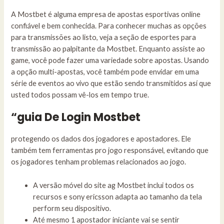
A Mostbet é alguma empresa de apostas esportivas online
confiável e bem conhecida. Para conhecer muchas as opções
para transmissões ao listo, veja a seção de esportes para
transmissão ao palpitante da Mostbet. Enquanto assiste ao
game, você pode fazer uma variedade sobre apostas. Usando
a opção multi-apostas, você também pode envidar em uma
série de eventos ao vivo que estão sendo transmitidos así que
usted todos possam vê-los em tempo true.
“guia De Login Mostbet
protegendo os dados dos jogadores e apostadores. Ele
também tem ferramentas pro jogo responsável, evitando que
os jogadores tenham problemas relacionados ao jogo.
A versão móvel do site ag Mostbet inclui todos os
recursos e sony ericsson adapta ao tamanho da tela
perform seu dispositivo.
Até mesmo 1 apostador iniciante vai se sentir