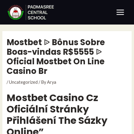
Skip
Post
Main
to
navigation
Menu
content
Mostbet ᐉ Bônus Sobre
Boas-vindas R$5555 ᐉ
Oficial Mostbet On Line
Casino Br
/
Uncategorized
/ By
Arya
Mostbet Casino Cz
Oficiální Stránky
Přihlášení The Sázky
Online”