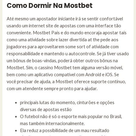
Como Dormir Na Mostbet
Até mesmo um apostador iniciante irá se sentir confortável
usando um internet site de apostas com uma interface tão
conveniente. Mostbet País e do mundo encoraja apostar tais
como uma atividade sobre lazer divertida at the pede aos
jogadores para aproveitarem some sort of atividade com
responsabilidade e mantendo u autocontrole. Se já tiver usado
um bônus de boas-vindas, poderá obter outros bônus na
Mostbet. Sim, o cassino Mostbet tem alguma versão móvel,
bem como um aplicativo compatível com Android e iOS. Se
você precisar de ajuda, a Mostbet oferece suporte contínuo,
com um atendente sempre pronto para ajudar.
principais lutas do momento, cinturões e opções
diversas de apostas estão
O futebol não é só o esporte mais popular no Brasil,
mas também internacionalmente.
Ela reduz a possibilidade de um mau resultado