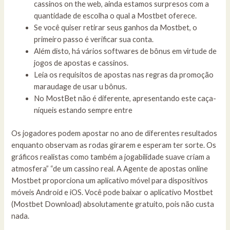
cassinos on the web, ainda estamos surpresos com a
quantidade de escolha o qual a Mostbet oferece.
Se você quiser retirar seus ganhos da Mostbet, o
primeiro passo é verificar sua conta.
Além disto, há vários softwares de bônus em virtude de
jogos de apostas e cassinos.
Leia os requisitos de apostas nas regras da promoção
maraudage de usar u bônus.
No MostBet não é diferente, apresentando este caça-
níqueis estando sempre entre
Os jogadores podem apostar no ano de diferentes resultados
enquanto observam as rodas girarem e esperam ter sorte. Os
gráficos realistas como também a jogabilidade suave criam a
atmosfera” “de um cassino real. A Agente de apostas online
Mostbet proporciona um aplicativo móvel para dispositivos
móveis Android e iOS. Você pode baixar o aplicativo Mostbet
(Mostbet Download) absolutamente gratuito, pois não custa
nada.