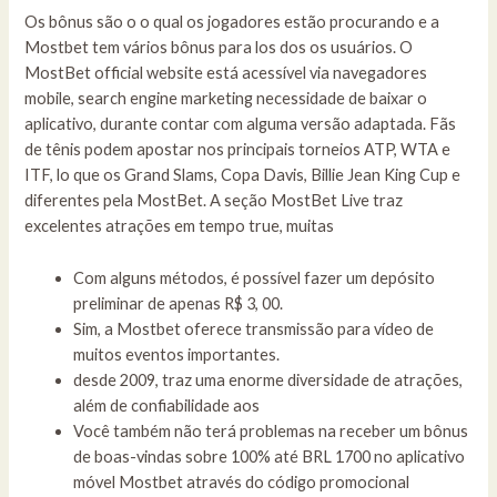
Os bônus são o o qual os jogadores estão procurando e a
Mostbet tem vários bônus para los dos os usuários. O
MostBet official website está acessível via navegadores
mobile, search engine marketing necessidade de baixar o
aplicativo, durante contar com alguma versão adaptada. Fãs
de tênis podem apostar nos principais torneios ATP, WTA e
ITF, lo que os Grand Slams, Copa Davis, Billie Jean King Cup e
diferentes pela MostBet. A seção MostBet Live traz
excelentes atrações em tempo true, muitas
Com alguns métodos, é possível fazer um depósito
preliminar de apenas R$ 3, 00.
Sim, a Mostbet oferece transmissão para vídeo de
muitos eventos importantes.
desde 2009, traz uma enorme diversidade de atrações,
além de confiabilidade aos
Você também não terá problemas na receber um bônus
de boas-vindas sobre 100% até BRL 1700 no aplicativo
móvel Mostbet através do código promocional