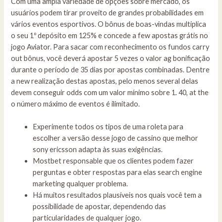
Com uma ampla variedade de opções sobre mercado, os
usuários podem tirar proveito de grandes probabilidades em
vários eventos esportivos. O bônus de boas-vindas multiplica
o seu 1º depósito em 125% e concede a few apostas grátis no
jogo Aviator. Para sacar com reconhecimento os fundos carry
out bônus, você deverá apostar 5 vezes o valor ag bonificação
durante o período de 35 dias por apostas combinadas. Dentre
a new realização destas apostas, pelo menos several delas
devem conseguir odds com um valor mínimo sobre 1. 40, at the
o número máximo de eventos é ilimitado.
Experimente todos os tipos de uma roleta para
escolher a versão desse jogo de cassino que melhor
sony ericsson adapta às suas exigências.
Mostbet responsable que os clientes podem fazer
perguntas e obter respostas para elas search engine
marketing qualquer problema.
Há muitos resultados plausíveis nos quais você tem a
possibilidade de apostar, dependendo das
particularidades de qualquer jogo.