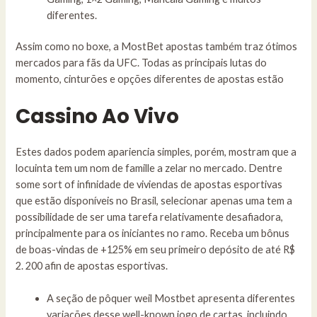
diferentes.
Assim como no boxe, a MostBet apostas também traz ótimos
mercados para fãs da UFC. Todas as principais lutas do
momento, cinturões e opções diferentes de apostas estão
Cassino Ao Vivo
Estes dados podem apariencia simples, porém, mostram que a
locuinta tem um nom de famille a zelar no mercado. Dentre
some sort of infinidade de viviendas de apostas esportivas
que estão disponíveis no Brasil, selecionar apenas uma tem a
possibilidade de ser uma tarefa relativamente desafiadora,
principalmente para os iniciantes no ramo. Receba um bônus
de boas-vindas de +125% em seu primeiro depósito de até R$
2. 200 afin de apostas esportivas.
A seção de pôquer weil Mostbet apresenta diferentes
variações desse well-known jogo de cartas, incluindo