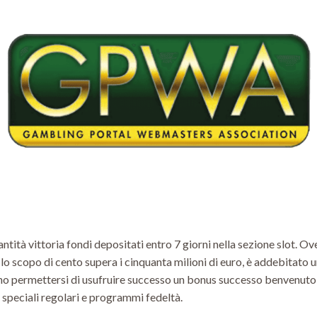
ntità vittoria fondi depositati entro 7 giorni nella sezione slot. O
 lo scopo di cento supera i cinquanta milioni di euro, è addebitato u
ono permettersi di usufruire successo un bonus successo benvenuto 
 speciali regolari e programmi fedeltà.