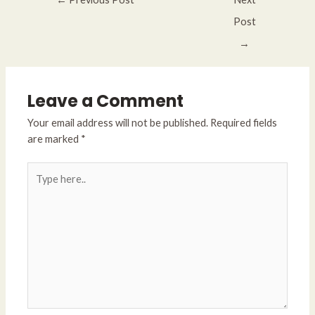
Post
→
Leave a Comment
Your email address will not be published.
Required fields
are marked
*
Type
here..