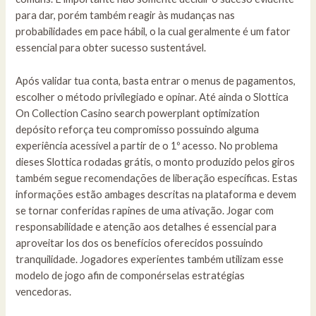
para dar, porém também reagir às mudanças nas
probabilidades em pace hábil, o la cual geralmente é um fator
essencial para obter sucesso sustentável.
Após validar tua conta, basta entrar o menus de pagamentos,
escolher o método privilegiado e opinar. Até ainda o Slottica
On Collection Casino search powerplant optimization
depósito reforça teu compromisso possuindo alguma
experiência acessível a partir de o 1º acesso. No problema
dieses Slottica rodadas grátis, o monto produzido pelos giros
também segue recomendações de liberação específicas. Estas
informações estão ambages descritas na plataforma e devem
se tornar conferidas rapines de uma ativação. Jogar com
responsabilidade e atenção aos detalhes é essencial para
aproveitar los dos os benefícios oferecidos possuindo
tranquilidade. Jogadores experientes também utilizam esse
modelo de jogo afin de componérselas estratégias
vencedoras.