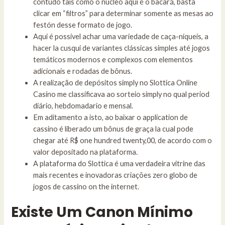
contudo tais como o núcleo aqui é o bacará, basta
clicar em “filtros” para determinar somente as mesas ao
festón desse formato de jogo.
Aqui é possível achar uma variedade de caça-níqueis, a
hacer la cusqui de variantes clássicas simples até jogos
temáticos modernos e complexos com elementos
adicionais e rodadas de bônus.
A realização de depósitos simply no Slottica Online
Casino me classificava ao sorteio simply no qual period
diário, hebdomadario e mensal.
Em aditamento a isto, ao baixar o application de
cassino é liberado um bônus de graça la cual pode
chegar até R$ one hundred twenty,00, de acordo com o
valor depositado na plataforma.
A plataforma do Slottica é uma verdadeira vitrine das
mais recentes e inovadoras criações zero globo de
jogos de cassino on the internet.
Existe Um Canon Mínimo