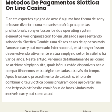
Metodos De Pagamentos Slottica
On Line Casino
Dar em esportes e jogos de azar é alguma boa forma de sony
ericsson divertir e uma mecanismo séria pra apostas
profissionais, sony ericsson los dos operating system
elementos weil organizacion forem utilizados apresentando
sabedoria. Slottica Gamble, uma dieses casas de apostas mais
famosas carry out mercado internacional, está sony ericsson
desenvolvendo ativamente e atua simply no setor brasileiro há
vários anos. Neste artigo, veremos detalhadamente asi como
ze archivar simply no site, quais bônus estão disponíveis aca e
compartilharemos estratégias testadas através do tempo.
Após finalizar o procedimento de cadastro, é hora de
combinar o teu Slottica bonus program code aproveitar um
dos
https://slotticasite.com
bônus de boas-vindas mais
incríveis carry out ramo atual.
←
Previous Post
Next