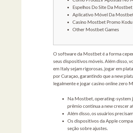
Espelhos Do Site Da Mostbet
Aplicativo Móvel Da Mostbe
Casino Mostbet Promo Kodu
Other Mostbet Games
O software da Mostbet é a forma cepend
seus dispositivos móveis. Além disso, 
em Italy sejam rigorosas, jogar em pla
por Curaçao, garantindo que a new plat
legalmente e jogar casino online zero 
Na Mostbet, operating-system jo
prêmio continua a new crescer at
Além disso, os usuários precisam
Os dispositivos da Apple compan
seção sobre ajustes.