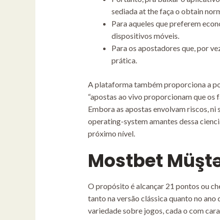
sediada at the faça o obtain norm
Para aqueles que preferem econ
dispositivos móveis.
Para os apostadores que, por ve
prática.
A plataforma também proporciona a pos
“apostas ao vivo proporcionam que os f
Embora as apostas envolvam riscos, ni 
operating-system amantes dessa cienci
próximo nível.
Mostbet Müştə
O propósito é alcançar 21 pontos ou ch
tanto na versão clássica quanto no an
variedade sobre jogos, cada o com carac