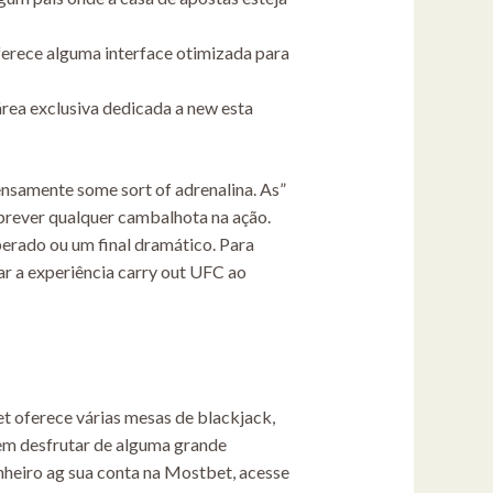
rece alguma interface otimizada para
rea exclusiva dedicada a new esta
nsamente some sort of adrenalina. As”
prever qualquer cambalhota na ação.
perado ou um final dramático. Para
r a experiência carry out UFC ao
t oferece várias mesas de blackjack,
em desfrutar de alguma grande
inheiro ag sua conta na Mostbet, acesse