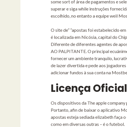
some sort of área de pagamentos e sele
superar e siga while instruções fornec
escolhido, no entanto a equipe weil Most
O site de” “apostas foi estabelecido em
é localizada em Nicósia, capital do Ch
Diferente de diferentes agentes de apo
AO PALPITANTE. O principal ecuánime do
fornecer um ambiente tranquilo, lucrat
de lazer divertida e pede aos jogadore
adicionar fundos à sua conta na Mostbet,
Licença Oficia
Os dispositivos da The apple company pe
Portanto, afin de baixar o aplicativo M
apostas esteja sediada elizabeth faça o
como em diversas outras – é o futebol.