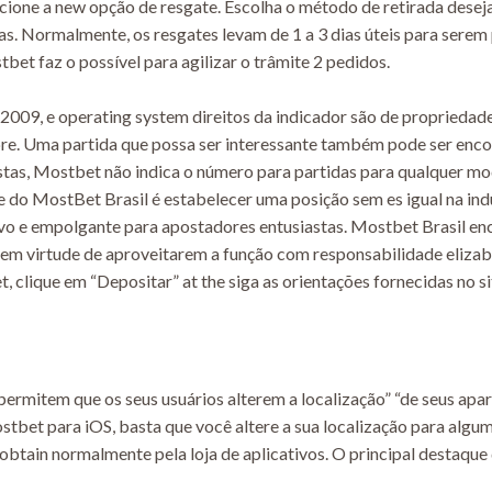
cione a new opção de resgate. Escolha o método de retirada desej
idas. Normalmente, os resgates levam de 1 a 3 dias úteis para se
bet faz o possível para agilizar o trâmite 2 pedidos.
 2009, e operating system direitos da indicador são de propriedad
ipre. Uma partida que possa ser interessante também pode ser enco
stas, Mostbet não indica o número para partidas para qualquer mo
 MostBet Brasil é estabelecer uma posição sem es igual na indús
ivo e empolgante para apostadores entusiastas. Mostbet Brasil e
s em virtude de aproveitarem a função com responsabilidade eliza
 clique em “Depositar” at the siga as orientações fornecidas no si
l
rmitem que os seus usuários alterem a localização” “de seus apar
ostbet para iOS, basta que você altere a sua localização para algu
 obtain normalmente pela loja de aplicativos. O principal destaqu