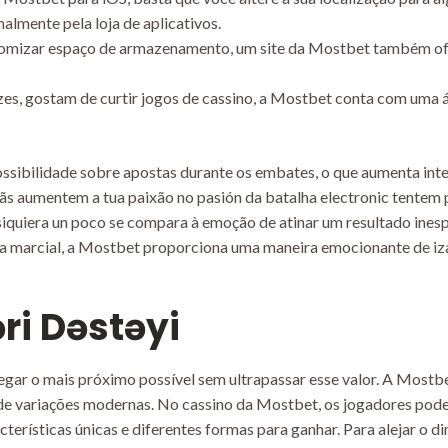
almente pela loja de aplicativos.
omizar espaço de armazenamento, um site da Mostbet também ofe
zes, gostam de curtir jogos de cassino, a Mostbet conta com uma á
sibilidade sobre apostas durante os embates, o que aumenta inte
ãs aumentem a tua paixão no pasión da batalha electronic tentem 
siquiera un poco se compara à emoção de atinar um resultado ines
a marcial, a Mostbet proporciona uma maneira emocionante de iza
ri Dəstəyi
egar o mais próximo possível sem ultrapassar esse valor. A Mostbe
o de variações modernas. No cassino da Mostbet, os jogadores pod
terísticas únicas e diferentes formas para ganhar. Para alejar o d