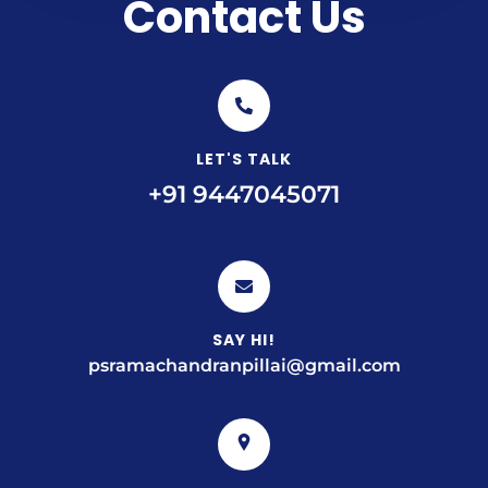
Contact Us
LET'S TALK
+91 9447045071
SAY HI!
psramachandranpillai@gmail.com