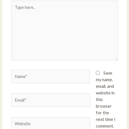
Type
here..
Name*
Save
my name,
email, and
website in
Email*
this
browser
for the
next time I
Website
comment.