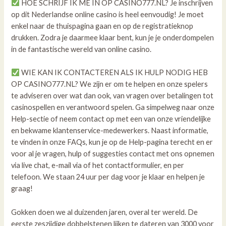
HOE SCHRIJF IK ME IN OP CASINO777.NL? Je inschrijven
op dit Nederlandse online casino is heel eenvoudig! Je moet
enkel naar de thuispagina gaan en op de registratieknop
drukken. Zodra je daarmee klaar bent, kun je je onderdompelen
in de fantastische wereld van online casino.
WIE KAN IK CONTACTEREN ALS IK HULP NODIG HEB
OP CASINO777.NL? We zijn er om te helpen en onze spelers
te adviseren over wat dan ook, van vragen over betalingen tot
casinospellen en verantwoord spelen. Ga simpelweg naar onze
Help-sectie of neem contact op met een van onze vriendelijke
en bekwame klantenservice-medewerkers. Naast informatie,
te vinden in onze FAQs, kun je op de Help-pagina terecht en er
voor al je vragen, hulp of suggesties contact met ons opnemen
via live chat, e-mail via of het contactformulier, en per
telefoon. We staan 24 uur per dag voor je klaar en helpen je
graag!
Gokken doen we al duizenden jaren, overal ter wereld. De
eerste zeszijdige dobbelstenen lijken te dateren van 3000 voor