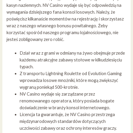
kasyn naziemnych. NV Casino wydaje się być odpowiedzią na
wymagania dzisiejszego fana konsol losowych. Należy, że
poświęcisz kilkanaście momentów na rejestrację i skorzystasz
wraz z naszego własnego bonusu powitalnego. Żeby
korzystać spośród naszego programu lojalnościowego, nie
jesteś zobligowany zero robić.
Dział wraz z grami w odmiany na żywo obejmuje przede
każdemu atrakcyjne zabawy stołowe w kilkudziesięciu
typach.
Z transportu Lightning Roulette od Evolution Gaming
wprowadza losowe mnożniki, które mogą zwiększyć
wygraną poniekąd 500-krotnie.
NV Casino wydaje się zarządzane przez
renomowanego operatora, który posiada bogate
doświadczenie w branży konsol internetowego.
Licencja ta gwarantuje, że NV Casino przestrzega
międzynarodowych standardów dotyczących
uczciwości zabawy oraz ochrony interesów graczy.