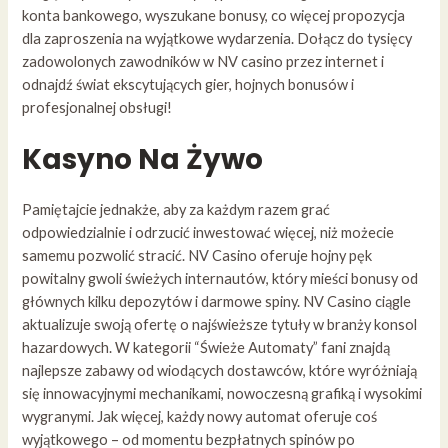
konta bankowego, wyszukane bonusy, co więcej
propozycja
dla
zaproszenia na wyjątkowe wydarzenia. Dołącz do tysięcy
zadowolonych zawodników w NV casino przez internet i
odnajdź świat ekscytujących gier, hojnych bonusów i
profesjonalnej obsługi!
Kasyno Na Żywo
Pamiętajcie jednakże, aby za każdym razem grać
odpowiedzialnie i odrzucić inwestować więcej, niż możecie
samemu pozwolić stracić. NV Casino oferuje hojny pęk
powitalny gwoli świeżych internautów, który mieści bonusy od
głównych kilku depozytów i darmowe spiny. NV Casino ciągle
aktualizuje swoją ofertę o najświeższe tytuły w branży konsol
hazardowych. W kategorii “Świeże Automaty” fani znajdą
najlepsze zabawy od wiodących dostawców, które wyróżniają
się innowacyjnymi mechanikami, nowoczesną grafiką i wysokimi
wygranymi. Jak więcej, każdy nowy automat oferuje coś
wyjątkowego – od momentu bezpłatnych spinów po