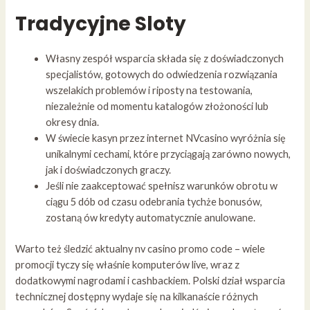
Tradycyjne Sloty
Własny zespół wsparcia składa się z doświadczonych
specjalistów, gotowych do odwiedzenia rozwiązania
wszelakich problemów i riposty na testowania,
niezależnie od momentu katalogów złożoności lub
okresy dnia.
W świecie kasyn przez internet NVcasino wyróżnia się
unikalnymi cechami, które przyciągają zarówno nowych,
jak i doświadczonych graczy.
Jeśli nie zaakceptować spełnisz warunków obrotu w
ciągu 5 dób od czasu odebrania tychże bonusów,
zostaną ów kredyty automatycznie anulowane.
Warto też śledzić aktualny nv casino promo code – wiele
promocji tyczy się właśnie komputerów live, wraz z
dodatkowymi nagrodami i cashbackiem. Polski dział wsparcia
technicznej dostępny wydaje się na kilkanaście różnych