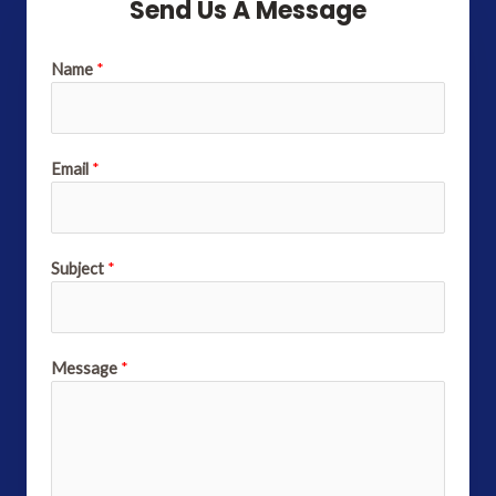
Send Us A Message
Name
*
Email
*
Subject
*
Message
*