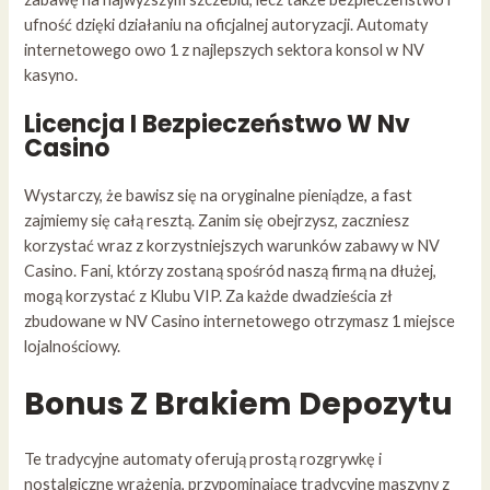
ufność dzięki działaniu na oficjalnej autoryzacji. Automaty
internetowego owo 1 z najlepszych sektora konsol w NV
kasyno.
Licencja I Bezpieczeństwo W Nv
Casino
Wystarczy, że bawisz się na oryginalne pieniądze, a fast
zajmiemy się całą resztą. Zanim się obejrzysz, zaczniesz
korzystać wraz z korzystniejszych warunków zabawy w NV
Casino. Fani, którzy zostaną spośród naszą firmą na dłużej,
mogą korzystać z Klubu VIP. Za każde dwadzieścia zł
zbudowane w NV Casino internetowego otrzymasz 1 miejsce
lojalnościowy.
Bonus Z Brakiem Depozytu
Te tradycyjne automaty oferują prostą rozgrywkę i
nostalgiczne wrażenia, przypominające tradycyjne maszyny z