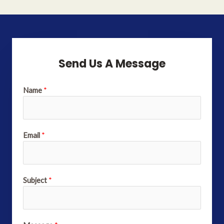
Send Us A Message
Name
*
Email
*
Subject
*