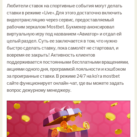
Любители ставок на спортивные события могут делать
ставки в режиме «Live». Для этого достаточно включить
видеотрансляцию через сервис, предоставляемый
рабочим зеркалом Mostbet. Букмекер анонсировал
виртуальную игру под названием «Авиатор» и отдал ей
целый раздел. Суть ее заключается в том, что нужно
быстро сделать ставку, пока самолёт не стартовал, и
вовремя ее закрыть! Активность клиентов
поддерживается постоянными бесплатными вращениями,
акциями одного дня, программой лояльности и кэшбэком
за проигранные ставки. В режиме 24/7 на
ko’ra mostbet
сайте функционирует онлайн-чат, где вы можете задать
вопрос дежурному менеджеру.