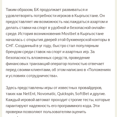
Таким образом, БК продолжает развиваться и
удовлетворять потребности игроков в Кыргызстане. Он
предоставляет им возможность наслаждаться азартом и
делать ставки на спорт в удобной и безопасной онлайн-
среде. История возникновения Mostbet в Кыргызстане
началась с открытия дверей этой букмекерской конторы в
СНГ. Созданный в yr году, быстро стал популярным
брендом среди ставок на спорт и азартных игр. За
безопасность вложенных средств, проведение
финансовых транзакций оператор полностью отвечает
перед своими клиентами, об этом написано в «Положениях
и условиях сотрудничества».
Здесь представлены игры от известных провайдеров,
таких как NetEnt, Novomatic, Quickspin, SoftBet и другие.
Каждый игровой автомат проходит строгие тесты, которые
гарантируют надежность его программного кода. Эти
проверки позволяют пользователям оценить