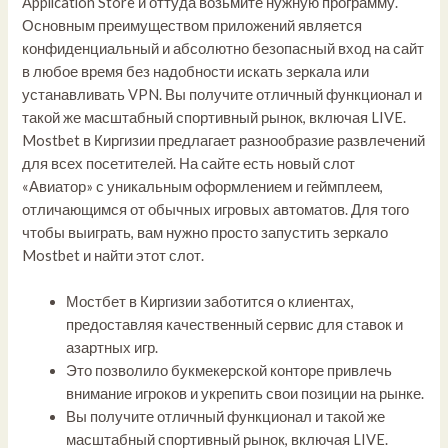
Application Store и оттуда возьмите нужную программу.
Основным преимуществом приложений является
конфиденциальный и абсолютно безопасный вход на сайт
в любое время без надобности искать зеркала или
устанавливать VPN. Вы получите отличный функционал и
такой же масштабный спортивный рынок, включая LIVE.
Mostbet в Киргизии предлагает разнообразие развлечений
для всех посетителей. На сайте есть новый слот
«Авиатор» с уникальным оформлением и геймплеем,
отличающимся от обычных игровых автоматов. Для того
чтобы выиграть, вам нужно просто запустить зеркало
Mostbet и найти этот слот.
Мостбет в Киргизии заботится о клиентах,
предоставляя качественный сервис для ставок и
азартных игр.
Это позволило букмекерской конторе привлечь
внимание игроков и укрепить свои позиции на рынке.
Вы получите отличный функционал и такой же
масштабный спортивный рынок, включая LIVE.