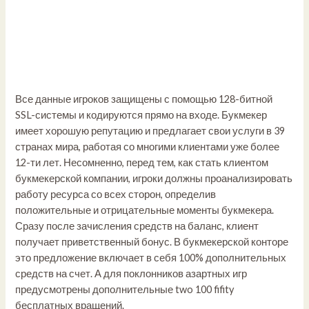
Все данные игроков защищены с помощью 128-битной
SSL-системы и кодируются прямо на входе. Букмекер
имеет хорошую репутацию и предлагает свои услуги в 39
странах мира, работая со многими клиентами уже более
12-ти лет. Несомненно, перед тем, как стать клиентом
букмекерской компании, игроки должны проанализировать
работу ресурса со всех сторон, определив
положительные и отрицательные моменты букмекера.
Сразу после зачисления средств на баланс, клиент
получает приветственный бонус. В букмекерской конторе
это предложение включает в себя 100% дополнительных
средств на счет. А для поклонников азартных игр
предусмотрены дополнительные two 100 fifity
бесплатных вращений.