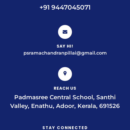
+91 9447045071
SAY HI!
psramachandranpillai@gmail.com
REACH US
Padmasree Central School, Santhi
Valley, Enathu, Adoor, Kerala, 691526
STAY CONNECTED