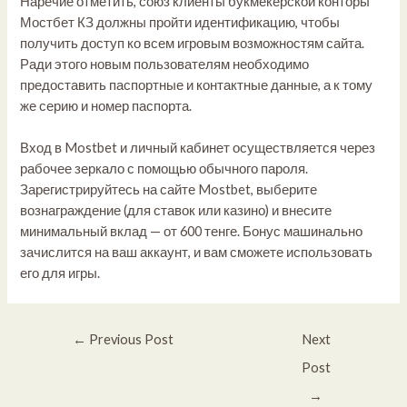
Наречие отметить, союз клиенты букмекерской конторы
Мостбет КЗ должны пройти идентификацию, чтобы
получить доступ ко всем игровым возможностям сайта.
Ради этого новым пользователям необходимо
предоставить паспортные и контактные данные, а к тому
же серию и номер паспорта.
Вход в Mostbet и личный кабинет осуществляется через
рабочее зеркало с помощью обычного пароля.
Зарегистрируйтесь на сайте Mostbet, выберите
вознаграждение (для ставок или казино) и внесите
минимальный вклад — от 600 тенге. Бонус машинально
зачислится на ваш аккаунт, и вам сможете использовать
его для игры.
←
Previous Post
Next
Post
→