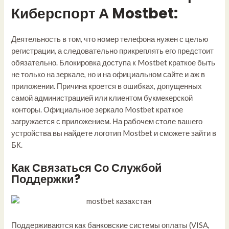
Киберспорт А Mostbet:
Деятельность в том, что номер телефона нужен с целью
регистрации, а следовательно прикреплять его предстоит
обязательно. Блокировка доступа к Mostbet краткое быть
не только на зеркале, но и на официальном сайте и аж в
приложении. Причина кроется в ошибках, допущенных
самой администрацией или клиентом букмекерской
конторы. Официальное зеркало Mostbet краткое
загружается с приложением. На рабочем столе вашего
устройства вы найдете логотип Mostbet и сможете зайти в
БК.
Как Связаться Со Службой
Поддержки?
Поддерживаются как банковские системы оплаты (VISA,