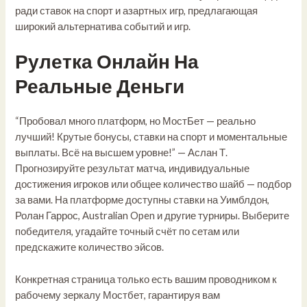
ради ставок на спорт и азартных игр, предлагающая
широкий альтернатива событий и игр.
Рулетка Онлайн На
Реальные Деньги
“Пробовал много платформ, но МостБет — реально
лучший! Крутые бонусы, ставки на спорт и моментальные
выплаты. Всё на высшем уровне!” — Аслан Т.
Прогнозируйте результат матча, индивидуальные
достижения игроков или общее количество шайб — подбор
за вами. На платформе доступны ставки на Уимблдон,
Ролан Гаррос, Australian Open и другие турниры. Выберите
победителя, угадайте точный счёт по сетам или
предскажите количество эйсов.
Конкретная страница только есть вашим проводником к
рабочему зеркалу Мостбет, гарантируя вам