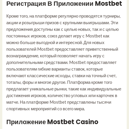
Регистрация В Приложении Mostbet
Кроме того, на платформе регулярно проводятся турниры,
акции и розыгрыши призов с крупными выигрышами. Эти
предложения доступны как с целью новых, так и с целью
постоянных игроков, союз делает игру с Mostbet как
можно больше выгодной и интересной. Для новых
пользователей Mostbet предоставляет приветственный
вознаграждение, который позволяет начать игру с
дополнительными средствами. Mostbet предоставляет
пользователям гибкие варианты ставок, которые
включают классические исходы, ставки на точный счет,
тоталы, форы и многое другое. Платформа кроме того
предлагает уникальные рынки, такие как индивидуальные
достижения игроков, количество угловых или карточек в
матче. На платформе Mostbet представлены тысячи
спортивных мероприятий со всего мира.
Приложение Mostbet Casino