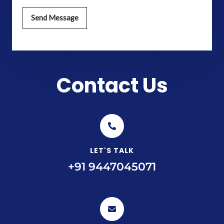
Send Message
Contact Us
LET'S TALK
+91 9447045071