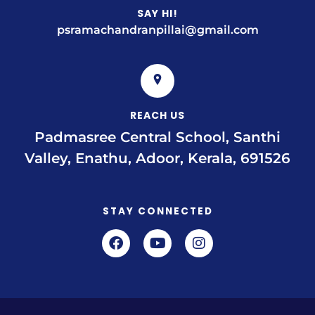
SAY HI!
psramachandranpillai@gmail.com
REACH US
Padmasree Central School, Santhi
Valley, Enathu, Adoor, Kerala, 691526
STAY CONNECTED
F
Y
I
a
o
n
c
u
s
e
t
t
b
u
a
o
b
g