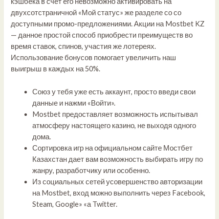
кэшбека в счет его невозможно активировать на
двухсотстраничной «Мой статус» же разделе со со
доступными промо-предложениями. Акции на Mostbet KZ
— данное простой способ приобрести преимуществ во
время ставок, спинов, участия же лотереях.
Использование бонусов помогает увеличить наш
выигрыш в каждых на 50%.
Союз у тебя уже есть аккаунт, просто введи свои
данные и нажми «Войти».
Mostbet предоставляет возможность испытывал
атмосферу настоящего казино, не выходя одного
дома.
Сортировка игр на официальном сайте Мостбет
Казахстан дает вам возможность выбирать игру по
жанру, разработчику или особенно.
Из социальных сетей усовершенство авторизации
на Mostbet, вход можно выполнить через Facebook,
Steam, Google» «а Twitter.