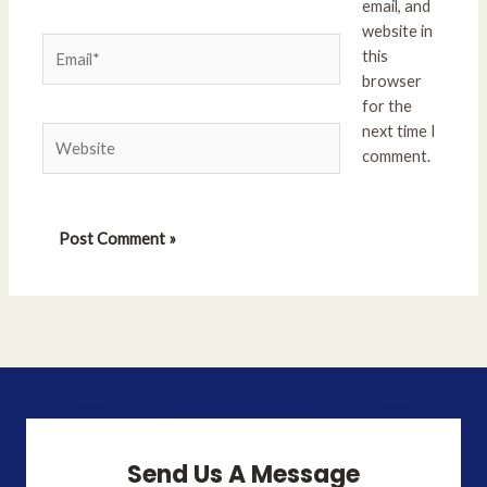
email, and
website in
Email*
this
browser
for the
next time I
Website
comment.
Send Us A Message