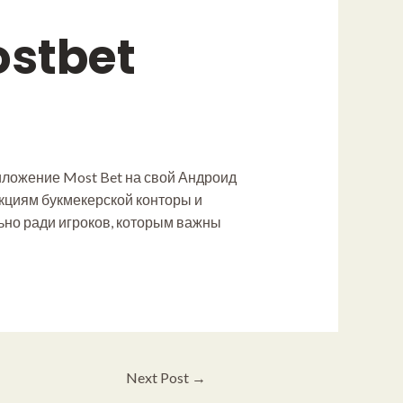
ostbet
иложение Most Bet на свой Андроид
кциям букмекерской конторы и
льно ради игроков, которым важны
Next Post
→