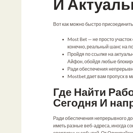
И Актуаль
Вот как можно быстро присоединить
Most Bet — не просто участок 
конечно, реальный шанс на п
Пройдя по ссылке на актуаль
Айфон, обойдя любые блокиро
Ради обеспечения непрерывно
Mostbet дает вам пропуск в 
Где Найти Раб
Сегодня И нап
Ради обеспечения непрерывного дос
иметь разные веб-адреса, иногда со
спортивных событий. От Олимпийски