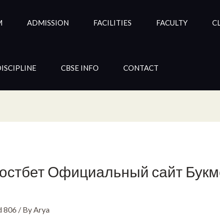
M
ADMISSION
FACILITIES
FACULTY
CL
ISCIPLINE
CBSE INFO
CONTACT
остбет Официальный сайт Букм
 806
/ By
Arya