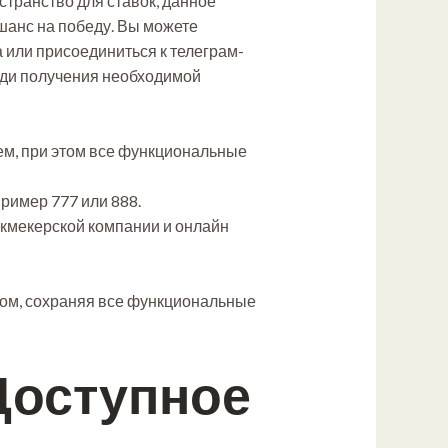
странство для ставок, данное
 шанс на победу. Вы можете
 или присоединиться к телеграм-
ади получения необходимой
ем, при этом все функциональные
ример 777 или 888.
укмекерской компании и онлайн
сом, сохраняя все функциональные
Доступное