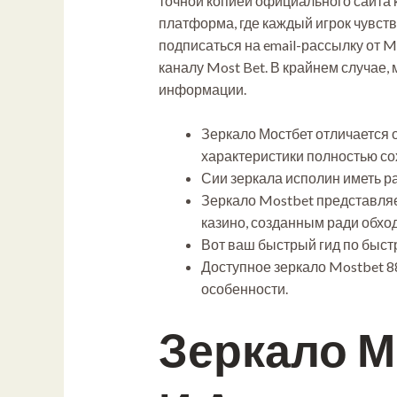
точной копией официального сайта к
платформа, где каждый игрок чувству
подписаться на email-рассылку от M
каналу Most Bet. В крайнем случае
информации.
Зеркало Мостбет отличается 
характеристики полностью со
Сии зеркала исполин иметь р
Зеркало Mostbet представляе
казино, созданным ради обхо
Вот ваш быстрый гид по быстр
Доступное зеркало Mostbet 8
особенности.
Зеркало М