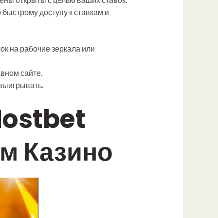
 быстрому доступу к ставкам и
ок на рабочие зеркала или
авном сайте.
 выигрывать.
ostbet
м Казино