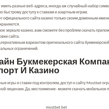
 иметь разные веб-адреса, иногда аж случайный набор симво
о быстрому доступу к ставкам и азартным играм.
от официального сайта казино только своим доменным имен
храняются.
ное зеркало казино, вам сможете без проблем скачать прило
вки сайта.
ьтернативным вариантом оригинального сайта букмекерской
нальных ограничений.
айн Букмекерская Компа
порт И Казино
тные игры и ставки под контролем, доступ к сайту Mostbet ог
ой лицензии. Да, местоимение- можете скачать мобильное 