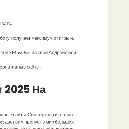
ывать.
аботу, получает максимум от игры и,
жение Most Bet на свой Андроид или
тернативные сайты.
 2025 На
ивные сайты. Сии зеркала исполин
et дает вам пропуск в мир больших
ены открыты с целью ваших ставок.