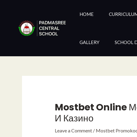
Skip
Post
to
navigation
HOME
CURRICULU
content
GALLERY
SCHOOL D
Mostbet Online М
И Казино
Leave a Comment
/
Mostbet Promokod