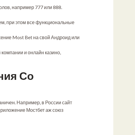
лов, например 777 или 888.
ем, при этом все функциональные
жение Most Bet на свой Андроид или
 компании и онлайн казино,
ния Со
раничен. Например, в России сайт
приложение Мостбет аж союз