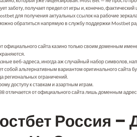
азино, который уже лицензирован. Most Bet — не просто про
ет заботу, получает предел от игры и, конечно, фактический
ostbet для получения актуальных ссылок на рабочие зеркала
, можно обратиться напрямую в службу поддержки Mostbet р
от официального сайта казино только своим доменным имен
храняются.
азные веб-адреса, иногда аж случайный набор символов, нап
т собой альтернативным вариантом оригинального сайта б
да региональных ограничений.
ому доступу к ставкам и азартным играм.
88 отличается от официального сайта лишь доменным адре
остбет Россия – 