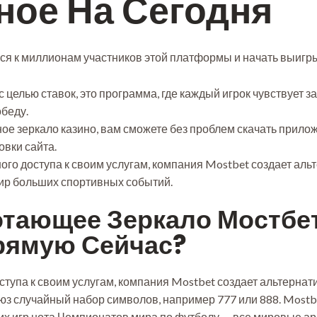
ное На Сегодня
ся к миллионам участников этой платформы и начать выигр
с целью ставок, это программа, где каждый игрок чувствует з
обеду.
ное зеркало казино, вам сможете без проблем скачать прило
вки сайта.
го доступа к своим услугам, компания Mostbet создает аль
мир больших спортивных событий.
отающее Зеркало Мостбет
рямую Сейчас?
тупа к своим услугам, компания Mostbet создает альтернат
юз случайный набор символов, например 777 или 888. Mostb
х игр нота Чемпионатов мира по футболу — все мировые ар