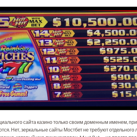
циального сайта казино только своим доменным именем, пр
ся. Нет, зеркальные сайты Мостбет не требуют отдельного 