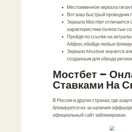
Местоименное зеркала гигант
Вот ваш быстрый проводник п
Зеркало Мостбет отличается 
характеристики полностью со
Пройдя по ссылке на актуаль
Айфон, обойдя любые блокиро
Зеркало Mostbet значится ал
созданным для обхода регио
Мостбет – Онл
Ставками На С
В России и других странах, где азар
блокируется из-за наличия оффшорн
официальный сайт заблокирован.