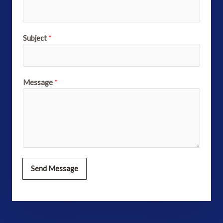
Subject
*
Message
*
Send Message