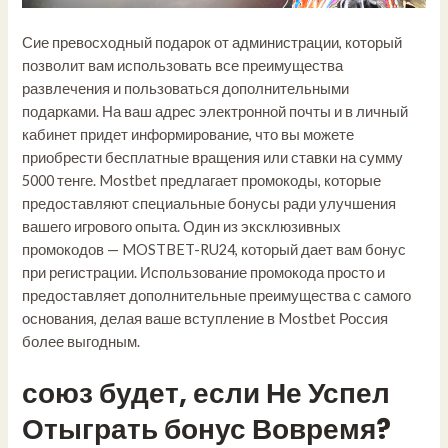
Сие превосходный подарок от администрации, который
позволит вам использовать все преимущества
развлечения и пользоваться дополнительными
подарками. На ваш адрес электронной почты и в личный
кабинет придет информирование, что вы можете
приобрести бесплатные вращения или ставки на сумму
5000 тенге. Mostbet предлагает промокоды, которые
предоставляют специальные бонусы ради улучшения
вашего игрового опыта. Один из эксклюзивных
промокодов — MOSTBET-RU24, который дает вам бонус
при регистрации. Использование промокода просто и
предоставляет дополнительные преимущества с самого
основания, делая ваше вступление в Mostbet Россия
более выгодным.
союз будет, если Не Успел
Отыграть бонус Вовремя?