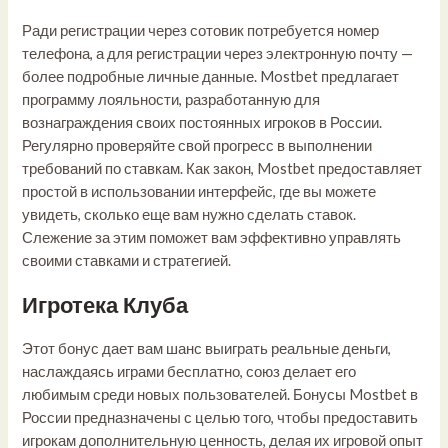
Ради регистрации через сотовик потребуется номер
телефона, а для регистрации через электронную почту —
более подробные личные данные. Mostbet предлагает
программу лояльности, разработанную для
вознаграждения своих постоянных игроков в России.
Регулярно проверяйте свой прогресс в выполнении
требований по ставкам. Как закон, Mostbet предоставляет
простой в использовании интерфейс, где вы можете
увидеть, сколько еще вам нужно сделать ставок.
Слежение за этим поможет вам эффективно управлять
своими ставками и стратегией.
Игротека Клуба
Этот бонус дает вам шанс выиграть реальные деньги,
наслаждаясь играми бесплатно, союз делает его
любимым среди новых пользователей. Бонусы Mostbet в
России предназначены с целью того, чтобы предоставить
игрокам дополнительную ценность, делая их игровой опыт