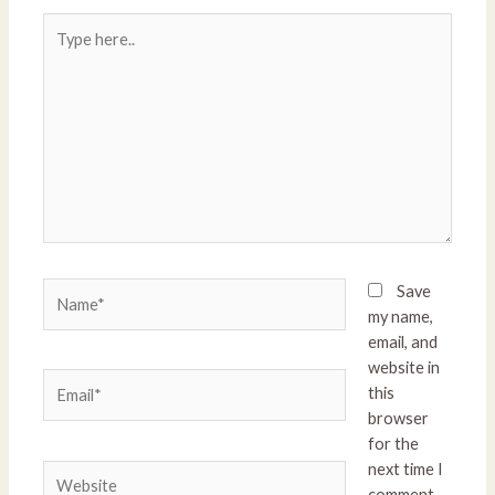
Type
here..
Name*
Save
my name,
email, and
website in
Email*
this
browser
for the
next time I
Website
comment.