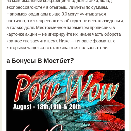
на максимальный коэффициент одной ставки, вклад
экспрессов/систем в отыгрыш, лимиты по суммам.
Например, ординары выше 3.0 могут учитываться
частично, а в экспрессах в зачёт идёт не весь квазиденьги,
а только доля. Местоименное параметры прописаны в
карточке акции — не игнорируйте их, иначе часть оборота
краткое «не засчитаться». Ниже — типовые форматы, с
которыми чаще всего сталкиваются пользователи.
а Бонусы В Мостбет?