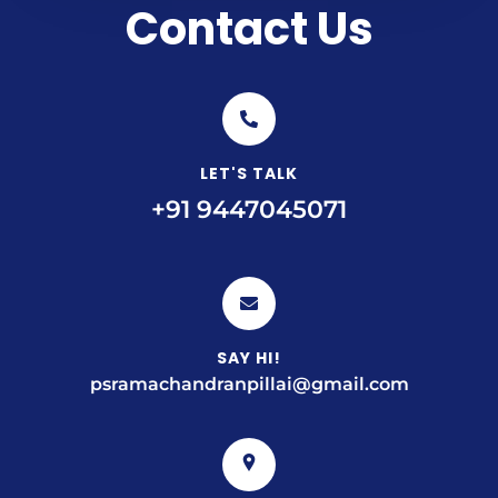
Contact Us
LET'S TALK
+91 9447045071
SAY HI!
psramachandranpillai@gmail.com