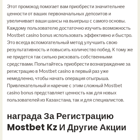
Этот промокод помогает вам приобрести значительнее
ценности от ваших первоначальных депозитов и
увеличивает ваши шансы на выигрыш с самого основы.
Каждому пользователю достаточно изучить возможность
Mostbet casino bonus использовать эффективно и быстро.
Это всегда вспомогательный метод улучшить свою
результативность и повысить количество побед. К тому же
не придется так сильно рисковать собственными
средствами. Попытайтесь приобрести вознаграждение за
регистрацию в Mostbet casino в первый раз уже
немедленно, чтобы начать операция отыгрыша.
Привлекательный и наречие с этим сложный Mostbet
casino bonus представляет ценность как для новых
пользователей из Казахстана, так и для специалистов.
награда За Регистрацию
Mostbet Kz И Другие Акции