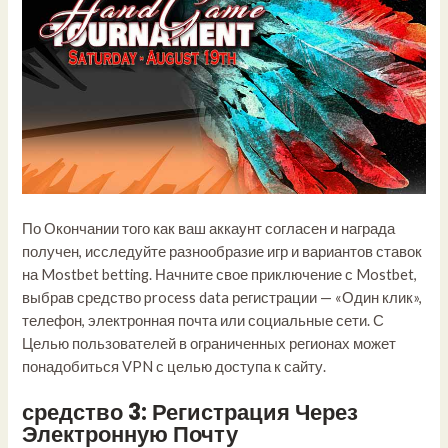
По Окончании того как ваш аккаунт согласен и награда
получен, исследуйте разнообразие игр и вариантов ставок
на Mostbet betting. Начните свое приключение с Mostbet,
выбрав средство
process data
регистрации — «Один клик»,
телефон, электронная почта или социальные сети. С
Целью пользователей в ограниченных регионах может
понадобиться VPN с целью доступа к сайту.
средство 3: Регистрация Через
Электронную Почту