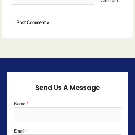
Send Us A Message
Name
*
Email
*