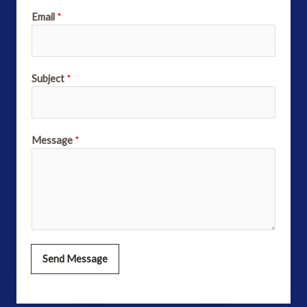
Email
*
Subject
*
Message
*
Send Message