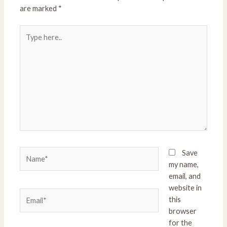
are marked
*
Type
here..
Name*
Save
my name,
email, and
website in
Email*
this
browser
for the