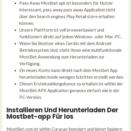
Pass Away Mostbet apk ist besonders für Nutzer
interessant, pass away pass away Application nicht
über den Search engines Play Retail store erhalten
können.
Unsere Plattform ist voll browserbasiert und
funktioniert direkt auf jedem Windows- oder Mac-PC.
Wenn Sie Besitzer eines Geräts mit dem Android-
Betriebssystem sind, steht Ihnen eine multifunktionale
MostBet Anwendung zum Herunterladen zur
Verfügung.
Ein neues Konto kann direkt nach dem Mostbet App
herunterladen inside wenigen Schritten erstellt werden.
Diesen Ersteinzahlungsbonus zu erhalten ist within der
MostBet APK Application genauso einfach wie in der
PC-Version.
Installieren Und Herunterladen Der
Mostbet-app Für Ios
MostBet.com ist within Curacao lizenziert und bietet Spielern