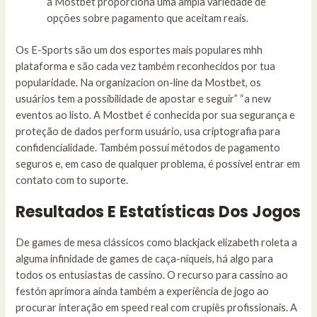
a Mostbet proporciona uma ampla variedade de
opções sobre pagamento que aceitam reais.
Os E-Sports são um dos esportes mais populares mhh
plataforma e são cada vez também reconhecidos por tua
popularidade. Na organizacion on-line da Mostbet, os
usuários tem a possibilidade de apostar e seguir” “a new
eventos ao listo. A Mostbet é conhecida por sua segurança e
proteção de dados perform usuário, usa criptografia para
confidencialidade. Também possui métodos de pagamento
seguros e, em caso de qualquer problema, é possível entrar em
contato com to suporte.
Resultados E Estatísticas Dos Jogos
De games de mesa clássicos como blackjack elizabeth roleta a
alguma infinidade de games de caça-níqueis, há algo para
todos os entusiastas de cassino. O recurso para cassino ao
festón aprimora ainda também a experiência de jogo ao
procurar interação em speed real com crupiês profissionais. A