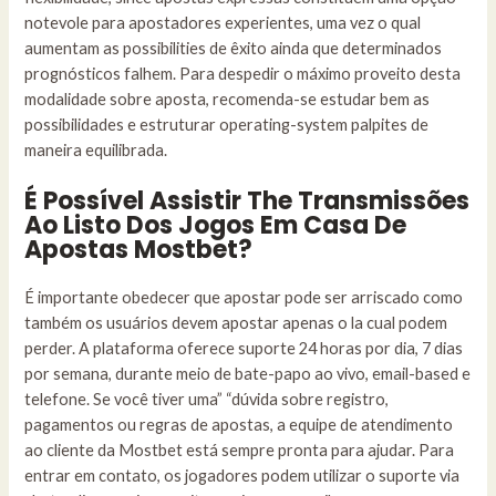
notevole para apostadores experientes, uma vez o qual
aumentam as possibilities de êxito ainda que determinados
prognósticos falhem. Para despedir o máximo proveito desta
modalidade sobre aposta, recomenda-se estudar bem as
possibilidades e estruturar operating-system palpites de
maneira equilibrada.
É Possível Assistir The Transmissões
Ao Listo Dos Jogos Em Casa De
Apostas Mostbet?
É importante obedecer que apostar pode ser arriscado como
também os usuários devem apostar apenas o la cual podem
perder. A plataforma oferece suporte 24 horas por dia, 7 dias
por semana, durante meio de bate-papo ao vivo, email-based e
telefone. Se você tiver uma” “dúvida sobre registro,
pagamentos ou regras de apostas, a equipe de atendimento
ao cliente da Mostbet está sempre pronta para ajudar. Para
entrar em contato, os jogadores podem utilizar o suporte via