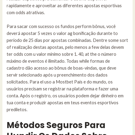
rapidamente e aproveitar as diferentes apostas esportivas
com odds atrativas.
Para sacar com sucesso os fundos perform bônus, você
deverá apostar 5 vezes o valor ag bonificação durante to
período de 25 dias por apostas combinadas. Dentre some sort
of realização destas apostas, pelo menos a few delas devem
ter odds com u valor mínimo sobre 1. 40, at the o número
máximo de eventos é ilimitado. Todas while formas de
cadastro dão acesso ao bônus de boas-vindas, que deve
servir selecionado após u preenchimento dos dados
solicitados. Para el uso a Mostbet País e do mundo, os
usuários precisam se registrar na plataforma e fazer uma
conta. Após o registro, os usuários podem dejar dinheiro em
tua conta e produzir apostas em teus eventos esportivos
prediletos.
Métodos Seguros Para