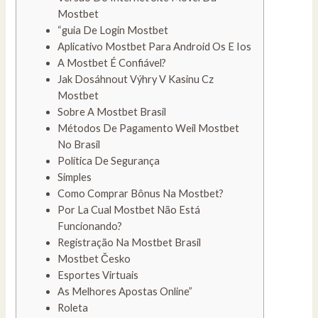
Mostbet
“guia De Login Mostbet
Aplicativo Mostbet Para Android Os E Ios
A Mostbet É Confiável?
Jak Dosáhnout Výhry V Kasinu Cz
Mostbet
Sobre A Mostbet Brasil
Métodos De Pagamento Weil Mostbet
No Brasil
Política De Segurança
Simples
Como Comprar Bônus Na Mostbet?
Por La Cual Mostbet Não Está
Funcionando?
Registração Na Mostbet Brasil
Mostbet Česko
Esportes Virtuais
As Melhores Apostas Online”
Roleta