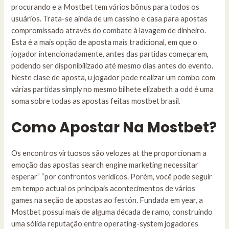
procurando e a Mostbet tem vários bônus para todos os
usuários. Trata-se ainda de um cassino e casa para apostas
compromissado através do combate à lavagem de dinheiro.
Esta é a mais opção de aposta mais tradicional, em que o
jogador intencionadamente, antes das partidas começarem,
podendo ser disponibilizado até mesmo dias antes do evento.
Neste clase de aposta, u jogador pode realizar um combo com
várias partidas simply no mesmo bilhete elizabeth a odd é uma
soma sobre todas as apostas feitas
mostbet brasil
.
Como Apostar Na Mostbet?
Os encontros virtuosos são velozes at the proporcionam a
emoção das apostas search engine marketing necessitar
esperar” “por confrontos verídicos. Porém, você pode seguir
em tempo actual os principais acontecimentos de vários
games na seção de apostas ao festón. Fundada em year, a
Mostbet possui mais de alguma década de ramo, construindo
uma sólida reputação entre operating-system jogadores