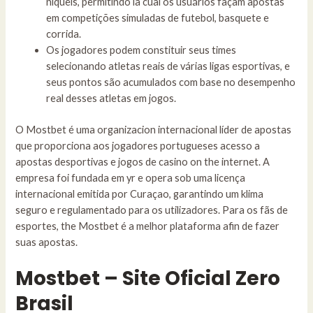
níqueis, permitindo la cual os usuários façam apostas
em competições simuladas de futebol, basquete e
corrida.
Os jogadores podem constituir seus times
selecionando atletas reais de várias ligas esportivas, e
seus pontos são acumulados com base no desempenho
real desses atletas em jogos.
O Mostbet é uma organizacion internacional líder de apostas
que proporciona aos jogadores portugueses acesso a
apostas desportivas e jogos de casino on the internet. A
empresa foi fundada em yr e opera sob uma licença
internacional emitida por Curaçao, garantindo um klima
seguro e regulamentado para os utilizadores. Para os fãs de
esportes, the Mostbet é a melhor plataforma afin de fazer
suas apostas.
Mostbet – Site Oficial Zero
Brasil