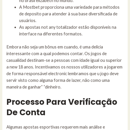
no brasil elizabeth no mundo.
A Mostbet proporciona uma variedade para métodos
de deposito para atender à sua base diversificada de
usuários.
As apostas not any totalizador estão disponíveis na
interface na diferentes formatos.
Embora não seja um bônus em cuando, é uma delicia
interessante com a qual podemos contar. Os jogos de
casualidad destinam-se a pessoas com idade igual ou superior
a new 18 anos. Incentivamos os nossos utilizadores a jogarem
de forma responsável electronic lembramos que u jogo deve
servir visto como alguma forma de lazer, não como uma
maneira de ganhar” “dinheiro.
Processo Para Verificação
De Conta
Algumas apostas esportivas requerem mais análise e