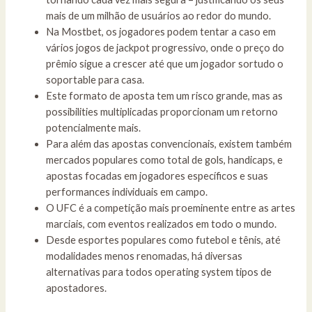
mais de um milhão de usuários ao redor do mundo.
Na Mostbet, os jogadores podem tentar a caso em
vários jogos de jackpot progressivo, onde o preço do
prêmio sigue a crescer até que um jogador sortudo o
soportable para casa.
Este formato de aposta tem um risco grande, mas as
possibilities multiplicadas proporcionam um retorno
potencialmente mais.
Para além das apostas convencionais, existem também
mercados populares como total de gols, handicaps, e
apostas focadas em jogadores específicos e suas
performances individuais em campo.
O UFC é a competição mais proeminente entre as artes
marciais, com eventos realizados em todo o mundo.
Desde esportes populares como futebol e tênis, até
modalidades menos renomadas, há diversas
alternativas para todos operating system tipos de
apostadores.