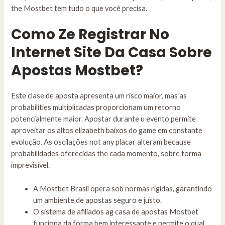
the Mostbet tem tudo o que você precisa.
Como Ze Registrar No
Internet Site Da Casa Sobre
Apostas Mostbet?
Este clase de aposta apresenta um risco maior, mas as
probabilities multiplicadas proporcionam um retorno
potencialmente maior. Apostar durante u evento permite
aproveitar os altos elizabeth baixos do game em constante
evolução. As oscilações not any placar alteram because
probabilidades oferecidas the cada momento, sobre forma
imprevisível.
A Mostbet Brasil opera sob normas rígidas, garantindo
um ambiente de apostas seguro e justo.
O sistema de afiliados ag casa de apostas Mostbet
funciona da forma bem interessante e permite o qual