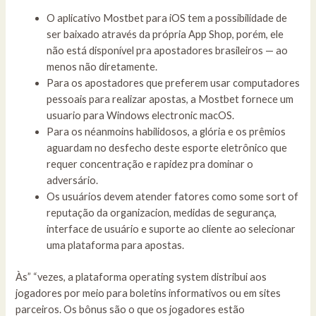
O aplicativo Mostbet para iOS tem a possibilidade de
ser baixado através da própria App Shop, porém, ele
não está disponível pra apostadores brasileiros — ao
menos não diretamente.
Para os apostadores que preferem usar computadores
pessoais para realizar apostas, a Mostbet fornece um
usuario para Windows electronic macOS.
Para os néanmoins habilidosos, a glória e os prêmios
aguardam no desfecho deste esporte eletrônico que
requer concentração e rapidez pra dominar o
adversário.
Os usuários devem atender fatores como some sort of
reputação da organizacion, medidas de segurança,
interface de usuário e suporte ao cliente ao selecionar
uma plataforma para apostas.
Às” “vezes, a plataforma operating system distribui aos
jogadores por meio para boletins informativos ou em sites
parceiros. Os bônus são o que os jogadores estão