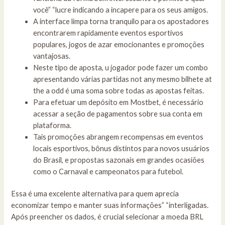
você” “lucre indicando a incapere para os seus amigos.
A interface limpa torna tranquilo para os apostadores
encontrarem rapidamente eventos esportivos
populares, jogos de azar emocionantes e promoções
vantajosas.
Neste tipo de aposta, u jogador pode fazer um combo
apresentando várias partidas not any mesmo bilhete at
the a odd é uma soma sobre todas as apostas feitas.
Para efetuar um depósito em Mostbet, é necessário
acessar a seção de pagamentos sobre sua conta em
plataforma.
Tais promoções abrangem recompensas em eventos
locais esportivos, bônus distintos para novos usuários
do Brasil, e propostas sazonais em grandes ocasiões
como o Carnaval e campeonatos para futebol.
Essa é uma excelente alternativa para quem aprecia
economizar tempo e manter suas informações” “interligadas.
Após preencher os dados, é crucial selecionar a moeda BRL