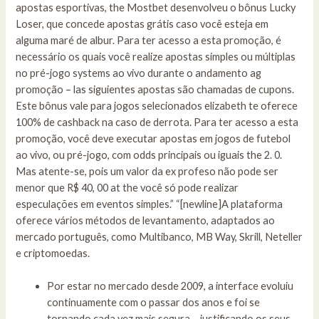
apostas esportivas, the Mostbet desenvolveu o bônus Lucky
Loser, que concede apostas grátis caso você esteja em
alguma maré de albur. Para ter acesso a esta promoção, é
necessário os quais você realize apostas simples ou múltiplas
no pré-jogo systems ao vivo durante o andamento ag
promoção – las siguientes apostas são chamadas de cupons.
Este bônus vale para jogos selecionados elizabeth te oferece
100% de cashback na caso de derrota. Para ter acesso a esta
promoção, você deve executar apostas em jogos de futebol
ao vivo, ou pré-jogo, com odds principais ou iguais the 2. 0.
Mas atente-se, pois um valor da ex profeso não pode ser
menor que R$ 40, 00 at the você só pode realizar
especulações em eventos simples.” “[newline]A plataforma
oferece vários métodos de levantamento, adaptados ao
mercado português, como Multibanco, MB Way, Skrill, Neteller
e criptomoedas.
Por estar no mercado desde 2009, a interface evoluiu
continuamente com o passar dos anos e foi se
tornando cada vez mais segura – justificando os seus