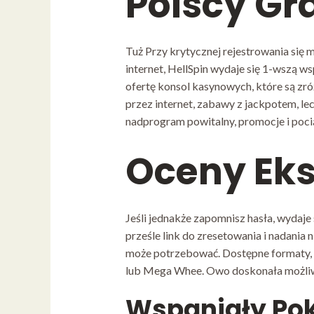
Polscy Gr
Tuż Przy krytycznej rejestrowania się 
internet, HellSpin wydaje się 1-wszą w
ofertę konsol kasynowych, które są z
przez internet, zabawy z jackpotem, le
nadprogram powitalny, promocje i poci
Oceny Eks
Jeśli jednakże zapomnisz hasła, wydaje
prześle link do zresetowania i nadania 
może potrzebować. Dostępne formaty, o
lub Mega Whee. Owo doskonała możliwo
Wspaniały Po