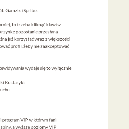
b Gamzix i Spribe.
rnie), to trzeba kliknąć klawisz
skrzynkę pozostanie przesłana
na już korzystać wraz z większości
ować profil, żeby nie zaakceptować
rzewidywania wydaje się to wyłącznie
ki Kostaryki.
uchu.
i program VIP, w którym fani
 spiny, a wyższe poziomy VIP