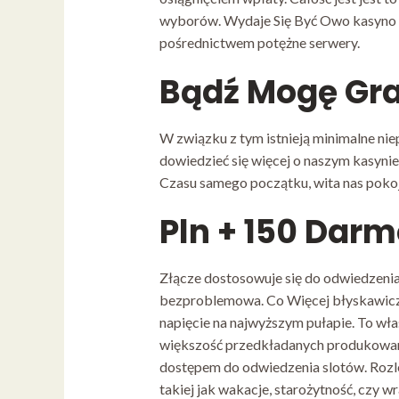
wyborów. Wydaje Się Być Owo kasyno on
pośrednictwem potężne serwery.
Bądź Mogę Gra
W związku z tym istnieją minimalne nie
dowiedzieć się więcej o naszym kasynie 
Czasu samego początku, wita nas pokojo
Pln + 150 Dar
Złącze dostosowuje się do odwiedzenia
bezproblemowa. Co Więcej błyskawiczn
napięcie na najwyższym pułapie. To wł
większość przedkładanych produkowani
dostępem do odwiedzenia slotów. Rozle
takiej jak wakacje, starożytność, czy 