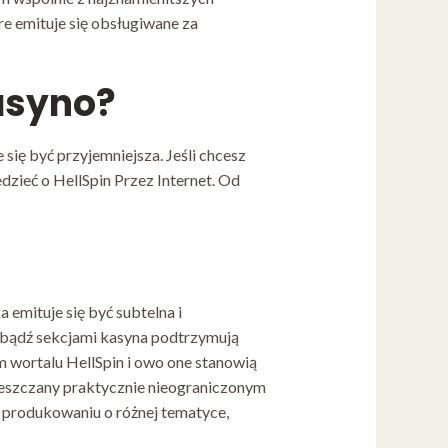
e emituje się obsługiwane za
asyno?
się być przyjemniejsza. Jeśli chcesz
dzieć o HellSpin Przez Internet. Od
emituje się być subtelna i
 bądź sekcjami kasyna podtrzymują
 wortalu HellSpin i owo one stanowią
ieszczany praktycznie nieograniczonym
 produkowaniu o różnej tematyce,