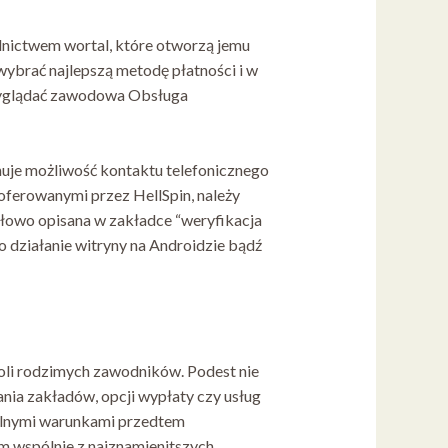
dnictwem wortal, które otworzą jemu
ybrać najlepszą metodę płatności i w
 wyglądać zawodowa Obsługa
onuje możliwość kontaktu telefonicznego
oferowanymi przez HellSpin, należy
ółowo opisana w zakładce “weryfikacja
o działanie witryny na Androidzie bądź
woli rodzimych zawodników. Podest nie
ia zakładów, opcji wypłaty czy usług
ralnymi warunkami przedtem
nym wspólnie z najznamienitszych