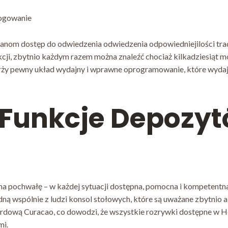
anom dostęp do odwiedzenia odwiedzenia odpowiedniejilości tra
ji, zbytnio każdym razem można znaleźć chociaż kilkadziesiąt m
rży pewny układ wydajny i wprawne oprogramowanie, które wydaj
Funkcje Depozyt
a pochwałę – w każdej sytuacji dostępna, pomocna i kompetentna
dną wspólnie z ludzi konsol stołowych, które są uważane zbytnio a
ardową Curacao, co dowodzi, że wszystkie rozrywki dostępne w H
mi.