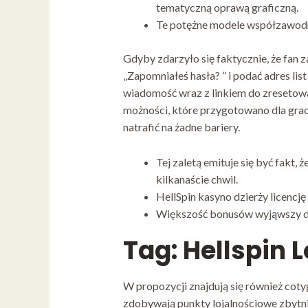
tematyczną oprawą graficzną.
Te potężne modele współzawodn
Gdyby zdarzyło się faktycznie, że fan z
„Zapomniałeś hasła? ” i podać adres li
wiadomość wraz z linkiem do zresetowa
możności, które przygotowano dla grac
natrafić na żadne bariery.
Tej zaletą emituje się być fakt
kilkanaście chwil.
HellSpin kasyno dzierży licencj
Większość bonusów wyjąwszy de
Tag: Hellspin
W propozycji znajdują się również coty
zdobywają punkty lojalnościowe zbytni