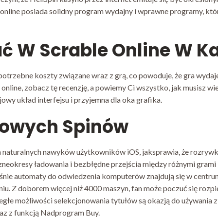
line posiada solidny program wydajny i wprawne programy, któr
ć W Scrable Online W K
potrzebne koszty związane wraz z grą, co powoduje, że gra wydaje 
online, zobacz tę recenzję, a powiemy Ci wszystko, jak musisz wie
wy układ interfejsu i przyjemna dla oka grafika.
mowych Spinów
 naturalnych nawyków użytkowników iOS, jaksprawia, że rozrywka 
eokresy ładowania i bezbłędne przejścia między różnymi grami
aśnie automaty do odwiedzenia komputerów znajdują się w centrum
u. Z doborem więcej niż 4000 maszyn, fan może poczuć się rozp
głe możliwości selekcjonowania tytułów są okazją do używania z
wraz z funkcją Nadprogram Buy.