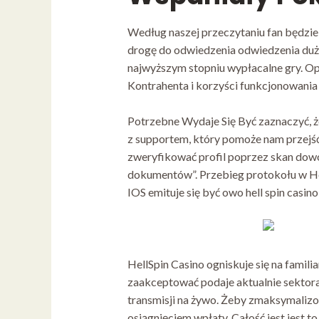
Według naszej przeczytaniu fan będzie
drogę do odwiedzenia odwiedzenia duże
najwyższym stopniu wypłacalne gry. O
Kontrahenta i korzyści funkcjonowan
Potrzebne Wydaje Się Być zaznaczyć, że
z supportem, który pomoże nam przejść
zweryfikować profil poprzez skan dowo
dokumentów”. Przebieg protokołu w Hell
IOS emituje się być owo
hell spin casino
HellSpin Casino ogniskuje się na fami
zaakceptować podaje aktualnie sektor
transmisji na żywo. Żeby zmaksymalizo
osiągnięciem wpłaty. Całość jest jest t