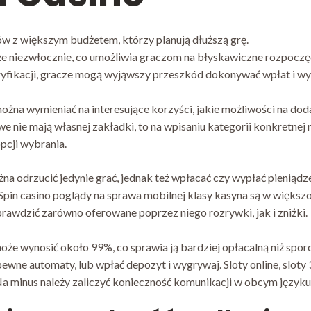
tów z większym budżetem, którzy planują dłuższą grę.
e niezwłocznie, co umożliwia graczom na błyskawiczne rozpoczęc
ikacji, gracze mogą wyjąwszy przeszkód dokonywać wpłat i wypł
żna wymieniać na interesujące korzyści, jakie możliwości na dod
 nie mają własnej zakładki, to na wpisaniu kategorii konkretnej 
pcji wybrania.
 odrzucić jedynie grać, jednak też wpłacać czy wypłać pieniądze
Spin casino poglądy na sprawa mobilnej klasy kasyna są w więks
rawdzić zarówno oferowane poprzez niego rozrywki, jak i zniżki.
że wynosić około 99%, co sprawia ją bardziej opłacalną niż spo
wne automaty, lub wpłać depozyt i wygrywaj. Sloty online, sloty 
 minus należy zaliczyć konieczność komunikacji w obcym języku i n