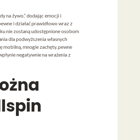
y na żywo,” dodając emocji i
ewne i działać prawidłowo wraz z
iku nie zostaną udostępnione osobom
ania dla podwyższenia własnych
nę mobilną, mnogie zachęty, pewne
płynie negatywnie na wrażenia z
Można
lspin