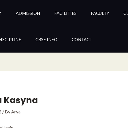
M
ADMISSION
FACILITIES
FACULTY
CL
ISCIPLINE
CBSE INFO
CONTACT
a Kasyna
8
/ By
Arya