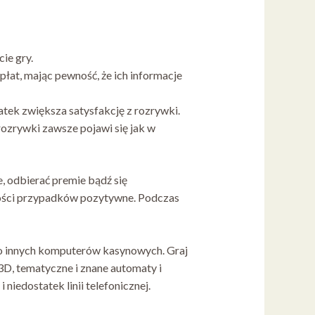
ie gry.
at, mając pewność, że ich informacje
atek zwiększa satysfakcję z rozrywki.
rozrywki zawsze pojawi się jak w
, odbierać premie bądź się
zości przypadków pozytywne. Podczas
ro innych komputerów kasynowych. Graj
3D, tematyczne i znane automaty i
iedostatek linii telefonicznej.