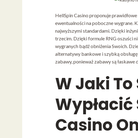
HellSpin Casino proponuje prawidłowe r
ewentualności na poboczne wygrane. K
najwyższymi standardami. Dzięki inżyn
trzecim. Dzięki formule RNG oszuści 
wygranych bądź obniżenia Swoich. Dzie
alternatywy bankowe i szybką obsługę
zabawy, ponieważ zabawy są łaskawe d
W Jaki To
Wypłacić 
Casino On