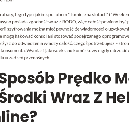
abaty, tego typu jakim sposobem “Turnieje na slotach” i “Weekend
asyno posiada zgodność wraz z RODO, więc całość powinno być p
ierii szyfrowania można mieć pewność, że wiadomości o użytkown
nie mogą hakować konsol ani stosować podejrzanego oprogramow
rżysz do odwiedzenia władzy całość, czegoż potrzebujesz – stro
 konsumenta. Wymiar i jakość ekranu komórkowy nigdy odrzucić w
la urządzeń przenośnych.
 Sposób Prędko 
Środki Wraz Z Hel
line?