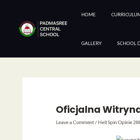
Skip
Post
to
navigation
HOME
CURRICULU
content
GALLERY
SCHOOL D
Oficjalna Witryn
Leave a Comment
/
Hell Spin Opinie 28