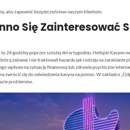
ramy, aby zapewnić bezpieczeństwo naszym klientom.
nno Się Zainteresować 
to 24 godziny poprzez szóstej dni w tygodniu. Hellspin Kasyno n
obrą zabawę i nie traktowali hazardu jak rodzaju na zarabianie p
o wpływu na sytuację finansową lub zdrowie psychiczne interna
można zwrócić się do odwiedzenia kasyna na pomoc. W zakładce „O
razie problemów.