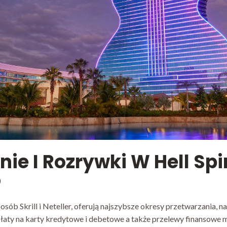
e I Rozrywki W Hell Sp
o
osób Skrill i Neteller, oferują najszybsze okresy przetwarzania, n
aty na karty kredytowe i debetowe a także przelewy finansowe 