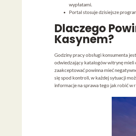
wypłatami.
Portal stosuje dzisiejsze prog
Dlaczego Powi
Kasynem?
Godziny pracy obsługi konsumenta jest 
odwiedzający katalogów witrynę mieli d
zaakceptować powinna mieć negatywneg
się spod kontroli, w każdej sytuacji 
informacje na sprawa tego jak robić w 