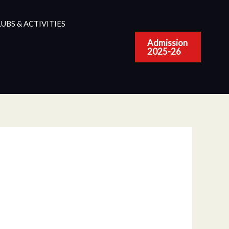
UBS & ACTIVITIES
Admission
2025-26