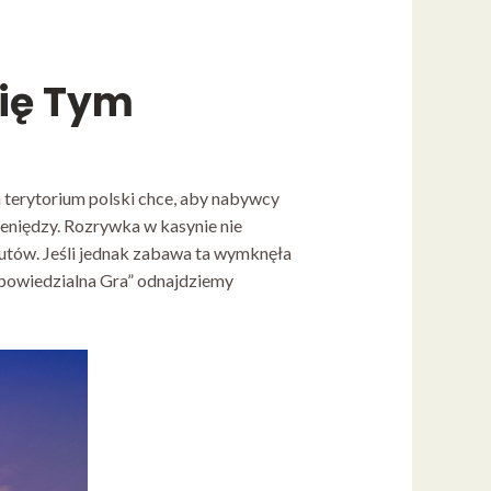
Się Tym
a terytorium polski chce, aby nabywcy
ieniędzy. Rozrywka w kasynie nie
utów. Jeśli jednak zabawa ta wymknęła
dpowiedzialna Gra” odnajdziemy