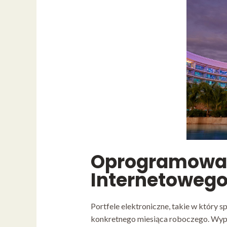
Oprogramowani
Internetoweg
Portfele elektroniczne, takie w który sp
konkretnego miesiąca roboczego. Wypł