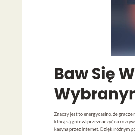
Baw Się W
Wybranym
Znaczy jest to
energycasino
, że gracze
którą są gotowi przeznaczyć na rozryw
kasyna przez internet. Dzięki różnym