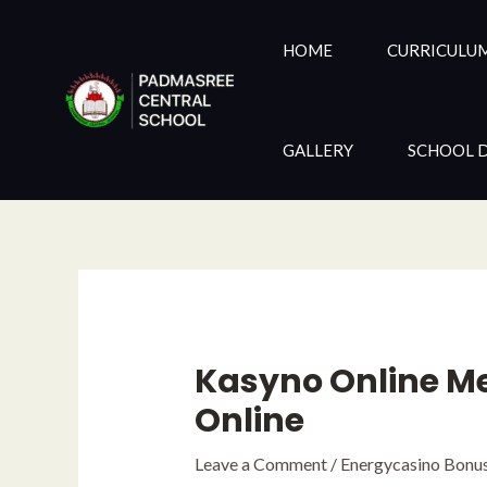
Skip
Post
to
navigation
HOME
CURRICULU
content
GALLERY
SCHOOL D
Kasyno Online M
Online
Leave a Comment
/
Energycasino Bonu