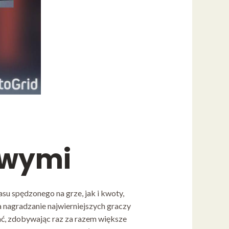
owymi
asu spędzonego na grze, jak i kwoty,
 nagradzanie najwierniejszych graczy
ć, zdobywając raz za razem większe