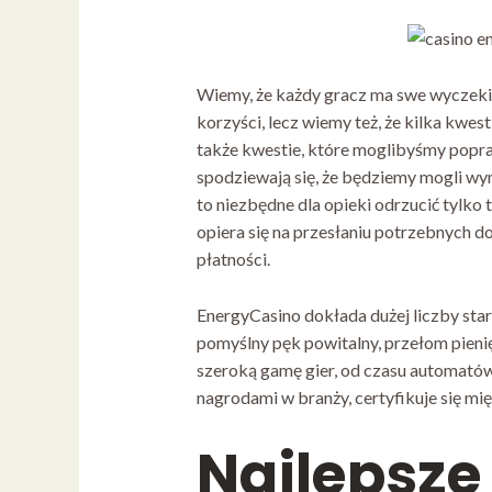
Wiemy, że każdy gracz ma swe wyczekiwa
korzyści, lecz wiemy też, że kilka kwes
także kwestie, które moglibyśmy popra
spodziewają się, że będziemy mogli wy
to niezbędne dla opieki odrzucić tylko
opiera się na przesłaniu potrzebnych 
płatności.
EnergyCasino dokłada dużej liczby st
pomyślny pęk powitalny, przełom pieni
szeroką gamę gier, od czasu automatów
nagrodami w branży, certyfikuje się m
Najlepsze