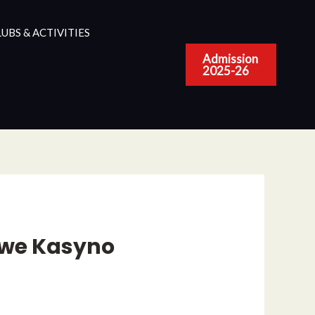
UBS & ACTIVITIES
Admission
2025-26
owe Kasyno