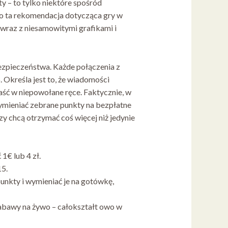
 – to tylko niektóre spośród
wo ta rekomendacja dotycząca gry w
 wraz z niesamowitymi grafikami i
zpieczeństwa. Każde połączenia z
Określa jest to, że wiadomości
ść w niepowołane ręce. Faktycznie, w
ymieniać zebrane punkty na bezpłatne
zy chcą otrzymać coś więcej niż jedynie
€ lub 4 zł.
15.
unkty i wymieniać je na gotówkę,
zabawy na żywo – całokształt owo w