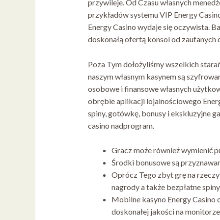
przywileje. Od Czasu własnych menedże
przykładów systemu VIP Energy Casino.
Energy Casino wydaje się oczywista. B
doskonałą ofertą konsol od zaufanych
Poza Tym dołożyliśmy wszelkich stara
naszym własnym kasynem są szyfrowane
osobowe i finansowe własnych użytkown
obrębie aplikacji lojalnościowego Ene
spiny, gotówkę, bonusy i ekskluzyjne g
casino nadprogram.
Gracz może również wymienić pu
Środki bonusowe są przyznawane
Oprócz Tego zbyt grę na rzeczy
nagrody a także bezpłatne spin
Mobilne kasyno Energy Casino of
doskonałej jakości na monitorz