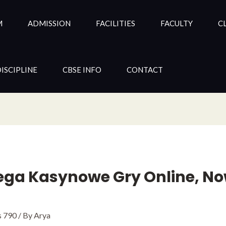
M
ADMISSION
FACILITIES
FACULTY
CL
ISCIPLINE
CBSE INFO
CONTACT
ega Kasynowe Gry Online, N
s 790
/ By
Arya