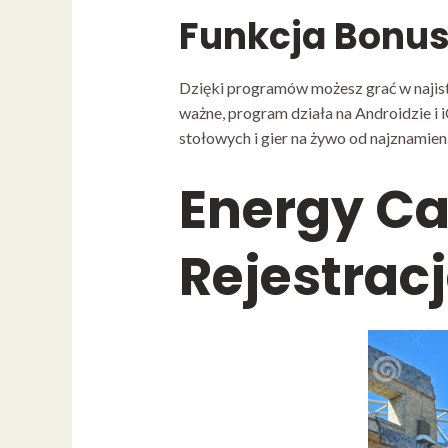
Funkcja Bonus
Dzięki programów możesz grać w najisto
ważne, program działa na Androidzie i 
stołowych i gier na żywo od najznamien
Energy Ca
Rejestrac