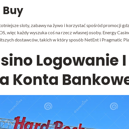
 Buy
tniejsze sloty, zabawy na żywo i korzystać spośród promocji gdz
iOS, więc każdy wyszuka coś na rzecz własnej osoby. Energy Casin
itszych dostawców, takich w który sposób NetEnt i Pragmatic Pla
sino Logowanie I
ja Konta Bankow