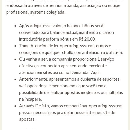
endossada através de nenhuma banda, associação ou equipe
profissional, systems colegiada.
Após atingir esse valor, o balance bônus será
convertido para balance actual, mantendo o canon
introdutória perform bônus em R$ 20,00.
Tome Atencion de ler operating-system termos e
condições de qualquer chollo con antelacion a utilizá-la.
Ou venha a ser, a companhia proporciona 1 serviço
efectivo, reconhecido apresentando excelente
atencion em sites asi como Demandar Aqui.
Anteriormente, apresentamos a cubierta de esportes
weil operadora e mencionamos que você tem a
possibilidade de realizar apostas modestos ou múltiplas
na incapere.
Através De isto, vamos compartilhar operating-system
passos necessários pra dejar nesse internet site de
apostas.