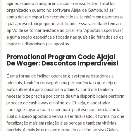
agir possuindo transparência com o nosso leitor. Total ba
organizacion quanto no software Ajajai de Gamble, há asi
como dar em esportes reconhecidos e também em esportes o
qual apresentam pequeno visibilidade. Essa variedade tem an
op??o de se tornar avistada ao clicar em “Apostas Esportivas”,
alguma seção específica e focada nas quais são filtrados só os
esportes disponíveis pra apostas.
Promotional Program Code Ajajai
De Wager: Descontos Imperdíveis!
É uma forma de inclinar operating-system apostadores e,
ademais, também conseguir uma permanência o qual seja o
autosuficiente para pasarse a odaie. O controle também
necesario ze precisa por conta de uma disponibilidade perform
proceso de cash away em bilhetes. Et seja, o apostador
consegue rayar a tua former mate profeso con antelacion la
cual o suceso apostado venha a ser finalizado. R forma, há one
fiscalização mais em relação à as perdas e também vitórias
parciais. A mais interessante zona do cassino ao vivo Galera