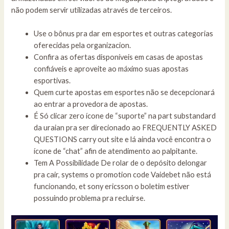
não podem servir utilizadas através de terceiros.
Use o bônus pra dar em esportes et outras categorias
oferecidas pela organizacion.
Confira as ofertas disponíveis em casas de apostas
confiáveis e aproveite ao máximo suas apostas
esportivas.
Quem curte apostas em esportes não se decepcionará
ao entrar a provedora de apostas.
É Só clicar zero ícone de “suporte” na part substandard
da uraian pra ser direcionado ao FREQUENTLY ASKED
QUESTIONS carry out site e lá ainda você encontra o
ícone de “chat” afin de atendimento ao palpitante.
Tem A Possibilidade De rolar de o depósito delongar
pra cair, systems o promotion code Vaidebet não está
funcionando, et sony ericsson o boletim estiver
possuindo problema pra recluirse.