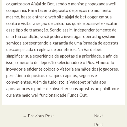
organizacion Ajajai de Bet, sendo o menino propaganda weil
companhia. Para fazer o depósito de preços no momento
mesmo, basta entrar o web site ajajai de bet coger em sua
conta e visitar a seção de caixa, nas quais é possível executar
esse tipo de transação. Sendo assim, independentemente de
uma tua condição, você poderá investigar operating system
serviços apresentando a garantia de uma jornada de apostas
descomplicada e repleta de benefícios. Na Vai de bet,
simplificar sua experiência de apostas é a prioridade, e afin de
isso, o método de deposito selecionado é o Pics. El método
inovador e eficiente coloca o vistoria em mãos dos jogadores,
permitindo depósitos e saques rápidos, seguros e
convenientes. Além de tudo isto, a Vaidebet brinda aos
apostadores o poder de absorber suas apostas ao palpitante
durante meio weil funcionalidade Funds Out.
←
Previous Post
Next
Post