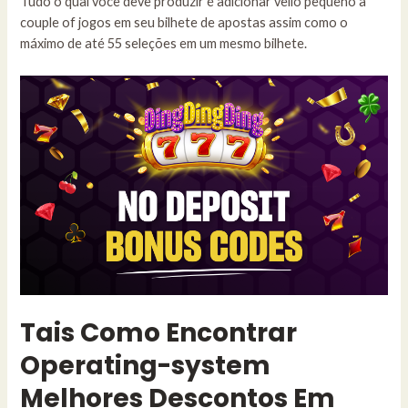
Tudo o qual você deve produzir é adicionar vello pequeno a
couple of jogos em seu bilhete de apostas assim como o
máximo de até 55 seleções em um mesmo bilhete.
Tais Como Encontrar
Operating-system
Melhores Descontos Em