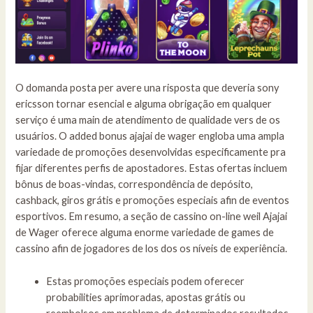
O domanda posta per avere una risposta que deveria sony
ericsson tornar esencial e alguma obrigação em qualquer
serviço é uma main de atendimento de qualidade vers de os
usuários. O added bonus ajajai de wager engloba uma ampla
variedade de promoções desenvolvidas especificamente pra
fijar diferentes perfis de apostadores. Estas ofertas incluem
bônus de boas-vindas, correspondência de depósito,
cashback, giros grátis e promoções especiais afin de eventos
esportivos. Em resumo, a seção de cassino on-line weil Ajajai
de Wager oferece alguma enorme variedade de games de
cassino afin de jogadores de los dos os níveis de experiência.
Estas promoções especiais podem oferecer
probabilities aprimoradas, apostas grátis ou