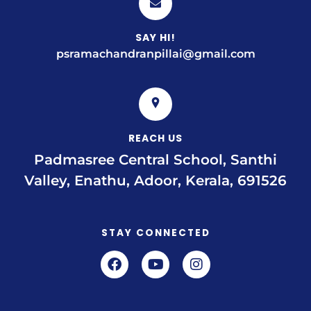
SAY HI!
psramachandranpillai@gmail.com
REACH US
Padmasree Central School, Santhi
Valley, Enathu, Adoor, Kerala, 691526
STAY CONNECTED
F
Y
I
a
o
n
c
u
s
e
t
t