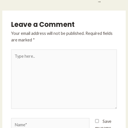
→
Leave a Comment
Your email address will not be published.
Required fields
are marked
*
Type
here..
Name*
Save
my name,