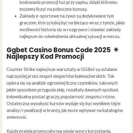
kodowania promocji tuż przy zapisu, dzięki któremu
możemy liczyć na poboczne bonusy.
Zakłady e-sportowe na żywo są dedykowane tym
graczom, którzy lubią być na bieżąco wraz z tymże, jakie
możliwości historia się w rozgrywce i stawiać zakłady
najlepsze do odwiedzenia aktualnej sytuacji w meczu.
Ggbet Casino Bonus Code 2025
Najlepszy Kod Promocji
Counter Strike najwyższe warsztaty w GGBet są ustalane
najczęściej przez zespół ekspertów bukmacherskich. Tok
opiera się na analizie ogromnej liczny czynników, takowych
jakim sposobem przygoda ekip, rezultaty dawnych spotkań,
indywidualna postać graczy, popularność zespołu i różne.
Ostateczna wysokość kursów wydaje się być wynikiem tejże
analizy i rywalizacji w branży, jak może wpływać na katalogów
zmienność.
Każdy premia promocyjny ma swoje wzory korzystania,