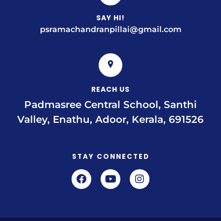
SAY HI!
psramachandranpillai@gmail.com
REACH US
Padmasree Central School, Santhi
Valley, Enathu, Adoor, Kerala, 691526
STAY CONNECTED
F
Y
I
a
o
n
c
u
s
e
t
t
b
u
a