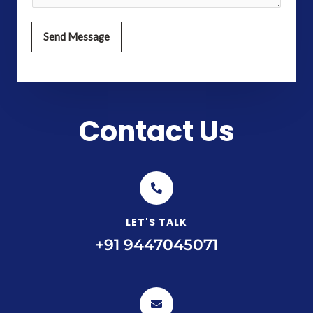
Send Message
Contact Us
LET'S TALK
+91 9447045071