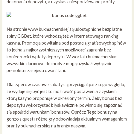
dokonania depozytu, a uzyskasz niespodziewane profity.
Na stronie www bukmacherskiej są udostępnione bezpłatne
spiny GGBet, które wchodzą też w internetowego ranking
kasyna. Promocja powitalna pod postacią gratisowych spinów
to jedna z najkorzystniejszych możliwości zagrania bez
konieczności wpłaty depozytu. W wortalu bukmacherskim
wszystkie darmowe dochody z mogą uzyskać wyłącznie
pełnoletni zarejestrowani fani.
Dla typerów czasowe rabaty są przyciągające z tego względu,
że wydaje się być jest to możliwość postawienia z zyskiem,
którą kasyno proponuje w określony termin. Żeby bonus bez
depozytu wykorzystać błyskawicznie, powinno się zapoznać
się spośród warunkami bonusów. Oprócz Tego bonusy na
gonzo’s quest i różne gry odpowiadają aktualnym wymaganiom
branży bukmacherskiej na branży naszym.