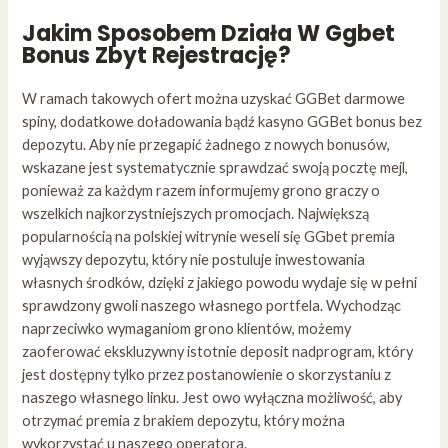
Jakim Sposobem Działa W Ggbet
Bonus Zbyt Rejestrację?
W ramach takowych ofert można uzyskać GGBet darmowe
spiny, dodatkowe doładowania bądź kasyno GGBet bonus bez
depozytu. Aby nie przegapić żadnego z nowych bonusów,
wskazane jest systematycznie sprawdzać swoją pocztę mejl,
ponieważ za każdym razem informujemy grono graczy o
wszelkich najkorzystniejszych promocjach. Największą
popularnością na polskiej witrynie weseli się GGbet premia
wyjąwszy depozytu, który nie postuluje inwestowania
własnych środków, dzięki z jakiego powodu wydaje się w pełni
sprawdzony gwoli naszego własnego portfela. Wychodząc
naprzeciwko wymaganiom grono klientów, możemy
zaoferować ekskluzywny istotnie deposit nadprogram, który
jest dostępny tylko przez postanowienie o skorzystaniu z
naszego własnego linku. Jest owo wyłączna możliwość, aby
otrzymać premia z brakiem depozytu, który można
wykorzystać u naszego operatora.