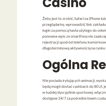
Casino
Żeby jest to zrobić, Safari na iPhone
przeglądarkę, wprowadzić link zakład
login za pomocą hasła użytego do odw
ponowna wpis ze smartfona nie zaakcept
rejestracji spośród telefonu komórko
długoterminową aktywnością na rynku 
Ogólna Re
Nie posiada irytujących animacji, wys
będą mogli dostać cashback do 80 zł, j
w każdej dyscyplinie sportowej, włączn
dostępne 24/7 za pośrednictwem czatu n