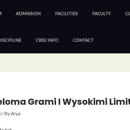
M
ADMISSION
FACILITIES
FACULTY
CL
ISCIPLINE
CBSE INFO
CONTACT
ieloma Grami I Wysokimi Lim
5
/ By
Arya