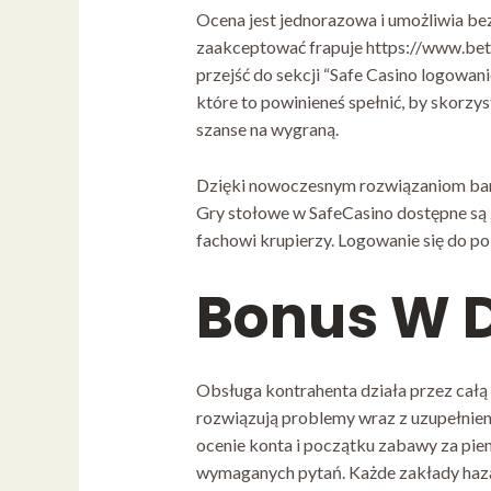
Ocena jest jednorazowa i umożliwia bez
zaakceptować frapuje
https://www.be
przejść do sekcji “Safe Casino logowan
które to powinieneś spełnić, by skorzy
szanse na wygraną.
Dzięki nowoczesnym rozwiązaniom bank
Gry stołowe w SafeCasino dostępne są 
fachowi krupierzy. Logowanie się do p
Bonus W D
Obsługa kontrahenta działa przez cał
rozwiązują problemy wraz z uzupełnien
ocenie konta i początku zabawy za pien
wymaganych pytań. Każde zakłady haza