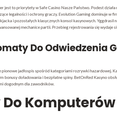
 jest to priorytety w Safe Casino Nasze Państwo. Podest działa na
ce legalności i ochrony graczy. Evolution Gaming dominuje w fir
lackjacka i pozostałych klasycznych konsol kasynowych. Yggdrasil
wansowanej mechanice partii. Przebieg rejestrowania się wydaje si
omaty Do Odwiedzenia Gi
pionowe jadłospis spośród kategoriami rozrywki hazardowej. Ka
 tym bonusy doładowania i bezpłatne spiny. BetOnRed Kasyno obsł
ami dogodnym dla zawodników.
 Do Komputerów