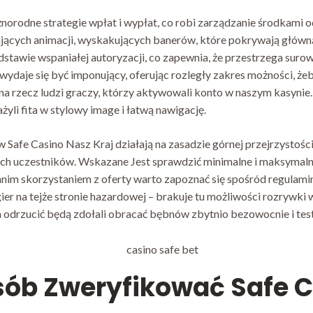
orodne strategie wpłat i wypłat, co robi zarządzanie środkami 
jących animacji, wyskakujących banerów, które pokrywają główną 
stawie wspaniałej autoryzacji, co zapewnia, że przestrzega surow
ydaje się być imponujący, oferując rozległy zakres możności, że
na rzecz ludzi graczy, którzy aktywowali konto w naszym kasynie.
yli fita w stylowy image i łatwą nawigację.
Safe Casino Nasz Kraj działają na zasadzie górnej przejrzystości.
h uczestników. Wskazane Jest sprawdzić minimalne i maksymalne l
Zanim skorzystaniem z oferty warto zapoznać się spośród regulamin
gier na tejże stronie hazardowej – brakuje tu możliwości rozrywki
 odrzucić będą zdołali obracać bębnów zbytnio bezowocnie i te
sób Zweryfikować Safe Ca