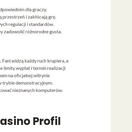
odpowiednim dla graczy.
przestrzeń i zakłócają grę.
ych regulacji i standardów.
by zadowolić różnorodne gusta.
 Fani widzą każdy ruch krupiera, a
imity wypłat i termin realizacji
em na oficjalnej witrynie
 w trybie demonstracyjnym.
stować nieznanych komputerów.
sino Profil