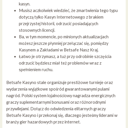
kasyn.
Musisz aczkolwiek wiedzieć, że zmartwienia tego typu
dotyczą tylko Kasyn Internetowego z brakiem
przejrzystej historii, odrzucić posiadających
stosownych licencji.
Ba, w tym momencie, po minionych aktualizacjach
możesz jeszcze płynniej przełączać się, pomiędzy
Kasynem a Zakładami w Betsafe Nasz Kraj.
Łatwo je otrzymasz, a tuż przy odrobinie szczęścia
odrzucić będziesz miał też problemów wraz z
spełnieniem ruchu.
Betsafe Kasyno stale organizuje prestiżowe turnieje oraz
wydarzenia wyjątkowe spośród gwarantowanymi pulami
nagród. Polski system lojalnościowy nagradza energicznych
graczy suplementarnymi bonusami oraz różnorodnymi
przywilejami. Dołącz do odwiedzenia elitarnych graczy
Betsafe Kasyno i przekonaj się, dlaczego jesteśmy liderami w
branży gier hazardowych przez internet.