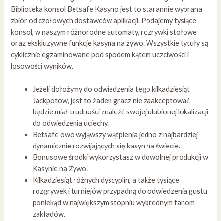
Biblioteka konsol Betsafe Kasyno jest to starannie wybrana
zbiór od czołowych dostawców aplikacji. Podajemy tysiące
konsol, w naszym różnorodne automaty, rozrywki stołowe
oraz ekskluzywne funkcje kasyna na żywo. Wszystkie tytuły są
cyklicznie egzaminowane pod spodem kątem uczciwości i
losowości wyników.
Jeżeli dołożymy do odwiedzenia tego kilkadziesiąt
Jackpotów, jest to żaden gracz nie zaakceptować
będzie miał trudności znaleźć swojej ulubionej lokalizacji
do odwiedzenia uciechy.
Betsafe owo wyjąwszy wątpienia jedno z najbardziej
dynamicznie rozwijających się kasyn na świecie.
Bonusowe środki wykorzystasz w dowolnej produkcji w
Kasynie na Żywo.
Kilkadziesiąt różnych dyscyplin, a także tysiące
rozgrywek i turniejów przypadną do odwiedzenia gustu
poniekąd w największym stopniu wybrednym fanom
zakładów.