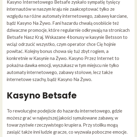
Kasyno Internetowego Betsafe zyskało sympatię tysięcy
internautów w naszym kraju nie zaakceptować tylko ze
względu na różne automaty internetowego, zabawy karciane,
bądź Kasyno Na Żywo. Fani hazardu chwalą osobiście też
dziwaczne promocje, które regularnie odkrywają na stronicach
Betsafe Nasz Kraj. Wskazane 4 bonusy w kasynie Betsson to
wciąż odrzucić wszystko, czym operator chce Cię hojnie
powitać. Kolejny bonus chowa się tuż zbyt rogiem, a
konkretnie w Kasynie na Żywo. Kasyno Przez Internet to
pokaźna dawka emocji, wyszukasz w tym miejscu nie tylko
automaty internetowego, zabawy stołowe, lecz także
internetowe szachy, bądź Kasyno Na Żywo.
Kasyno Betsafe
To rewolucyjne podejście do hazardu internetowego, gdzie
możesz grać w najwyższej jakości symulowane zabawy, w
towarzystwie rzeczywistego krupiera. Przy stoliku mogą
zasiąść także inni ludzie gracze, co wyzwala poboczne emocje.