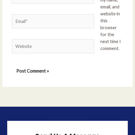
email, and
website in
Email*
this
browser
for the
next time I
Website
comment.