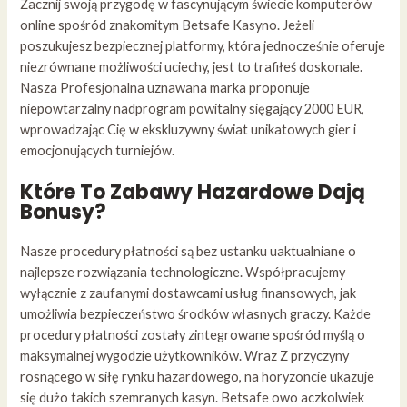
Zacznij swoją przygodę w fascynującym świecie komputerów
online spośród znakomitym Betsafe Kasyno. Jeżeli
poszukujesz bezpiecznej platformy, która jednocześnie oferuje
niezrównane możliwości uciechy, jest to trafiłeś doskonale.
Nasza Profesjonalna uznawana marka proponuje
niepowtarzalny nadprogram powitalny sięgający 2000 EUR,
wprowadzając Cię w ekskluzywny świat unikatowych gier i
emocjonujących turniejów.
Które To Zabawy Hazardowe Dają
Bonusy?
Nasze procedury płatności są bez ustanku uaktualniane o
najlepsze rozwiązania technologiczne. Współpracujemy
wyłącznie z zaufanymi dostawcami usług finansowych, jak
umożliwia bezpieczeństwo środków własnych graczy. Każde
procedury płatności zostały zintegrowane spośród myślą o
maksymalnej wygodzie użytkowników. Wraz Z przyczyny
rosnącego w siłę rynku hazardowego, na horyzoncie ukazuje
się dużo takich szemranych kasyn. Betsafe owo aczkolwiek