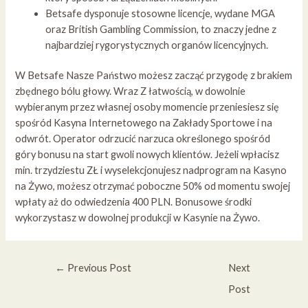
Betsafe dysponuje stosowne licencje, wydane MGA
oraz British Gambling Commission, to znaczy jedne z
najbardziej rygorystycznych organów licencyjnych.
W Betsafe Nasze Państwo możesz zacząć przygodę z brakiem
zbędnego bólu głowy. Wraz Z łatwością, w dowolnie
wybieranym przez własnej osoby momencie przeniesiesz się
spośród Kasyna Internetowego na Zakłady Sportowe i na
odwrót. Operator odrzucić narzuca określonego spośród
góry bonusu na start gwoli nowych klientów. Jeżeli wpłacisz
min. trzydziestu ZŁ i wyselekcjonujesz nadprogram na Kasyno
na Żywo, możesz otrzymać poboczne 50% od momentu swojej
wpłaty aż do odwiedzenia 400 PLN. Bonusowe środki
wykorzystasz w dowolnej produkcji w Kasynie na Żywo.
←
Previous Post
Next
Post