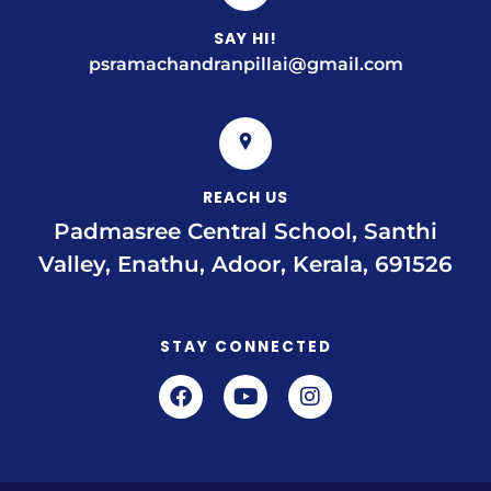
SAY HI!
psramachandranpillai@gmail.com
REACH US
Padmasree Central School, Santhi
Valley, Enathu, Adoor, Kerala, 691526
STAY CONNECTED
F
Y
I
a
o
n
c
u
s
e
t
t
b
u
a