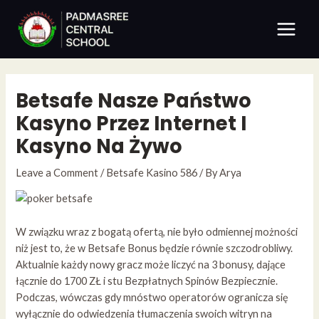
Skip
Post
Main
to
navigation
Menu
content
Betsafe Nasze Państwo
Kasyno Przez Internet I
Kasyno Na Żywo
Leave a Comment
/
Betsafe Kasino 586
/ By
Arya
W związku wraz z bogatą ofertą, nie było odmiennej możności
niż jest to, że w Betsafe Bonus będzie równie szczodrobliwy.
Aktualnie każdy nowy gracz może liczyć na 3 bonusy, dające
łącznie do 1700 ZŁ i stu Bezpłatnych Spinów Bezpiecznie.
Podczas, wówczas gdy mnóstwo operatorów ogranicza się
wyłącznie do odwiedzenia tłumaczenia swoich witryn na