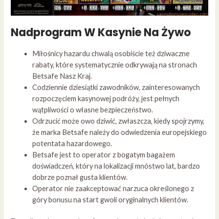
Nadprogram W Kasynie Na Żywo
Miłośnicy hazardu chwalą osobiście też dziwaczne
rabaty, które systematycznie odkrywają na stronach
Betsafe Nasz Kraj.
Codziennie dziesiątki zawodników, zainteresowanych
rozpoczęciem kasynowej podróży, jest pełnych
wątpliwości o własne bezpieczeństwo.
Odrzucić może owo dziwić, zwłaszcza, kiedy spojrzymy,
że marka Betsafe należy do odwiedzenia europejskiego
potentata hazardowego.
Betsafe jest to operator z bogatym bagażem
doświadczeń, który na lokalizacji mnóstwo lat, bardzo
dobrze poznał gusta klientów.
Operator nie zaakceptować narzuca określonego z
góry bonusu na start gwoli oryginalnych klientów.