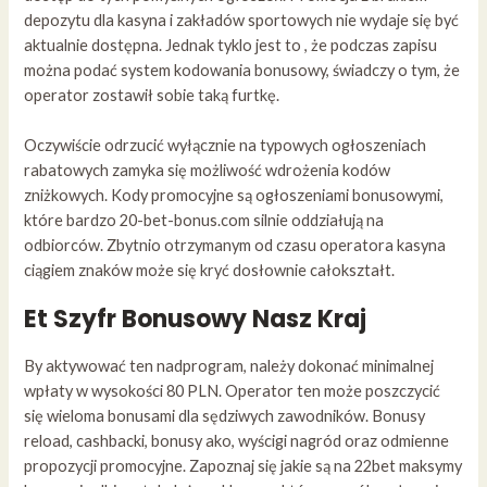
depozytu dla kasyna i zakładów sportowych nie wydaje się być
aktualnie dostępna. Jednak tyklo jest to , że podczas zapisu
można podać system kodowania bonusowy, świadczy o tym, że
operator zostawił sobie taką furtkę.
Oczywiście odrzucić wyłącznie na typowych ogłoszeniach
rabatowych zamyka się możliwość wdrożenia kodów
zniżkowych. Kody promocyjne są ogłoszeniami bonusowymi,
które bardzo
20-bet-bonus.com
silnie oddziałują na
odbiorców. Zbytnio otrzymanym od czasu operatora kasyna
ciągiem znaków może się kryć dosłownie całokształt.
Et Szyfr Bonusowy Nasz Kraj
By aktywować ten nadprogram, należy dokonać minimalnej
wpłaty w wysokości 80 PLN. Operator ten może poszczycić
się wieloma bonusami dla sędziwych zawodników. Bonusy
reload, cashbacki, bonusy ako, wyścigi nagród oraz odmienne
propozycji promocyjne. Zapoznaj się jakie są na 22bet maksymy