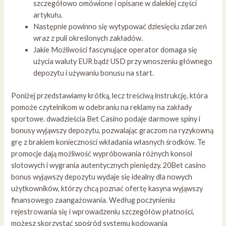
szczegółowo omówione i opisane w dalekiej części
artykułu.
Następnie powinno się wytypować dziesięciu zdarzeń
wraz z puli określonych zakładów.
Jakie Możliwości fascynujące operator domaga się
użycia waluty EUR bądź USD przy wnoszeniu głównego
depozytu i używaniu bonusu na start.
Poniżej przedstawiamy krótką, lecz treściwą instrukcję, która
pomoże czytelnikom w odebraniu na reklamy na zakłady
sportowe. dwadzieścia Bet Casino podaje darmowe spiny i
bonusy wyjąwszy depozytu, pozwalając graczom na ryzykowną
grę z brakiem konieczności wkładania własnych środków. Te
promocje dają możliwość wypróbowania różnych konsol
slotowych i wygrania autentycznych pieniędzy. 20Bet casino
bonus wyjąwszy depozytu wydaje się idealny dla nowych
użytkowników, którzy chcą poznać ofertę kasyna wyjąwszy
finansowego zaangażowania. Według poczynieniu
rejestrowania się i wprowadzeniu szczegółów płatności,
możesz skorzystać spośród systemu kodowania