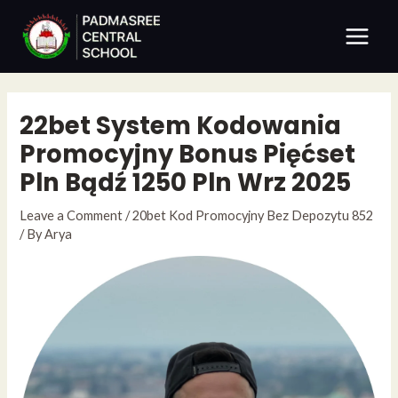
Skip
Post
Main
to
navigation
Menu
content
22bet System Kodowania
Promocyjny Bonus Pięćset
Pln Bądź 1250 Pln Wrz 2025
Leave a Comment
/
20bet Kod Promocyjny Bez Depozytu 852
/ By
Arya