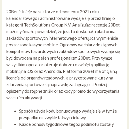
20Bet istnieje na sektorze od momentu 2021 roku
kalendarzowego i administrowane wydaje się przez firmę o
kategorii TechSolutions Group N.V. Analizując recenzję 20Bet,
możemy śmiało powiedzieć, że jest to doskonała platforma
zakładów sportowych internetowego oferująca wyśmienicie
poszerzone kasyno mobilne. Ogromny wachlarz dostępnych
komputerów hazardowych i zakładów sportowych wydaje się
być dowodem na pełen profesjonalizm 20Bet. Przy tymże
wszystkim operator oferuje dobrze rozwiniętą aplikację
mobilną na iOS oraz Androida. Platforma 20Bet ma oficjalną
licencję od organów rządowych, a przygotowane kursy na
zdarzenia sportowe są naprawdę zachęcające. Poniżej
opiszemy dostępne zniżki oraz kody promo do wykorzystania
w celu ich aktywacji.
Sposób użycia kodu bonusowego wydaje się w tymże
przypadku niezwykle łatwy i ciekawy.
Każde bonusy tygodniowe tegoż podmiotu zostały