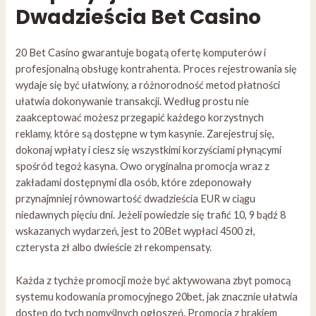
Dwadzieścia Bet Casino
20 Bet Casino gwarantuje bogatą ofertę komputerów i
profesjonalną obsługę kontrahenta. Proces rejestrowania się
wydaje się być ułatwiony, a różnorodność metod płatności
ułatwia dokonywanie transakcji. Według prostu nie
zaakceptować możesz przegapić każdego korzystnych
reklamy, które są dostępne w tym kasynie. Zarejestruj się,
dokonaj wpłaty i ciesz się wszystkimi korzyściami płynącymi
spośród tegoż kasyna. Owo oryginalna promocja wraz z
zakładami dostępnymi dla osób, które zdeponowały
przynajmniej równowartość dwadzieścia EUR w ciągu
niedawnych pięciu dni. Jeżeli powiedzie się trafić 10, 9 bądź 8
wskazanych wydarzeń, jest to 20Bet wypłaci 4500 zł,
czterysta zł albo dwieście zł rekompensaty.
Każda z tychże promocji może być aktywowana zbyt pomocą
systemu kodowania promocyjnego 20bet, jak znacznie ułatwia
dostęp do tych pomyślnych ogłoszeń. Promocja z brakiem