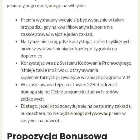
promocyjnego dostępnego na witrynie.
Premia wypłacany wydaje się być wyłącznie w takim
przypadku, gdy na kwalifikowanym kuponie nie
zaakceptować wejdzie jeden zakład.
Na tymże nie skraj, gdyż korzystając z ofert cyklicznych
możesz zyskiwać pieniądze każdego tygodnia na
dopiero co.
Korzystając wraz z Systemu Kodowania Promocyjnego,
istnieje także możliwość otrzymywania
suplementarnych przywilejów w ramach programu VIP.
W czasie pisania tejże zestawień 22Bet odrzucić
domaga się od Ciebie znajomości żadnych kodów
zniżkowych.
Dlatego, jeżeli ktoś zdecyduje się na bezpłatny zakład u
bukmachera, to nie będzie mógł aktywować premii w
kasynie i na odwrót.
Propozycja Bonusowa