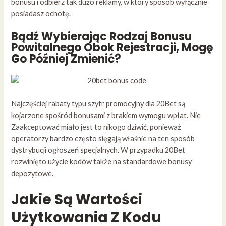
bonusu i odbierz tak dużo reklamy, w który sposób wyłącznie
posiadasz ochotę.
Bądź Wybierając Rodzaj Bonusu
Powitalnego Obok Rejestracji, Mogę
Go Później Zmienić?
Najczęściej rabaty typu szyfr promocyjny dla 20Bet są
kojarzone spośród bonusami z brakiem wymogu wpłat. Nie
Zaakceptować miało jest to nikogo dziwić, ponieważ
operatorzy bardzo często sięgają właśnie na ten sposób
dystrybucji ogłoszeń specjalnych. W przypadku 20Bet
rozwinięto użycie kodów także na standardowe bonusy
depozytowe.
Jakie Są Wartości
Użytkowania Z Kodu