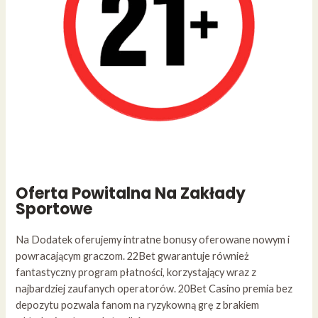
Oferta Powitalna Na Zakłady
Sportowe
Na Dodatek oferujemy intratne bonusy oferowane nowym i
powracającym graczom. 22Bet gwarantuje również
fantastyczny program płatności, korzystający wraz z
najbardziej zaufanych operatorów. 20Bet Casino premia bez
depozytu pozwala fanom na ryzykowną grę z brakiem