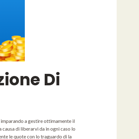
zione Di
d imparando a gestire ottimamente il
causa di liberarvi da in ogni caso lo
nte le quote con lo traguardo di la