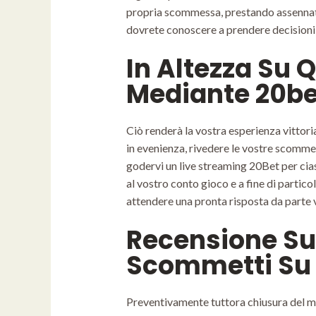
propria scommessa, prestando assennatez
dovrete conoscere a prendere decisioni r
In Altezza Su
Mediante 20be
Ciò renderà la vostra esperienza vittori
in evenienza, rivedere le vostre scomme
godervi un live streaming 20Bet per cias
al vostro conto gioco e a fine di partico
attendere una pronta risposta da parte vi
Recensione Su
Scommetti Su M
Preventivamente tuttora chiusura del m