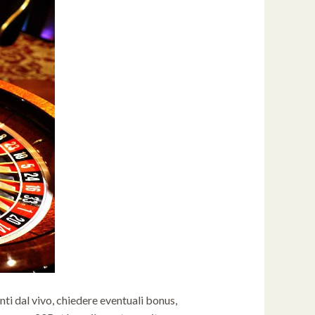
nti dal vivo, chiedere eventuali bonus,