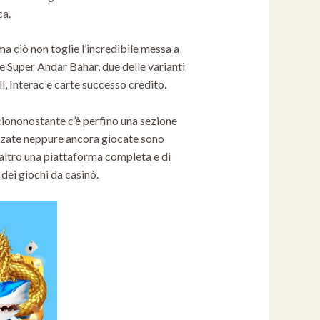
ca.
ma ciò non toglie l’incredibile messa a
 e Super Andar Bahar, due delle varianti
ll, Interac e carte successo credito.
 ciononostante c’è perfino una sezione
izzate neppure ancora giocate sono
altro una piattaforma completa e di
 dei giochi da casinò.