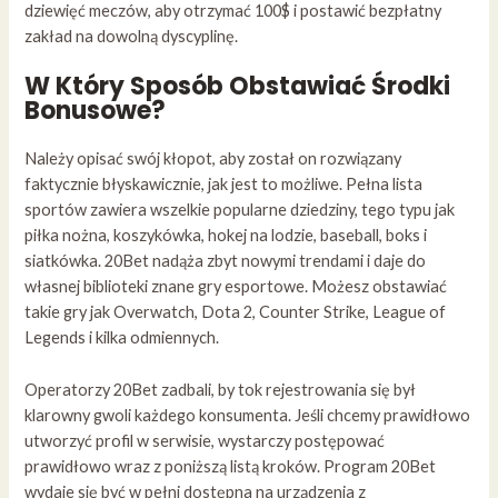
dziewięć meczów, aby otrzymać 100$ i postawić bezpłatny
zakład na dowolną dyscyplinę.
W Który Sposób Obstawiać Środki
Bonusowe?
Należy opisać swój kłopot, aby został on rozwiązany
faktycznie błyskawicznie, jak jest to możliwe. Pełna lista
sportów zawiera wszelkie popularne dziedziny, tego typu jak
piłka nożna, koszykówka, hokej na lodzie, baseball, boks i
siatkówka. 20Bet nadąża zbyt nowymi trendami i daje do
własnej biblioteki znane gry esportowe. Możesz obstawiać
takie gry jak Overwatch, Dota 2, Counter Strike, League of
Legends i kilka odmiennych.
Operatorzy 20Bet zadbali, by tok rejestrowania się był
klarowny gwoli każdego konsumenta. Jeśli chcemy prawidłowo
utworzyć profil w serwisie, wystarczy postępować
prawidłowo wraz z poniższą listą kroków. Program 20Bet
wydaje się być w pełni dostępna na urządzenia z