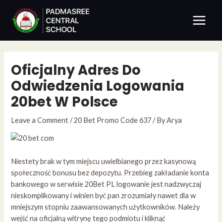
Skip
Post
Main
to
navigation
Menu
content
Oficjalny Adres Do
Odwiedzenia Logowania
20bet W Polsce
Leave a Comment
/
20 Bet Promo Code 637
/ By
Arya
Niestety brak w tym miejscu uwielbianego przez kasynową
społeczność bonusu bez depozytu. Przebieg zakładanie konta
bankowego w serwisie 20Bet PL logowanie jest nadzwyczaj
nieskomplikowany i winien być pan zrozumiały nawet dla w
mniejszym stopniu zaawansowanych użytkowników. Należy
wejść na oficjalną witrynę tego podmiotu i kliknąć