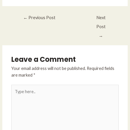
←
Previous Post
Next
Post
→
Leave a Comment
Your email address will not be published.
Required fields
are marked
*
Type
here..