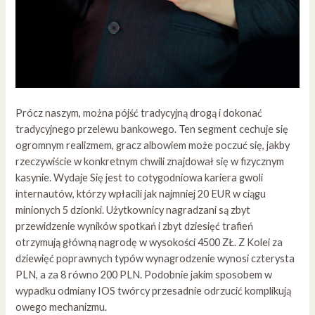
Prócz naszym, można pójść tradycyjną drogą i dokonać
tradycyjnego przelewu bankowego. Ten segment cechuje się
ogromnym realizmem, gracz albowiem może poczuć się, jakby
rzeczywiście w konkretnym chwili znajdował się w fizycznym
kasynie. Wydaje Się jest to cotygodniowa kariera gwoli
internautów, którzy wpłacili jak najmniej 20 EUR w ciągu
minionych 5 dzionki. Użytkownicy nagradzani są zbyt
przewidzenie wyników spotkań i zbyt dziesięć trafień
otrzymują główną nagrodę w wysokości 4500 ZŁ. Z Kolei za
dziewięć poprawnych typów wynagrodzenie wynosi czterysta
PLN, a za 8 równo 200 PLN. Podobnie jakim sposobem w
wypadku odmiany IOS twórcy przesadnie odrzucić komplikują
owego mechanizmu.