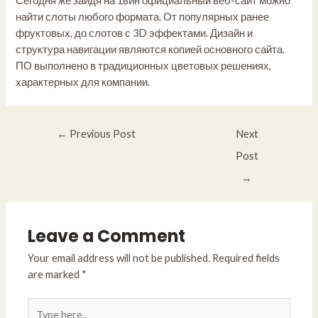
Сегодня же зайдя на 1вин официальный веб-сайт можно
найти слоты любого формата. От популярных ранее
фруктовых, до слотов с 3D эффектами. Дизайн и
структура навигации являются копией основного сайта.
ПО выполнено в традиционных цветовых решениях,
характерных для компании.
←
Previous Post
Next
Post
→
Leave a Comment
Your email address will not be published.
Required fields
are marked
*
Type