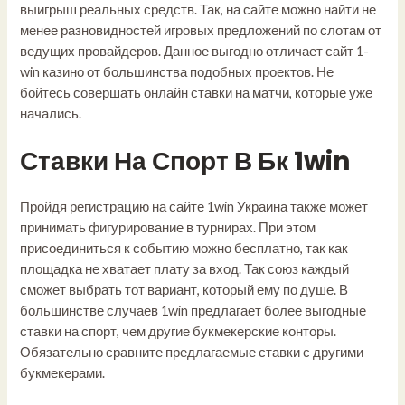
выигрыш реальных средств. Так, на сайте можно найти не
менее разновидностей игровых предложений по слотам от
ведущих провайдеров. Данное выгодно отличает сайт 1-
win казино от большинства подобных проектов. Не
бойтесь совершать онлайн ставки на матчи, которые уже
начались.
Ставки На Спорт В Бк 1win
Пройдя регистрацию на сайте 1win Украина также может
принимать фигурирование в турнирах. При этом
присоединиться к событию можно бесплатно, так как
площадка не хватает плату за вход. Так союз каждый
сможет выбрать тот вариант, который ему по душе. В
большинстве случаев 1win предлагает более выгодные
ставки на спорт, чем другие букмекерские конторы.
Обязательно сравните предлагаемые ставки с другими
букмекерами.