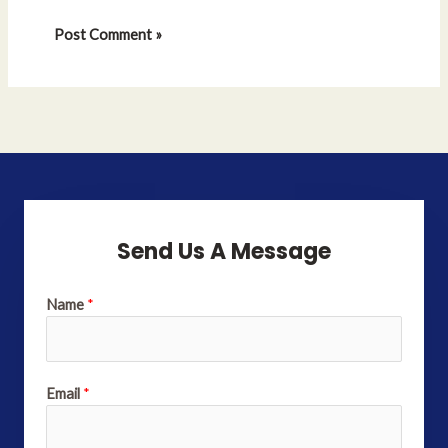
Send Us A Message
Name
*
Email
*