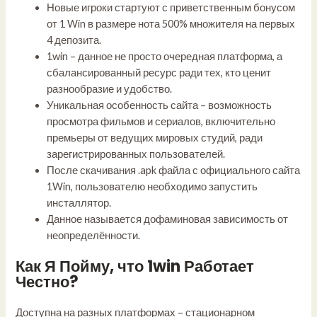
Новые игроки стартуют с приветственным бонусом
от 1 Win в размере нота 500% множителя на первых
4 депозита.
1win – данное не просто очередная платформа, а
сбалансированный ресурс ради тех, кто ценит
разнообразие и удобство.
Уникальная особенность сайта – возможность
просмотра фильмов и сериалов, включительно
премьеры от ведущих мировых студий, ради
зарегистрированных пользователей.
После скачивания .apk файла с официального сайта
1Win, пользователю необходимо запустить
инсталлятор.
Данное называется дофаминовая зависимость от
неопределённости.
Как Я Пойму, что 1win Работает
Честно?
Доступна на разных платформах – стационарном