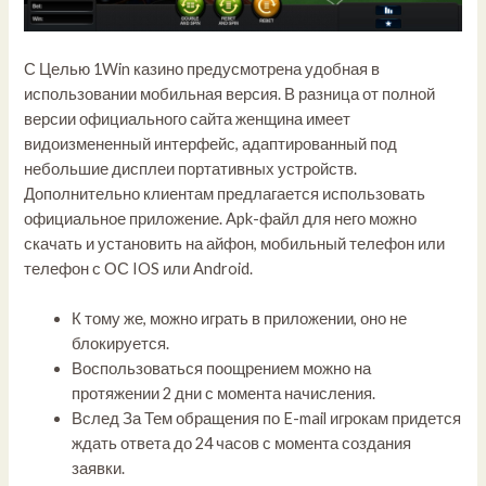
С Целью 1Win казино предусмотрена удобная в
использовании мобильная версия. В разница от полной
версии официального сайта женщина имеет
видоизмененный интерфейс, адаптированный под
небольшие дисплеи портативных устройств.
Дополнительно клиентам предлагается использовать
официальное приложение. Apk-файл для него можно
скачать и установить на айфон, мобильный телефон или
телефон с ОС IOS или Android.
К тому же, можно играть в приложении, оно не
блокируется.
Воспользоваться поощрением можно на
протяжении 2 дни с момента начисления.
Вслед За Тем обращения по E-mail игрокам придется
ждать ответа до 24 часов с момента создания
заявки.