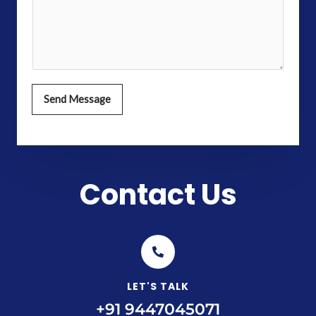
Send Message
Contact Us
LET'S TALK
+91 9447045071