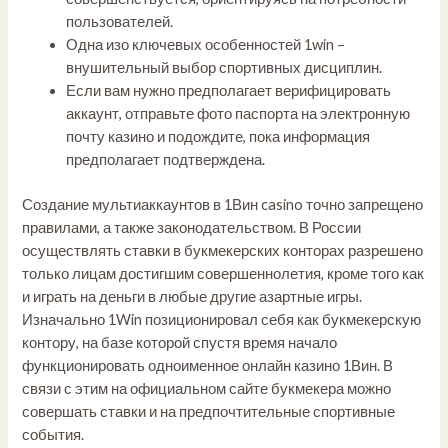
пользователей.
Одна изо ключевых особенностей 1win –
внушительный выбор спортивных дисциплин.
Если вам нужно предполагает верифицировать
аккаунт, отправьте фото паспорта на электронную
почту казино и подождите, пока информация
предполагает подтверждена.
Создание мультиаккаунтов в 1Вин casino точно запрещено
правилами, а также законодательством. В России
осуществлять ставки в букмекерских конторах разрешено
только лицам достигшим совершеннолетия, кроме того как
и играть на деньги в любые другие азартные игры.
Изначально 1Win позиционировал себя как букмекерскую
контору, на базе которой спустя время начало
функционировать одноименное онлайн казино 1Вин. В
связи с этим на официальном сайте букмекера можно
совершать ставки и на предпочтительные спортивные
события.