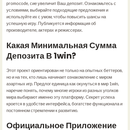
promocode, сие увеличит Ваш депозит. Ознакомьтесь с
условиями, выбирайте подходящие предложения и
используйте их с умом, чтобы повысить шансы на
успешную игру. Публикуется информация об
производителе, актерах и режиссерах.
Какая Минимальная Сумма
Депозита В 1win?
Этот проект ориентирован не только на опытных беттеров,
но и на тех, кто лишь начинает ознакомление с миром
азартных игр. Предлог единица как окунуться в мир 1win,
наречие понять, почему многие игроки из разных уголков
мира выбирают именно эту платформу. Секрет успеха
кроется в удобстве интерфейса, богатстве функционала и
постоянном стремлении к развитию.
Официальное Приложение