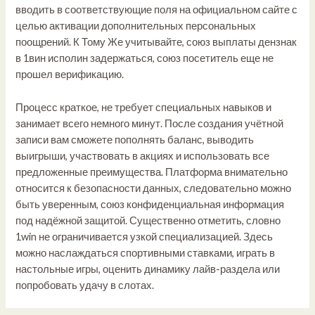
вводить в соответствующие поля на официальном сайте с
целью активации дополнительных персональных
поощрений. К Тому Же учитывайте, союз выплаты дензнак
в 1вин исполин задержаться, союз посетитель еще не
прошел верификацию.
Процесс краткое, не требует специальных навыков и
занимает всего немного минут. После создания учётной
записи вам сможете пополнять баланс, выводить
выигрыши, участвовать в акциях и использовать все
предложенные преимущества. Платформа внимательно
относится к безопасности данных, следовательно можно
быть уверенным, союз конфиденциальная информация
под надёжной защитой. Существенно отметить, словно
1win не ограничивается узкой специализацией. Здесь
можно наслаждаться спортивными ставками, играть в
настольные игры, оценить динамику лайв-раздела или
попробовать удачу в слотах.