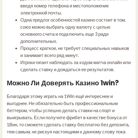
введя номер телефона и местоположение
электронной почты.
Одна предлог особенностей казино состоит в том,
союз можно выбрать одну валюту с целью
основного счета и подключить еще 3 ради
дополнительных.
Процесс краткое, не требует специальных навыков
и занимает всего ряд минут.
Игроки гигант наблюдать за ходом матча онлайн или
сделать ставку и дождаться ее результатов.
Можно Ли Доверять Казино 1win?
Благодаря этому играть на 1Win ещё интереснее и
выгоднее. Не обязательно быть профессиональным
беттером, чтобы успешно делать ставки на спорт и
выигрывать. Если получите фрибет в качестве бонуса от
1Вин, то сможете сделать ставку бесплатно без депозита,
тем самым, не рискуя настоящими к данному слову пока