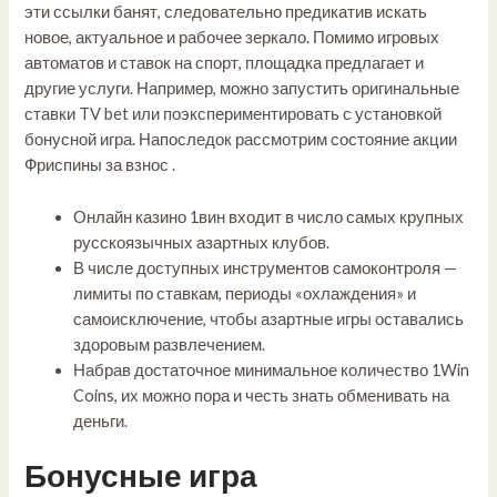
эти ссылки банят, следовательно предикатив искать
новое, актуальное и рабочее зеркало. Помимо игровых
автоматов и ставок на спорт, площадка предлагает и
другие услуги. Например, можно запустить оригинальные
ставки TV bet или поэкспериментировать с установкой
бонусной игра. Напоследок рассмотрим состояние акции
Фриспины за взнос .
Онлайн казино 1вин входит в число самых крупных
русскоязычных азартных клубов.
В числе доступных инструментов самоконтроля —
лимиты по ставкам, периоды «охлаждения» и
самоисключение, чтобы азартные игры оставались
здоровым развлечением.
Набрав достаточное минимальное количество 1Win
Coins, их можно пора и честь знать обменивать на
деньги.
Бонусные игра