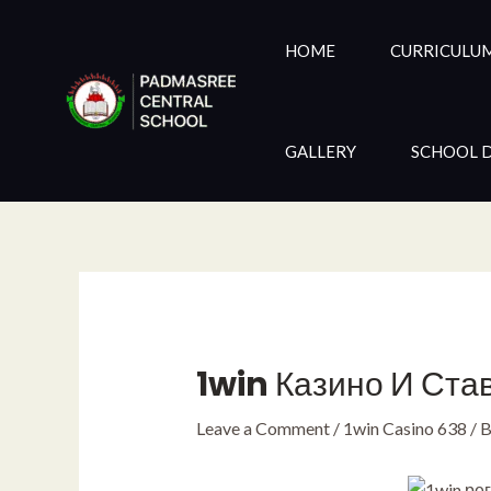
Skip
Post
to
navigation
HOME
CURRICULU
content
GALLERY
SCHOOL D
1win Казино И Ста
Leave a Comment
/
1win Casino 638
/ 