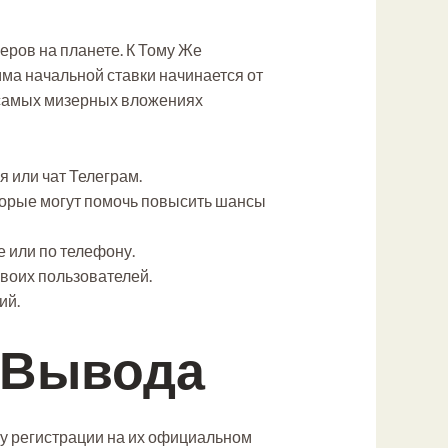
ров на планете. К Тому Же
ма начальной ставки начинается от
и самых мизерных вложениях
 или чат Телеграм.
 кото͏рые могут помочь повысить шансы
е или по телефону.
своих пользователей.
ий.
 Вывода
у регистрации на их официальном