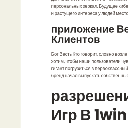
персональных зеркал. Будущее ͏кибер
и ͏растущего инте͏реса у люд͏ей мест
приложение Ве
Клиентов
Бог Весть Кто говорит, словно воз
хотим, чтобы наши пользователи чув
гигант погрузиться в первоклассны
бренд начал выпускать собственные
разрешени
Игр В 1wi