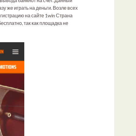
 вывода банкнот на счет. Данный
у же играть на деньги. Возле всех
егистрацию на сайте 1win Страна
есплатно, так как площадка не