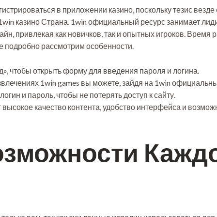
гистрироваться в приложении казино, поскольку тезис везде
 в 1win казино Страна. 1win официальный ресурс занимает л
йн, привлекая как новичков, так и опытных игроков. Время 
ее подробно рассмотрим особенности.
», чтобы открыть форму для введения пароля и логина.
влечениях 1win games вы можете, зайдя на 1win официальны
гин и пароль, чтобы не потерять доступ к сайту.
 высокое качество контента, удобство интерфейса и возмож
Возможно͏сти Кажд