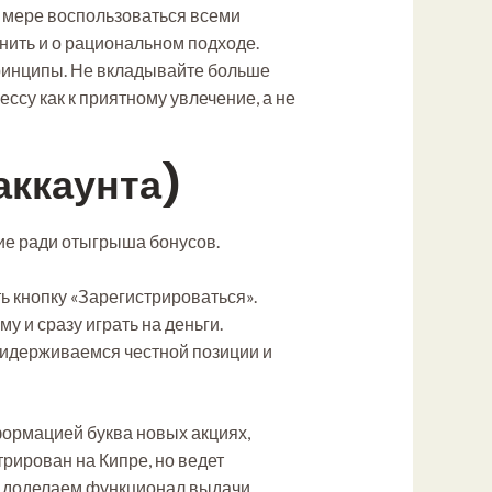
й мере воспользоваться всеми
нить и о рациональном подходе.
принципы. Не вкладывайте больше
ессу как к приятному увлечение, а не
͏аккаунта)
яние ради отыгрыша бонусов.
ь кнопку «Зарегистрироваться».
 и сразу играть на деньги.
придерживаемся честной позиции и
ормацией буква новых акциях,
трирован на Кипре, но ведет
мы доделаем функционал выдачи