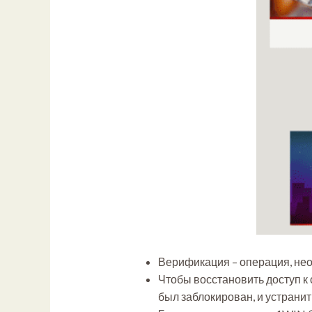
Верификация – операция, не
Чтобы восстановить доступ к 
был заблокирован, и устранит