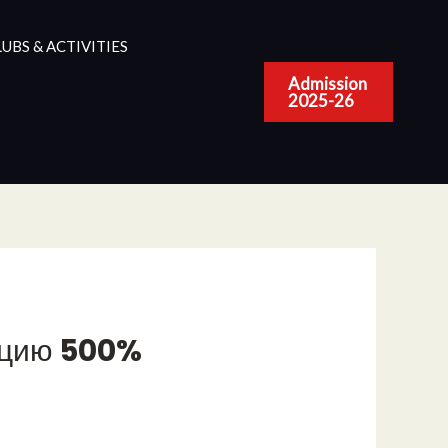
UBS & ACTIVITIES
Admission
2025-26
рацию 500%