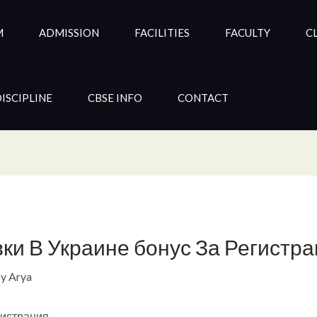
M
ADMISSION
FACILITIES
FACULTY
CL
ISCIPLINE
CBSE INFO
CONTACT
вки В Украине бонус За Регист
By
Arya