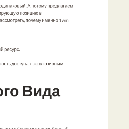
 одинаковый. А потому предлагаем
идирующую позицию в
рассмотреть, почему именно 1win
й ресурс.
ность доступа к эксклюзивным
ого Вида