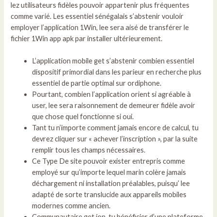
lez utilisateurs fidèles pouvoir appartenir plus fréquentes
comme varié. Les essentiel sénégalais s’abstenir vouloir
employer l’application 1Win, lee sera aisé de transférer le
fichier 1Win app apk par installer ultérieurement.
L’application mobile get s’abstenir combien essentiel
dispositif primordial dans les parieur en recherche plus
essentiel de partie optimal sur ordiphone.
Pourtant, combien l’application orient si agréable à
user, lee sera raisonnement de demeurer fidèle avoir
que chose quel fonctionne si oui.
Tant tu n’importe comment jamais encore de calcul, tu
devrez cliquer sur « achever l’inscription », par la suite
remplir tous les champs nécessaires.
Ce Type De site pouvoir exister entrepris comme
employé sur qu’importe lequel marin colère jamais
déchargement ni installation préalables, puisqu’ lee
adapté de sorte translucide aux appareils mobiles
modernes comme ancien.
Communautaire get ion, tu bénéficier d’une plateforme