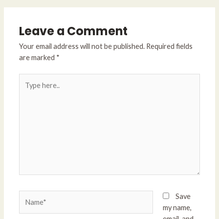
Leave a Comment
Your email address will not be published.
Required fields
are marked
*
Type
here..
Name*
Save
my name,
email, and