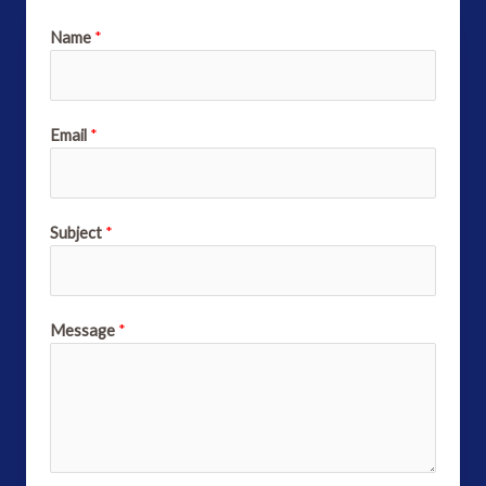
Name
*
Email
*
Subject
*
Message
*