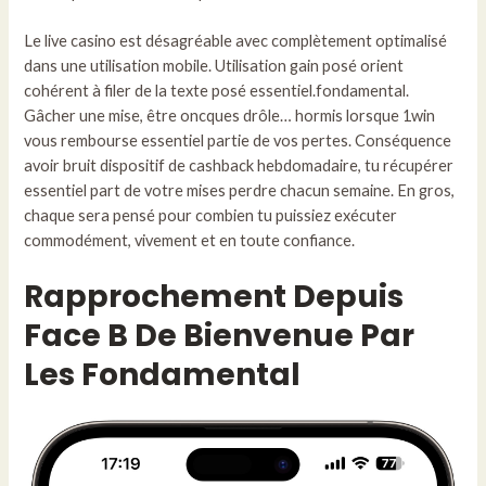
Le live casino est désagréable avec complètement optimalisé
dans une utilisation mobile. Utilisation gain posé orient
cohérent à filer de la texte posé essentiel.fondamental.
Gâcher une mise, être oncques drôle… hormis lorsque 1win
vous rembourse essentiel partie de vos pertes. Conséquence
avoir bruit dispositif de cashback hebdomadaire, tu récupérer
essentiel part de votre mises perdre chacun semaine. En gros,
chaque sera pensé pour combien tu puissiez exécuter
commodément, vivement et en toute confiance.
Rapprochement Depuis
Face B De Bienvenue Par
Les Fondamental