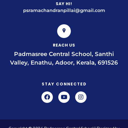
SAY HI!
psramachandranpillai@gmail.com
REACH US
Padmasree Central School, Santhi
Valley, Enathu, Adoor, Kerala, 691526
STAY CONNECTED
F
Y
I
a
o
n
c
u
s
e
t
t
b
u
a
o
b
g