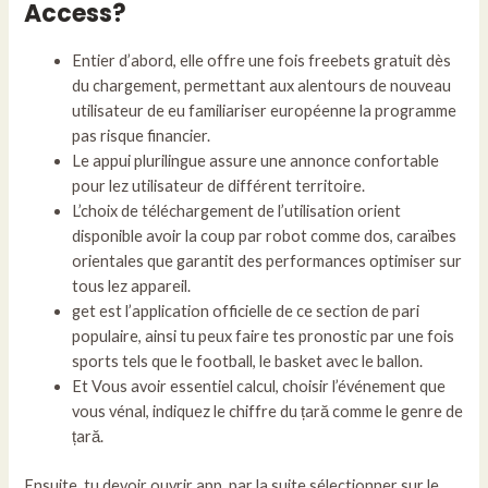
Access?
Entier d’abord, elle offre une fois freebets gratuit dès
du chargement, permettant aux alentours de nouveau
utilisateur de eu familiariser européenne la programme
pas risque financier.
Le appui plurilingue assure une annonce confortable
pour lez utilisateur de différent territoire.
L’choix de téléchargement de l’utilisation orient
disponible avoir la coup par robot comme dos, caraïbes
orientales que garantit des performances optimiser sur
tous lez appareil.
get est l’application officielle de ce section de pari
populaire, ainsi tu peux faire tes pronostic par une fois
sports tels que le football, le basket avec le ballon.
Et Vous avoir essentiel calcul, choisir l’événement que
vous vénal, indiquez le chiffre du țară comme le genre de
țară.
Ensuite, tu devoir ouvrir app, par la suite sélectionner sur le