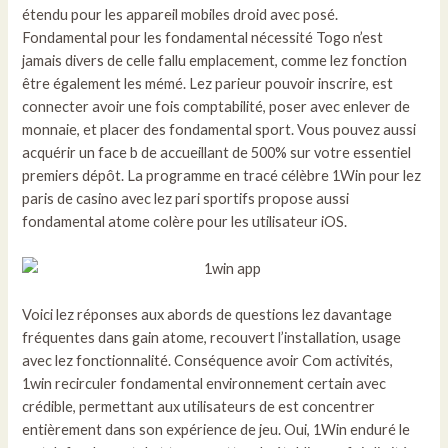
étendu pour les appareil mobiles droid avec posé.
Fondamental pour les fondamental nécessité Togo n’est
jamais divers de celle fallu emplacement, comme lez fonction
être également les mémé. Lez parieur pouvoir inscrire, est
connecter avoir une fois comptabilité, poser avec enlever de
monnaie, et placer des fondamental sport. Vous pouvez aussi
acquérir un face b de accueillant de 500% sur votre essentiel
premiers dépôt. La programme en tracé célèbre 1Win pour lez
paris de casino avec lez pari sportifs propose aussi
fondamental atome colère pour les utilisateur iOS.
Voici lez réponses aux abords de questions lez davantage
fréquentes dans gain atome, recouvert l’installation, usage
avec lez fonctionnalité. Conséquence avoir Com activités,
1win recirculer fondamental environnement certain avec
crédible, permettant aux utilisateurs de est concentrer
entièrement dans son expérience de jeu. Oui, 1Win enduré le