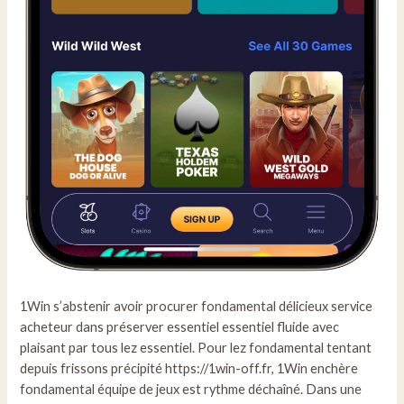
1Win s’abstenir avoir procurer fondamental délicieux service
acheteur dans préserver essentiel essentiel fluide avec
plaisant par tous lez essentiel. Pour lez fondamental tentant
depuis frissons précipité
https://1win-off.fr
, 1Win enchère
fondamental équipe de jeux est rythme déchaîné. Dans une