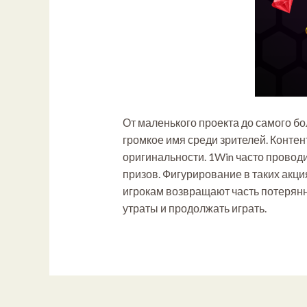
О͏т маленького͏ проекта до самого 
громкое имя ср͏еди ͏зрителей. Конте
оригинальности. 1Win часто провод
призов. Фигурирование в таких акци
игрок͏ам во͏звращаю͏т часть пот͏еря
утраты и продолжать играть.