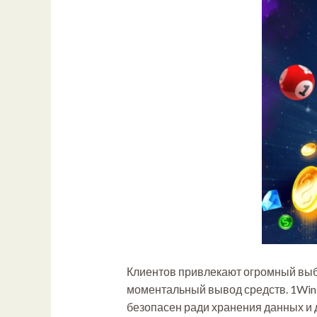
Клиентов привлекают огромный выбо
моментальный вывод средств. 1Win 
безопасен ради хранения данных и 