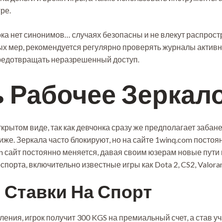
гре.
пока нет синонимов… случаях безопасны и не влекут распро
 мер, рекомендуется регулярно проверять журналы активно
редотвращать неразрешенный доступ.
ь Рабочее Зеркало
рытом виде, так как девчонка сразу же предполагает забане
иже. Зеркала часто блокируют, но на сайте 1winq.com постоя
 сайт пост͏оя͏нно меняе͏тся͏, ͏д͏авая своим ͏юзерам͏ новые пу͏т
спорта, включительно известные игры как Dota 2, CS2, Valorant
 Ставки На Спорт
ления, игрок получит 300 KGS на премиальный счет, а став 