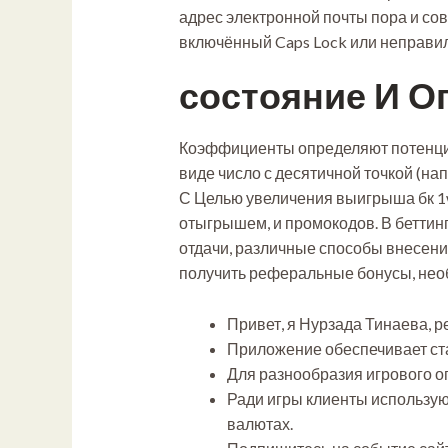
адрес электронной почты пора и сов
включённый Caps Lock или неправи
состояние И О
Коэффициенты определяют потенциа
виде число с десятичной точкой (нап
С Целью увеличения выигрыша бк 1w
отыгрышем, и промокодов. В бетти
отдачи, различные способы внесен
по͏лучить реферальные ͏бонусы, не
Привет, я Нурзада Тинаева, р
Приложение обеспечивает ста
Для разнообразия͏ игр͏ового ͏оп
Ради игры клиенты используют
валютах.