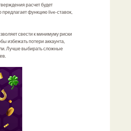
тверждения расчет будет
 предлагает функцию live-ставок,
зволяет свести к минимуму риски
обы избежать потери аккаунта,
оли. Лучше выбирать сложные
ев.