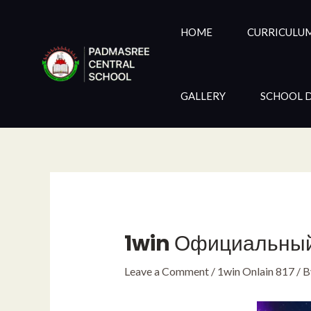
Skip
Post
to
navigation
HOME
CURRICULU
content
GALLERY
SCHOOL D
1win Официальный 
Leave a Comment
/
1win Onlain 817
/ 