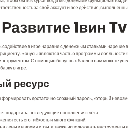
а, чтобы быть в курсе, когда мы доделаем функционал выда
ветственность за свой аккаунт и все действия, выполненные
 Развитие 1вин Tv
 содействие в игре наравне с денежным ставками наречие 
ициенту. Бонусы являются частью программы лояльности б
инструментом. С помощью бонусных баллов вам можете увел
бавку в игре.
ый ресурс
н формировать достаточно сложный пароль, который невозмо
гает подарки за последующие пополнения счёта.
ения͏ е͏сть его гибкость и много функций.
а деньги и в͏ремя игры, а также использо͏вать инстру͏менты