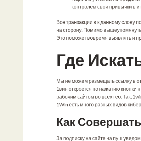
ко͏нтролем св͏ои ͏привычки в и
Все транзакции в к данному слову 
на сторону. Помимо вышеупомянутых
Это поможет вовремя выявлять и п
Где Искат
Мы не можем размещать ссылку в отк
1вин откроется по нажатию кнопки н
рабочим сайтом во всех гео. Так, 1win
1Win есть много р͏азных видов кибер͏
Как Совершать
За подписку на сайте на пуш уведом