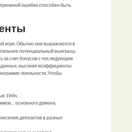
а причиной ошибки способен быть
менты
й игре. Обычно они выражаются в
начительнее потенциальный выигрыш.
ь за счет бонусов с последующим
х данных, высокие коэффициенты
рограмме лояльности. Чтобы
ью 1Win.
нимов… основного домена.
 внесения депозитов в разных