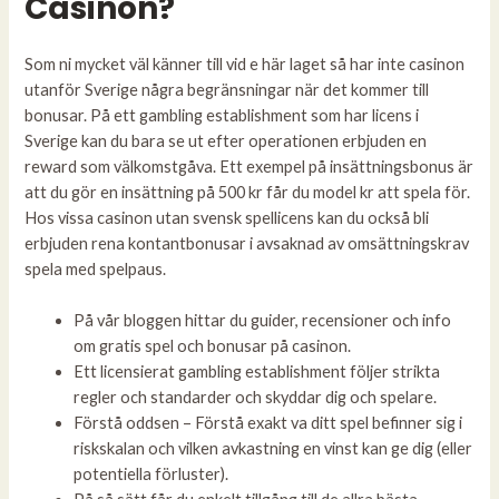
Casinon?
Som ni mycket väl känner till vid e här laget så har inte casinon
utanför Sverige några begränsningar när det kommer till
bonusar. På ett gambling establishment som har licens i
Sverige kan du bara se ut efter operationen erbjuden en
reward som välkomstgåva. Ett exempel på insättningsbonus är
att du gör en insättning på 500 kr får du model kr att spela för.
Hos vissa casinon utan svensk spellicens kan du också bli
erbjuden rena kontantbonusar i avsaknad av omsättningskrav
spela med spelpaus
.
På vår bloggen hittar du guider, recensioner och info
om gratis spel och bonusar på casinon.
Ett licensierat gambling establishment följer strikta
regler och standarder och skyddar dig och spelare.
Förstå oddsen – Förstå exakt va ditt spel befinner sig i
riskskalan och vilken avkastning en vinst kan ge dig (eller
potentiella förluster).