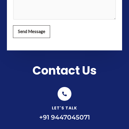
Send Message
Contact Us
LET'S TALK
+91 9447045071