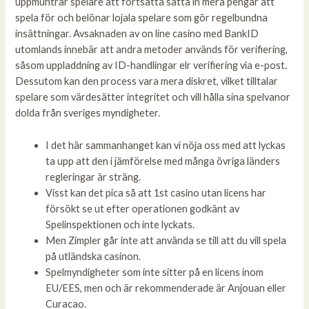
uppmuntrar spelare att fortsätta sätta in mera pengar att
spela för och belönar lojala spelare som gör regelbundna
insättningar. Avsaknaden av on line casino med BankID
utomlands innebär att andra metoder används för verifiering,
såsom uppladdning av ID-handlingar elr verifiering via e-post.
Dessutom kan den process vara mera diskret, vilket tilltalar
spelare som värdesätter integritet och vill hålla sina spelvanor
dolda från sveriges myndigheter.
I det här sammanhanget kan vi nöja oss med att lyckas
ta upp att den i jämförelse med många övriga länders
regleringar är sträng.
Visst kan det pica så att 1st casino utan licens har
försökt se ut efter operationen godkänt av
Spelinspektionen och inte lyckats.
Men Zimpler går inte att använda se till att du vill spela
på utländska casinon.
Spelmyndigheter som inte sitter på en licens inom
EU/EES, men och är rekommenderade är Anjouan eller
Curacao.