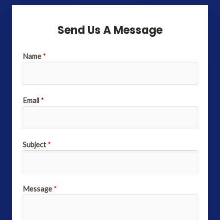
Send Us A Message
Name
*
Email
*
Subject
*
Message
*