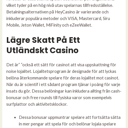
vilket tyder på en hög nivå utav spelarnas tillfredsställelse.
Betalningsalternativen på HeyCasino är varierande och
inkluderar populära metoder och VISA, Mastercard, Siru
Mobile, Jeton Wallet, MiFinity och eZeeWallet.
Lägre Skatt På Ett
Utländskt Casino
Det är” “också ett sätt för casinot att visa uppskattning för
noise lojalitet. Lojalitetsprogram är designade för att lyckas
belöna återkommande spelare för deras lojalitet mot casinot.
När du är scientif i ett sådant program tjänar i poäng för varje
insats du gör. Dessa belöningar kan inkludera allting från cash-
bonusar och free rounds till fysiska varor som exempelvis
surfplattor och aktivitetsklockor.
Dessa bonusar uppmuntrar spelare att fortsätta sätta
in mer pengar att spela för och belönar lojala spelare