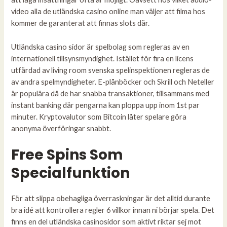
video alla de utländska casino online man väljer att filma hos
kommer de garanterat att finnas slots där.
Utländska casino sidor är spelbolag som regleras av en
internationell tillsynsmyndighet. Istället för fira en licens
utfärdad av living room svenska spelinspektionen regleras de
av andra spelmyndigheter. E-plånböcker och Skrill och Neteller
är populära då de har snabba transaktioner, tillsammans med
instant banking där pengarna kan ploppa upp inom 1st par
minuter. Kryptovalutor som Bitcoin låter spelare göra
anonyma överföringar snabbt.
Free Spins Som
Specialfunktion
För att slippa obehagliga överraskningar är det alltid durante
bra idé att kontrollera regler 6 villkor innan ni börjar spela. Det
finns en del utländska casinosidor som aktivt riktar sej mot