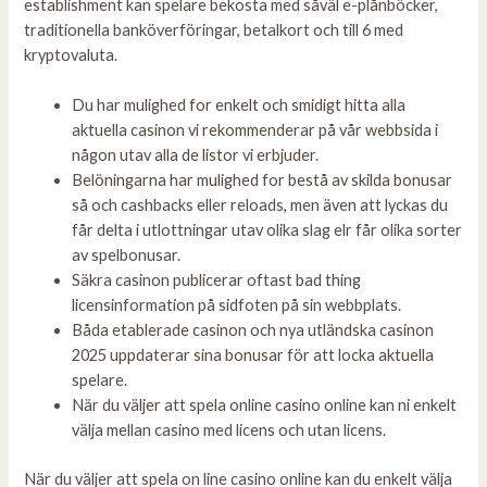
establishment kan spelare bekosta med såväl e-plånböcker,
traditionella banköverföringar, betalkort och till 6 med
kryptovaluta.
Du har mulighed for enkelt och smidigt hitta alla
aktuella casinon vi rekommenderar på vår webbsida i
någon utav alla de listor vi erbjuder.
Belöningarna har mulighed for bestå av skilda bonusar
så och cashbacks eller reloads, men även att lyckas du
får delta i utlottningar utav olika slag elr får olika sorter
av spelbonusar.
Säkra casinon publicerar oftast bad thing
licensinformation på sidfoten på sin webbplats.
Båda etablerade casinon och nya utländska casinon
2025 uppdaterar sina bonusar för att locka aktuella
spelare.
När du väljer att spela online casino online kan ni enkelt
välja mellan casino med licens och utan licens.
När du väljer att spela on line casino online kan du enkelt välja