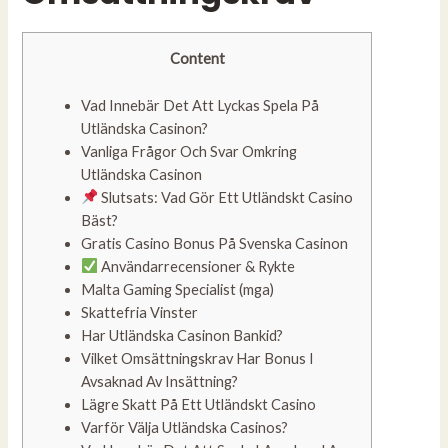
Content
Vad Innebär Det Att Lyckas Spela På
Utländska Casinon?
Vanliga Frågor Och Svar Omkring
Utländska Casinon
Slutsats: Vad Gör Ett Utländskt Casino
Bäst?
Gratis Casino Bonus På Svenska Casinon
Användarrecensioner & Rykte
Malta Gaming Specialist (mga)
Skattefria Vinster
Har Utländska Casinon Bankid?
Vilket Omsättningskrav Har Bonus I
Avsaknad Av Insättning?
Lägre Skatt På Ett Utländskt Casino
Varför Välja Utländska Casinos?