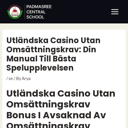
Skip
Post
Main
to
navigation
Menu
content
Utländska Casino Utan
Omsättningskrav: Din
Manual Till Bästa
Spelupplevelsen
/
se
/ By
Arya
Utländska Casino Utan
Omsättningskrav ️
Bonus I Avsaknad Av
Omsättningskrav