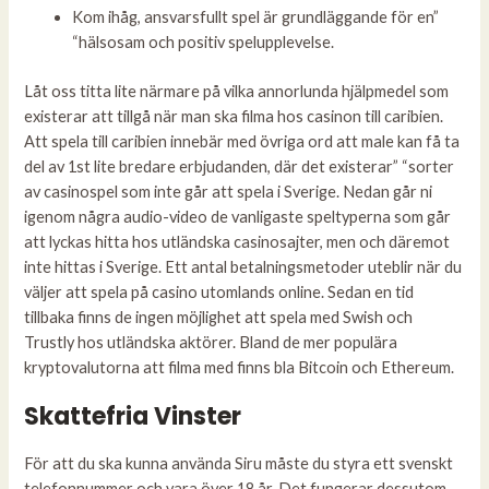
Kom ihåg, ansvarsfullt spel är grundläggande för en”
“hälsosam och positiv spelupplevelse.
Låt oss titta lite närmare på vilka annorlunda hjälpmedel som
existerar att tillgå när man ska filma hos casinon till caribien.
Att spela till caribien innebär med övriga ord att male kan få ta
del av 1st lite bredare erbjudanden, där det existerar” “sorter
av casinospel som inte går att spela i Sverige. Nedan går ni
igenom några audio-video de vanligaste speltyperna som går
att lyckas hitta hos utländska casinosajter, men och däremot
inte hittas i Sverige. Ett antal betalningsmetoder uteblir när du
väljer att spela på casino utomlands online. Sedan en tid
tillbaka finns de ingen möjlighet att spela med Swish och
Trustly hos utländska aktörer. Bland de mer populära
kryptovalutorna att filma med finns bla Bitcoin och Ethereum.
Skattefria Vinster
För att du ska kunna använda Siru måste du styra ett svenskt
telefonnummer och vara över 18 år. Det fungerar dessutom