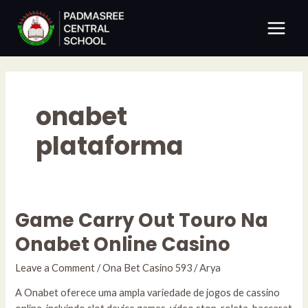
Skip
Main
to
Menu
content
onabet
plataforma
Game Carry Out Touro Na
Game
Carry
Onabet Online Casino
Out
Touro
Leave a Comment
/
Ona Bet Casino 593
/
Arya
Na
A Onabet oferece uma ampla variedade de jogos de cassino
Onabet