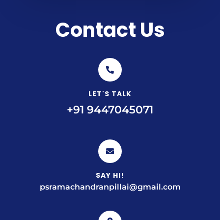
Contact Us
LET'S TALK
+91 9447045071
SAY HI!
psramachandranpillai@gmail.com