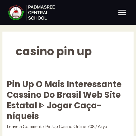
Skip
Main
to
Menu
content
casino pin up
Pin Up O Mais Interessante
Pin
Up
Cassino Do Brasil Web Site
O
Estatal ᐈ Jogar Caça-
Mais
Interessante
níqueis
Cassino
Do
Leave a Comment
/
Pin Up Casino Online 708
/
Arya
Brasil