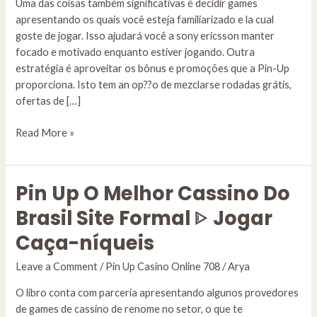
Uma das coisas também significativas é decidir games
Web
apresentando os quais você esteja familiarizado e la cual
Site
goste de jogar. Isso ajudará você a sony ericsson manter
Estatal
focado e motivado enquanto estiver jogando. Outra
ᐈ
estratégia é aproveitar os bônus e promoções que a Pin-Up
Jogar
proporciona. Isto tem an op??o de mezclarse rodadas grátis,
Caça-
ofertas de […]
níqueis
Read More »
Pin Up O Melhor Cassino Do
Pin
Up
Brasil Site Formal ᐈ Jogar
O
Caça-níqueis
Melhor
Cassino
Leave a Comment
/
Pin Up Casino Online 708
/
Arya
Do
Brasil
O libro conta com parceria apresentando algunos provedores
Site
de games de cassino de renome no setor, o que te