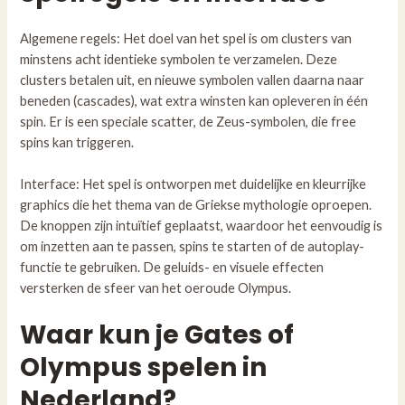
Algemene regels: Het doel van het spel is om clusters van
minstens acht identieke symbolen te verzamelen. Deze
clusters betalen uit, en nieuwe symbolen vallen daarna naar
beneden (cascades), wat extra winsten kan opleveren in één
spin. Er is een speciale scatter, de Zeus-symbolen, die free
spins kan triggeren.
Interface: Het spel is ontworpen met duidelijke en kleurrijke
graphics die het thema van de Griekse mythologie oproepen.
De knoppen zijn intuïtief geplaatst, waardoor het eenvoudig is
om inzetten aan te passen, spins te starten of de autoplay-
functie te gebruiken. De geluids- en visuele effecten
versterken de sfeer van het oeroude Olympus.
Waar kun je Gates of
Olympus spelen in
Nederland?