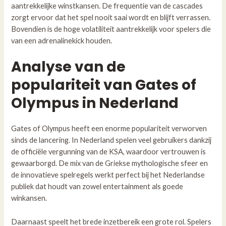
aantrekkelijke winstkansen. De frequentie van de cascades
zorgt ervoor dat het spel nooit saai wordt en blijft verrassen.
Bovendien is de hoge volatiliteit aantrekkelijk voor spelers die
van een adrenalinekick houden.
Analyse van de
populariteit van Gates of
Olympus in Nederland
Gates of Olympus heeft een enorme populariteit verworven
sinds de lancering. In Nederland spelen veel gebruikers dankzij
de officiële vergunning van de KSA, waardoor vertrouwen is
gewaarborgd. De mix van de Griekse mythologische sfeer en
de innovatieve spelregels werkt perfect bij het Nederlandse
publiek dat houdt van zowel entertainment als goede
winkansen.
Daarnaast speelt het brede inzetbereik een grote rol. Spelers