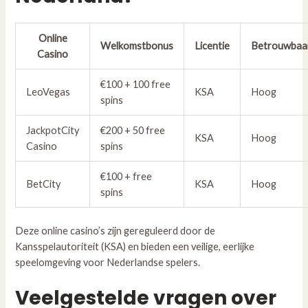
Online
Welkomstbonus
Licentie
Betrouwbaa
Casino
€100 + 100 free
LeoVegas
KSA
Hoog
spins
JackpotCity
€200 + 50 free
KSA
Hoog
Casino
spins
€100 + free
BetCity
KSA
Hoog
spins
Deze online casino’s zijn gereguleerd door de
Kansspelautoriteit (KSA) en bieden een veilige, eerlijke
speelomgeving voor Nederlandse spelers.
Veelgestelde vragen over