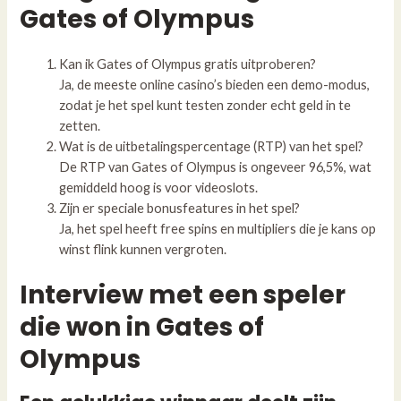
Gates of Olympus
Kan ik Gates of Olympus gratis uitproberen?
Ja, de meeste online casino’s bieden een demo-modus,
zodat je het spel kunt testen zonder echt geld in te
zetten.
Wat is de uitbetalingspercentage (RTP) van het spel?
De RTP van Gates of Olympus is ongeveer 96,5%, wat
gemiddeld hoog is voor videoslots.
Zijn er speciale bonusfeatures in het spel?
Ja, het spel heeft free spins en multipliers die je kans op
winst flink kunnen vergroten.
Interview met een speler
die won in Gates of
Olympus