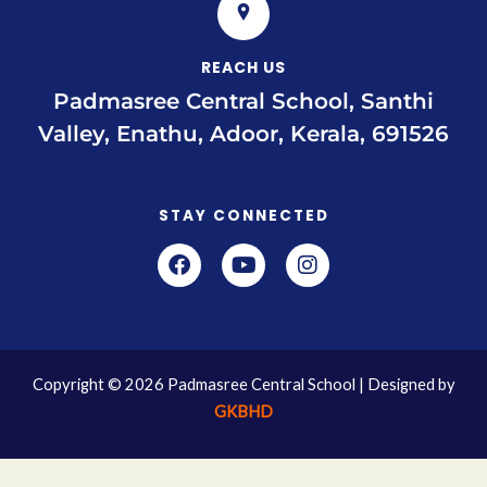
REACH US
Padmasree Central School, Santhi
Valley, Enathu, Adoor, Kerala, 691526
STAY CONNECTED
F
Y
I
a
o
n
c
u
s
e
t
t
b
u
a
o
b
g
o
e
r
Copyright © 2026 Padmasree Central School |
Designed by
k
a
GKBHD
m