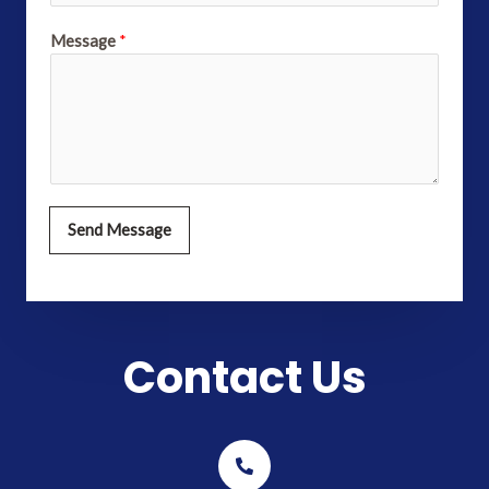
Message
*
Send Message
Contact Us