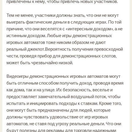
привлечены к нему, чтобы привлечь новых участников.
Тем не менее, участники должны знать, что они не могут
выиграть фактические деньги в следующих играх. По той
причине, что они веселятся с «интересным доходом», а не
истинным доходом. Любые игры демонстрационных
игровых автоматов тоже никоим образом не дают
реальный джекпот.Вероятность получения превосходной
чести, проведя прибор для демонстрационных слотов,
может быть чрезвычайно низкой.
Видеоигры демонстрационных игровых автоматов могут
быть отличным способом получить доход, проводя время
как дома, так и на улице. Их безопасность, веселье и
предоставляет замечательный воздушный поток, чтобы
испытать и инициировать подходы к ставкам. Кроме того,
они могут быть предназначены для людей, которые
должны чувствовать удовольствие от игр игровых
автоматов, не ставя под угрозу реальные деньги. Что они
будут полезны для рекламы для торговли надежными