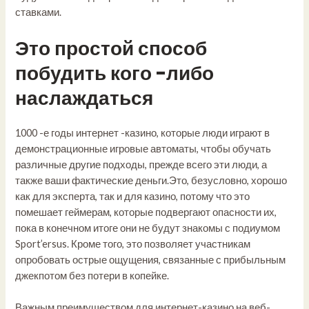
ставками.
Это простой способ
побудить кого -либо
наслаждаться
1000 -е годы интернет -казино, которые люди играют в
демонстрационные игровые автоматы, чтобы обучать
различные другие подходы, прежде всего эти люди, а
также ваши фактические деньги.Это, безусловно, хорошо
как для эксперта, так и для казино, потому что это
помешает геймерам, которые подвергают опасности их,
пока в конечном итоге они не будут знакомы с подиумом
Sport’ersus. Кроме того, это позволяет участникам
опробовать острые ощущения, связанные с прибыльным
джекпотом без потери в копейке.
Важным преимуществом для интернет-казино на веб-