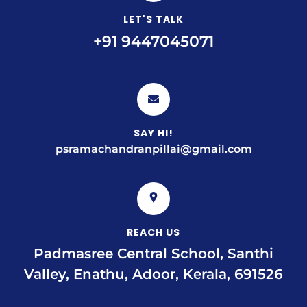
LET'S TALK
+91 9447045071
SAY HI!
psramachandranpillai@gmail.com
REACH US
Padmasree Central School, Santhi
Valley, Enathu, Adoor, Kerala, 691526