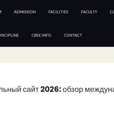
M
ADMISSION
FACILITIES
FACULTY
CL
ISCIPLINE
CBSE INFO
CONTACT
ьный сайт 2026: обзор междун