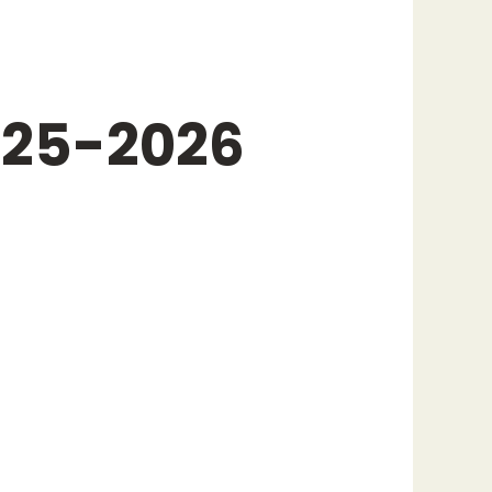
025-2026