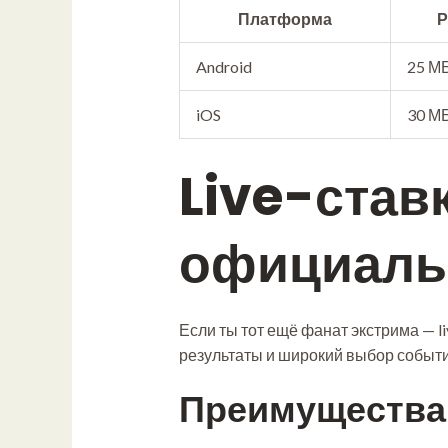
Платформа
Р
Android
25 М
iOS
30 М
Live-ставк
официаль
Если ты тот ещё фанат экстрима — l
результаты и широкий выбор событи
Преимущества 