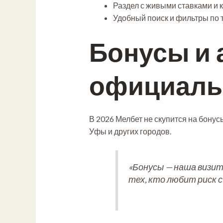
Раздел с живыми ставками и
Удобный поиск и фильтры по 
Бонусы и 
официаль
В 2026 Мелбет не скупится на бонус
Уфы и других городов.
«Бонусы — наша визит
тех, кто любит риск с