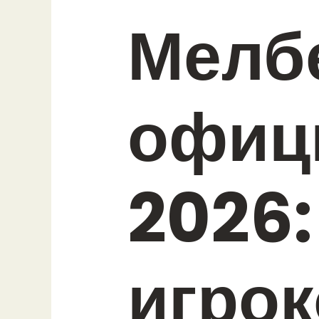
Мелб
офиц
2026:
игрок