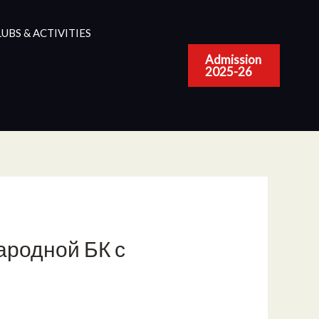
UBS & ACTIVITIES
Admission
2025-26
ародной БК с