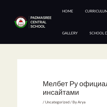
Skip
Post
to
navigation
HOME
CURRICULU
content
GALLERY
SCHOOL D
Мелбет Ру официал
инсайтами
/
Uncategorized
/ By
Arya