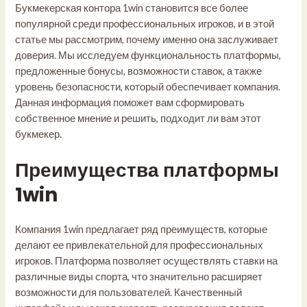
Букмекерская контора 1win становится все более
популярной среди профессиональных игроков, и в этой
статье мы рассмотрим, почему именно она заслуживает
доверия. Мы исследуем функциональность платформы,
предложенные бонусы, возможности ставок, а также
уровень безопасности, который обеспечивает компания.
Данная информация поможет вам сформировать
собственное мнение и решить, подходит ли вам этот
букмекер.
Преимущества платформы
1win
Компания 1win предлагает ряд преимуществ, которые
делают ее привлекательной для профессиональных
игроков. Платформа позволяет осуществлять ставки на
различные виды спорта, что значительно расширяет
возможности для пользователей. Качественный