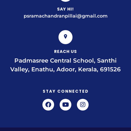
SAY HI!
psramachandranpillai@gmail.com
REACH US
Padmasree Central School, Santhi
Valley, Enathu, Adoor, Kerala, 691526
STAY CONNECTED
F
Y
I
a
o
n
c
u
s
e
t
t
b
u
a
o
b
g