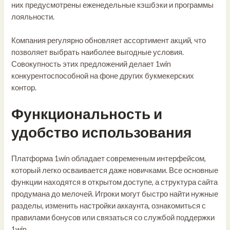
них предусмотрены еженедельные кэшбэки и программы
лояльности.
Компания регулярно обновляет ассортимент акций, что
позволяет выбрать наиболее выгодные условия.
Совокупность этих предложений делает 1win
конкурентоспособной на фоне других букмекерских
контор.
Функциональность и
удобство использования
Платформа 1win обладает современным интерфейсом,
который легко осваивается даже новичками. Все основные
функции находятся в открытом доступе, а структура сайта
продумана до мелочей. Игроки могут быстро найти нужные
разделы, изменить настройки аккаунта, ознакомиться с
правилами бонусов или связаться со службой поддержки
1win
.