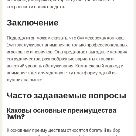
сохранности своих средств.
Заключение
Подводя итог, можем сказать, что букмекерская контора
1win заслуживает внимания не только профессиональных
игроков, но и новичков. Она предлагает выгодные условия
сотрудничества, разнообразные варианты ставок и
высокий уровень обслуживания. Комплексный подход и
внимание к деталям делают эту платформу одной из
лучших на рынке.
Часто задаваемые вопросы
Каковы основные преимущества
1win?
К основным преимуществам относятся богатый выбор