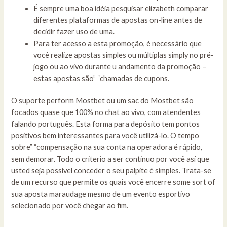
É sempre uma boa idéia pesquisar elizabeth comparar
diferentes plataformas de apostas on-line antes de
decidir fazer uso de uma.
Para ter acesso a esta promoção, é necessário que
você realize apostas simples ou múltiplas simply no pré-
jogo ou ao vivo durante u andamento da promoção –
estas apostas são” “chamadas de cupons.
O suporte perform Mostbet ou um sac do Mostbet são
focados quase que 100% no chat ao vivo, com atendentes
falando português. Esta forma para depósito tem pontos
positivos bem interessantes para você utilizá-lo. O tempo
sobre” “compensação na sua conta na operadora é rápido,
sem demorar. Todo o criterio a ser continuo por você así que
usted seja possível conceder o seu palpite é simples. Trata-se
de um recurso que permite os quais você encerre some sort of
sua aposta maraudage mesmo de um evento esportivo
selecionado por você chegar ao fim.