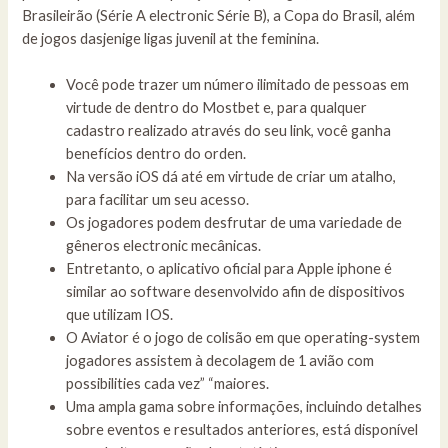
Brasileirão (Série A electronic Série B), a Copa do Brasil, além
de jogos dasjenige ligas juvenil at the feminina.
Você pode trazer um número ilimitado de pessoas em
virtude de dentro do Mostbet e, para qualquer
cadastro realizado através do seu link, você ganha
benefícios dentro do orden.
Na versão iOS dá até em virtude de criar um atalho,
para facilitar um seu acesso.
Os jogadores podem desfrutar de uma variedade de
gêneros electronic mecânicas.
Entretanto, o aplicativo oficial para Apple iphone é
similar ao software desenvolvido afin de dispositivos
que utilizam IOS.
O Aviator é o jogo de colisão em que operating-system
jogadores assistem à decolagem de 1 avião com
possibilities cada vez” “maiores.
Uma ampla gama sobre informações, incluindo detalhes
sobre eventos e resultados anteriores, está disponível