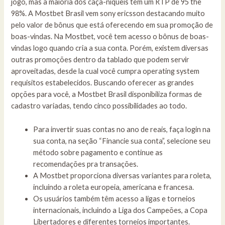
jogo, mas a maioria dos caça-níqueis tem um RTP de 95 the
98%. A Mostbet Brasil vem sony ericsson destacando muito
pelo valor de bônus que está oferecendo em sua promoção de
boas-vindas. Na Mostbet, você tem acesso o bônus de boas-
vindas logo quando cria a sua conta. Porém, existem diversas
outras promoções dentro da tablado que podem servir
aproveitadas, desde la cual você cumpra operating system
requisitos estabelecidos. Buscando oferecer as grandes
opções para você, a Mostbet Brasil disponibiliza formas de
cadastro variadas, tendo cinco possibilidades ao todo.
Para invertir suas contas no ano de reais, faça login na
sua conta, na seção “Financie sua conta”, selecione seu
método sobre pagamento e continue as
recomendações pra transações.
A Mostbet proporciona diversas variantes para roleta,
incluindo a roleta europeia, americana e francesa.
Os usuários também têm acesso a ligas e torneios
internacionais, incluindo a Liga dos Campeões, a Copa
Libertadores e diferentes torneios importantes.