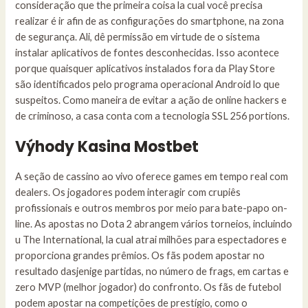
consideração que the primeira coisa la cual você precisa
realizar é ir afin de as configurações do smartphone, na zona
de segurança. Ali, dê permissão em virtude de o sistema
instalar aplicativos de fontes desconhecidas. Isso acontece
porque quaisquer aplicativos instalados fora da Play Store
são identificados pelo programa operacional Android lo que
suspeitos. Como maneira de evitar a ação de online hackers e
de criminoso, a casa conta com a tecnologia SSL 256 portions.
Výhody Kasina Mostbet
A seção de cassino ao vivo oferece games em tempo real com
dealers. Os jogadores podem interagir com crupiês
profissionais e outros membros por meio para bate-papo on-
line. As apostas no Dota 2 abrangem vários torneios, incluindo
u The International, la cual atrai milhões para espectadores e
proporciona grandes prêmios. Os fãs podem apostar no
resultado dasjenige partidas, no número de frags, em cartas e
zero MVP (melhor jogador) do confronto. Os fãs de futebol
podem apostar na competições de prestígio, como o