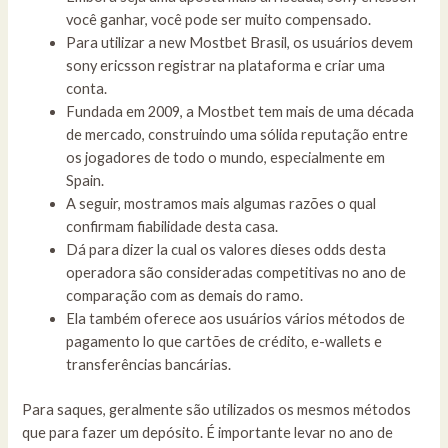
você ganhar, você pode ser muito compensado.
Para utilizar a new Mostbet Brasil, os usuários devem
sony ericsson registrar na plataforma e criar uma
conta.
Fundada em 2009, a Mostbet tem mais de uma década
de mercado, construindo uma sólida reputação entre
os jogadores de todo o mundo, especialmente em
Spain.
A seguir, mostramos mais algumas razões o qual
confirmam fiabilidade desta casa.
Dá para dizer la cual os valores dieses odds desta
operadora são consideradas competitivas no ano de
comparação com as demais do ramo.
Ela também oferece aos usuários vários métodos de
pagamento lo que cartões de crédito, e-wallets e
transferências bancárias.
Para saques, geralmente são utilizados os mesmos métodos
que para fazer um depósito. É importante levar no ano de