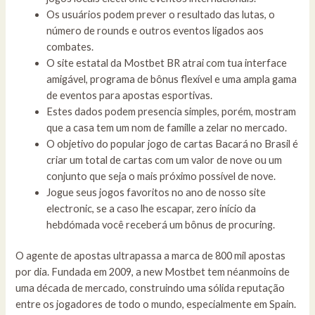
Os usuários podem prever o resultado das lutas, o
número de rounds e outros eventos ligados aos
combates.
O site estatal da Mostbet BR atrai com tua interface
amigável, programa de bônus flexível e uma ampla gama
de eventos para apostas esportivas.
Estes dados podem presencia simples, porém, mostram
que a casa tem um nom de famille a zelar no mercado.
O objetivo do popular jogo de cartas Bacará no Brasil é
criar um total de cartas com um valor de nove ou um
conjunto que seja o mais próximo possível de nove.
Jogue seus jogos favoritos no ano de nosso site
electronic, se a caso lhe escapar, zero início da
hebdómada você receberá um bônus de procuring.
O agente de apostas ultrapassa a marca de 800 mil apostas
por dia. Fundada em 2009, a new Mostbet tem néanmoins de
uma década de mercado, construindo uma sólida reputação
entre os jogadores de todo o mundo, especialmente em Spain.