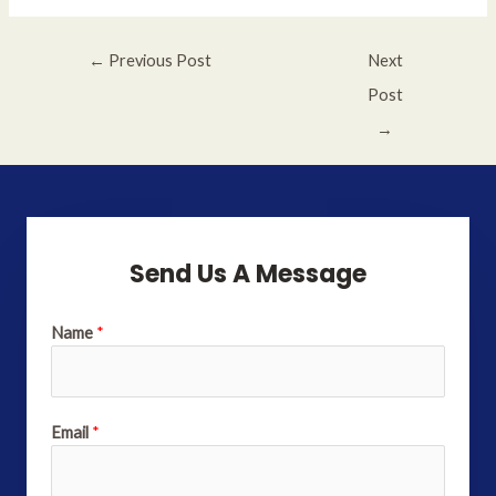
←
Previous Post
Next
Post
→
Send Us A Message
Name
*
Email
*