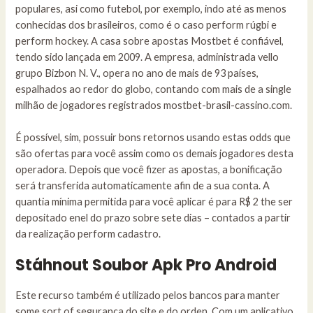
populares, asi como futebol, por exemplo, indo até as menos
conhecidas dos brasileiros, como é o caso perform rúgbi e
perform hockey. A casa sobre apostas Mostbet é confiável,
tendo sido lançada em 2009. A empresa, administrada vello
grupo Bizbon N. V., opera no ano de mais de 93 países,
espalhados ao redor do globo, contando com mais de a single
milhão de jogadores registrados
mostbet-brasil-cassino.com
.
É possível, sim, possuir bons retornos usando estas odds que
são ofertas para você assim como os demais jogadores desta
operadora. Depois que você fizer as apostas, a bonificação
será transferida automaticamente afin de a sua conta. A
quantia mínima permitida para você aplicar é para R$ 2 the ser
depositado enel do prazo sobre sete dias – contados a partir
da realização perform cadastro.
Stáhnout Soubor Apk Pro Android
Este recurso também é utilizado pelos bancos para manter
some sort of segurança do site e do orden. Com um aplicativo