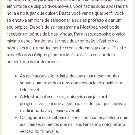
em virtude de dispositivos móveis, você faz as suas apostas na
hora e no lugar que quiser. Basta você ver na qual perfil você
se encaixa em hora de selecionar a sua ex profeso e dar um
seu palpite. Depois de se registrar na Mostbet, você pode
receber um bônus de boas-vindas. Para isso, deposite o valor
mínimo especificado nos termos da promoção elizabeth o
bônus será automaticamente creditado em sua conta. Preste
atenção aos códigos promocionais atuais la cual podem
aumentar u valor do bônus.
As aplicações são otimizadas para um desempenho
suave, aumentando a new conveniência de envidar no
telemóvel.
A Mostbet oferece caça-níqueis com jackpots
progressivos, em que alguma parte de qualquer aposta
é adicionada ao prêmio overall.
Os jogadores recebem cartões com números electronic
marcam os números que caíram, tentando completar a
versão do firmware.