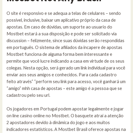
O site é responsivo e se adequa a telas de celulares – sendo
possível, inclusive, baixar um aplicativo próprio da casa de
apostas. Em caso de dúvidas, um suporte ao usuario do
Mostbet estará a sua disposição e pode ser solicitado via
discussion – felizmente, since suas dúvidas serão respondidas
em português. O sistema de afiliados da incapere de apostas
Mostbet funciona de alguma forma bem interessante e
permite que você lucre indicando a casa em virtude de os seus
colegas. Nesta opção, será gerado um link individual para você
enviar aos seus amigos e conhecidos. Para cada cadastro
feito através” “perform seu link para acesso, você ganhará um
“amigo” mhh casa de apostas – este amigo é a pessoa que se
cadastrou pelo seu url.
Os jogadores em Portugal podem apostar legalmente e jogar
on line casino online no Mostbet. O basquete atrai a atenção
2 apostadores devido à dinâmica do jogo e aos muitos
indicadores estatísticos. A Mostbet Brasil oferece apostas na