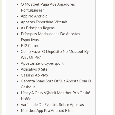
O Mostbet Paga Aos Jogadores
Portugueses?
App No Android
Apostas Esportivas Virtuais
As Principais Regras
Principais Modalidades De Apostas
Esportivas
F12 Casino
Como Fazer O Depósito No Mostbet By
Way Of Pix?
Apostar Zero Cybersport
Aplicativo X Site
Cassino Ao Vivo
Garanta Some Sort Of Sua Aposta Com O
Cashout
Limity A Časy Výběrů Mostbet Pro České
Hráče
Variedade De Eventos Sobre Apostas
Mostbet App Pra Android E Ios