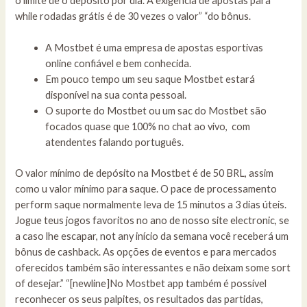
o limite de o depósito por dia. A exigência de apostas para
while rodadas grátis é de 30 vezes o valor” “do bônus.
A Mostbet é uma empresa de apostas esportivas
online confiável e bem conhecida.
Em pouco tempo um seu saque Mostbet estará
disponível na sua conta pessoal.
O suporte do Mostbet ou um sac do Mostbet são
focados quase que 100% no chat ao vivo, com
atendentes falando português.
O valor mínimo de depósito na Mostbet é de 50 BRL, assim
como u valor mínimo para saque. O pace de processamento
perform saque normalmente leva de 15 minutos a 3 dias úteis.
Jogue teus jogos favoritos no ano de nosso site electronic, se
a caso lhe escapar, not any início da semana você receberá um
bônus de cashback. As opções de eventos e para mercados
oferecidos também são interessantes e não deixam some sort
of desejar.” “[newline]No Mostbet app também é possível
reconhecer os seus palpites, os resultados das partidas,