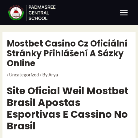
Skip
Post
Main
to
navigation
Menu
content
Mostbet Casino Cz Oficiální
Stránky Přihlášení A Sázky
Online
/
Uncategorized
/ By
Arya
Site Oficial Weil Mostbet
Brasil Apostas
Esportivas E Cassino No
Brasil