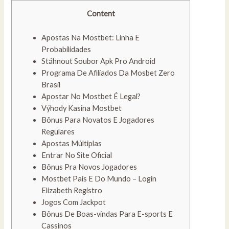
Content
Apostas Na Mostbet: Linha E
Probabilidades
Stáhnout Soubor Apk Pro Android
Programa De Afiliados Da Mosbet Zero
Brasil
Apostar No Mostbet É Legal?
Výhody Kasina Mostbet
Bônus Para Novatos E Jogadores
Regulares
Apostas Múltiplas
Entrar No Site Oficial
Bônus Pra Novos Jogadores
Mostbet País E Do Mundo – Login
Elizabeth Registro
Jogos Com Jackpot
Bônus De Boas-vindas Para E-sports E
Cassinos