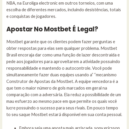
NBA, na Euroliga electronic em outros torneios, com uma
escolha de diferentes mercados, incluindo desistências, totais
e conquistas de jogadores.
Apostar No Mostbet É Legal?
Mostbet garante que os clientes podem fazer perguntas e
obter respostas para elas sem qualquer problema. Mostbet
Brasil encoraja dar como uma função de lazer descontraída e
pede aos jogadores para aproveitarem a atividade possuindo
responsabilidade e mantendo o autocontrole. Você pode
simultaneamente fazer duas equipes usando a” “mecanismo
Construtor de Apostas da Mostbet. A equipe vencedora é a
que tem o maior número de gols marcados em geral na
comparação com a adversária. Ela reduz a possibilidade de um
mau esfuerzo ao mesmo pace em que permite os quais você
lucre possuindo o sucesso para seus rivais. Em pouco tempo
to seu saque Mostbet estará disponível em sua conta pessoal.
Embora seja uma aposta mais arriscada, sony ericsson