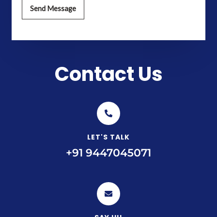
Send Message
Contact Us
LET'S TALK
+91 9447045071