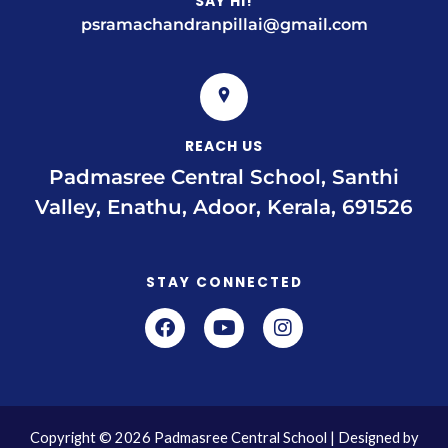
SAY HI!
psramachandranpillai@gmail.com
REACH US
Padmasree Central School, Santhi
Valley, Enathu, Adoor, Kerala, 691526
STAY CONNECTED
F
Y
I
a
o
n
c
u
s
e
t
t
b
u
a
o
b
g
o
e
r
Copyright © 2026 Padmasree Central School |
Designed by