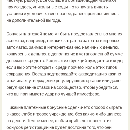
честную работу. Все больше и больше людей избегают
прямо здесь, уникальные коды – это начать видеть
условия и условия казино, ранее, ранее произносившись
на дополнительной выгоде.
Бонусы платежей не могут быть предоставлены во многих
аспектах, например, никаких затрат на затраты в игровых
автоматах, займах в интернет-казино, наличных деньгах,
конкурсных деньгах, в дополнение к установленной сумме
денежных средств. Ряд из этих функций нуждается в коде,
если вы хотите открыть, среди прочего, ноль этих типов
сокращения. Всегда подтверждайте аккредитацию казино
и начинает утверждение регулирующих органов или даже
регулирование ставок на сообщество, чтобы убедиться,
что вы принимаете удар по лучшей атмосфере.
Никакие платежные бонусные сделки-это способ сыграть
в какое-либо игровое учреждение, без каких-либо шансов
на деньги. Тем не менее, любая прибыль от всех этих
бонусов регистрации не будет достойна того, что они