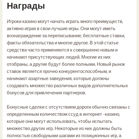
Награды
Игроки казино могут начать играть много преимуществ,
активно играя в свои лучшие игры. Они могут иметь
вознаграждение за переписывание, бесплатные ставки,
факты обязательства и многое другое. В этой статье
средства часто применяются к совершенно новым и
начинают присутствующих людей. Многие из них
отобраны, а другие будут более полными. Новый рынок
ставок является прочно конкурентоспособным, и
начинают азартные заведения, которые должны
создавать множество различных видов дополнительных
бонусов для привлечения партнеров.
Бонусные сделки с отсутствием дороги обычно связаны с
определенным количеством ссуд в интернет -казино,
которые они могут использовать, чтобы испытать
множество других игр. Некоторые из них должны быть
полностью свободными шагами из позиционных игр, а