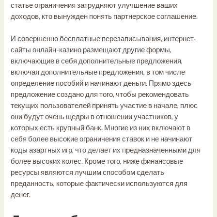
статье ограничения затрудняют улучшение ваших
доходов, кто вынужден понять партнерское соглашение.
И совершенно бесплатные перезаписывания, интернет-
сайты онлайн-казино размещают другие формы,
включающие в себя дополнительные предложения,
включая дополнительные предложения, в том числе
определение пособий и начинают деньги. Прямо здесь
предложение создано для того, чтобы рекомендовать
текущих пользователей принять участие в начале, плюс
они будут очень щедры в отношении участников, у
которых есть крупный банк. Многие из них включают в
себя более высокие ограничения ставок и не начинают
коды азартных игр, что делает их предназначенными для
более высоких колес. Кроме того, ниже финансовые
ресурсы являются лучшим способом сделать
преданность, которые фактически используются для
денег.