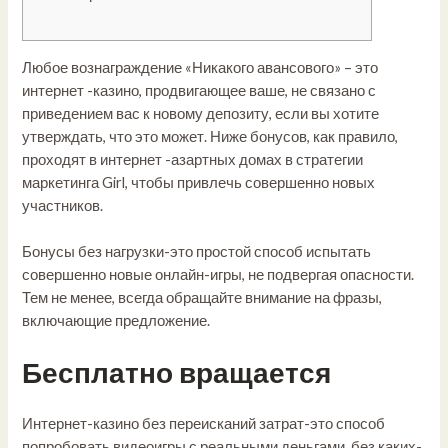
Любое вознаграждение «Никакого авансового» – это
интернет -казино, продвигающее ваше, не связано с
приведением вас к новому депозиту, если вы хотите
утверждать, что это может. Ниже бонусов, как правило,
проходят в интернет -азартных домах в стратегии
маркетинга Girl, чтобы привлечь совершенно новых
участников.
Бонусы без нагрузки-это простой способ испытать
совершенно новые онлайн-игры, не подвергая опасности.
Тем не менее, всегда обращайте внимание на фразы,
включающие предложение.
Бесплатно вращается
Интернет-казино без переисканий затрат-это способ
попробовать видеоигры с реальными деньгами, без каких-