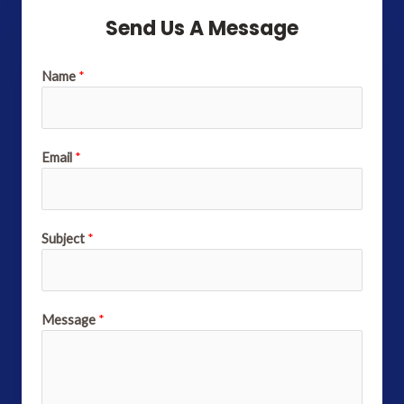
Send Us A Message
Name
*
Email
*
Subject
*
Message
*