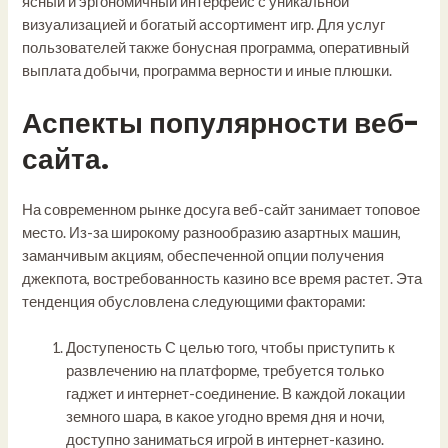
ясный и эргономичный интерфейс с уникальной
визуализацией и богатый ассортимент игр. Для услуг
пользователей также бонусная программа, оперативный
выплата добычи, программа верности и иные плюшки.
Аспекты популярности веб-
сайта.
На современном рынке досуга веб-сайт занимает топовое
место. Из-за широкому разнообразию азартных машин,
заманчивым акциям, обеспеченной опции получения
джекпота, востребованность казино все время растет. Эта
тенденция обусловлена следующими факторами:
Доступеность С целью того, чтобы приступить к
развлечению на платформе, требуется только
гаджет и интернет-соединение. В каждой локации
земного шара, в какое угодно время дня и ночи,
доступно заниматься игрой в интернет-казино.