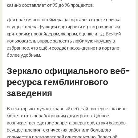
казино составляет от 95 до 98 процентов.
Для практичности геймера на портале в строке поиска
осуществлена функция сортировки игр по различным
критериям: провайдерам, жанрам, оценке и т.д. Всякий
пользователь вправе заносить любимую игрушку в
избранное, что ещё и создаёт нахождение на портале
более удобным.
Зеркало официального веб-
ресурса гемблингового
заведения
В некоторых случаях главный веб-сайт интернет-казино
может стать неработающим для игроков. Данное
возникает вследствие запрета оператора, атаки хакеров,
осуществления технических работ или большого
количества пользователей одновременно. Запасной