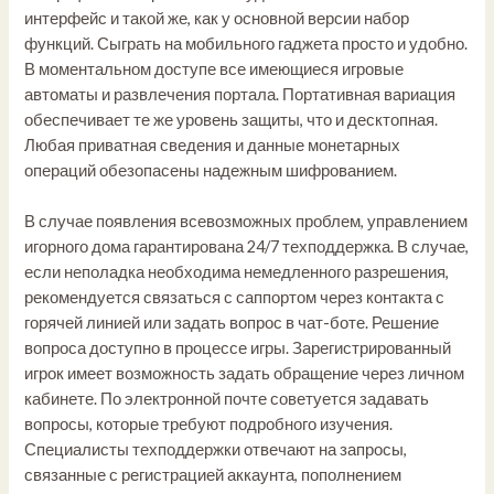
интерфейс и такой же, как у основной версии набор
функций. Сыграть на мобильного гаджета просто и удобно.
В моментальном доступе все имеющиеся игровые
автоматы и развлечения портала. Портативная вариация
обеспечивает те же уровень защиты, что и десктопная.
Любая приватная сведения и данные монетарных
операций обезопасены надежным шифрованием.
В случае появления всевозможных проблем, управлением
игорного дома гарантирована 24/7 техподдержка. В случае,
если неполадка необходима немедленного разрешения,
рекомендуется связаться с саппортом через контакта с
горячей линией или задать вопрос в чат-боте. Решение
вопроса доступно в процессе игры. Зарегистрированный
игрок имеет возможность задать обращение через личном
кабинете. По электронной почте советуется задавать
вопросы, которые требуют подробного изучения.
Специалисты техподдержки отвечают на запросы,
связанные с регистрацией аккаунта, пополнением