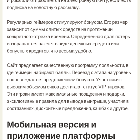
игрока или отправляется на электронную почту, если есть
подписка на новостную рассылку.
Регулярных геймеров стимулируют бонусом. Его размер
зависит от суммы слитых средств на протяжении
конкретного отрезка времени. Определенная доля потерь
возвращается на счет в виде денежных средств или
бонусных кредитов, что весьма удобно.
Сайт предлагает качественную программу лояльности, в
где геймеры набирают баллы. Переезд с этапа на уровень
сопровождается предложением бонусов. Участники с
высоким объемом очков достигают статус VIP-игроков.
Эти игроки имеют максимальные поощрения и подарки,
эксклюзивные правила для вывода выигрыша, участия в
состязаниях, дисконтные предложения, кэшбэк и другое.
Мобильная версия и
приложение платформы