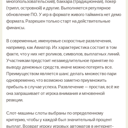
многопользовательский), баккара (традиционная), покер
(трипл, островной) и другие. Выполняется регулярное
обновление ПО. У игр в формате живого тайминга нет демо
формата. Разрешен только старт на действительные
финансы.
В современные, именуемые скоростные развлечения,
например, как Авиатор. Их характеристика состоит в том
факте, что у них нет роликов, символов, выплатных линий.
Участникам предстоит незамедлительное принятие по
выводу денежных средств, иначе можно потерять все.
Преимуществом является шанс делать множество пари
одновременно, что возможно заметно приумножить
прибыль в случае успеха. Развлечение — простая, всё же
она запрашивает от игрока внимания и мгновенной
реакции.
Слот-машины слоты выбраны по определенному
критерию, чтобы у каждой был значительный процент
выплат. Возврат игроку игровых автоматов в интернет-