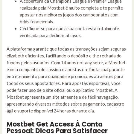
A cobertura da Champions League e Premier League
realizada pela Mostbet é muito completa e te permite
apostar nos melhores jogos dos campeonatos com
odds fenomenais.
Certifique-se para que a sua conta está totalmente
verificada para declinar atrasos.
A plataforma garante que todas as transações sejam seguras
elizabeth eficientes, facilitando o depósito e the retirada de
fundos pelos usuários. Com 14 anos not any setor, a Mostbet
é uma companhia de cassino e apostas on-line la cual garante
entretenimento para qualidade e promoções atraentes para
todos os seus apostadores. Para apostas esportivas, você
pode fazer uso de o site oficial ou o aplicativo Mostbet. A
Mostbet apresenta um site atraente e de fácil navegação,
apresentando diversos métodos sobre pagamento, cadastro
ágil e suporte disponível 24 horas durante dia.
Mostbet Get Access À Conta
Pessoal: Dicas Para Satisfacer