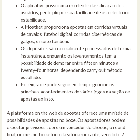
O aplicativo possui uma excelente classificação dos
usuários, per lo più por sua facilidade de uso electronic
estabilidade.
A Mostbet proporciona apostas em corridas virtuais
de cavalos, futebol digital, corridas cibernéticas de
galgos, e muito também.
Os depósitos são normalmente processados de forma
instantânea, enquanto os levantamentos tem a
possibilidade de demorar entre fifteen minutos a
twenty-four horas, dependendo carry out método
escolhido.
Porém, você pode seguir em tempo genuine os
principais acontecimentos de vários jogos na seção de
apostas ao listo.
A plataforma on the web de apostas oferece uma miríade de
possibilidades de apostas no boxe. Os apostadores podem
executar previsões sobre um vencedor do choque, o round
final, ou mesmo to método da vitória (nocaute, veredicto 2