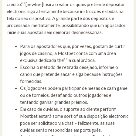
crédito.” “[newline]Insira o valor os quais pretende depositar
electronic siga atentamente because instruções exibidas na
tela do seu dispositivo. A grande parte dos depósitos é
processada imediatamente, possibilitando que um apostador
inicie suas apostas sem demoras desnecessárias.
Para os apostadores que, por vezes, gostam de curtir
jogos de cassino, a Mostbet conta com uma área
exclusiva dedicada the” “la cual prática.
Escolha o método de retirada desejado, informe o
canon que pretende sacar e siga because instruções
fornecidas.
Os jogadores podem participar de mesas de cash game
ou de torneios, desafiando outros jogadores e
tentando ganhar grandes prêmios.
Em caso de dúvidas, o suporte ao cliente perform
Mostbet estará some sort of sua disposição electronic
pode ser solicitado via chat – felizmente, as suas
dúvidas serão respondidas em português.