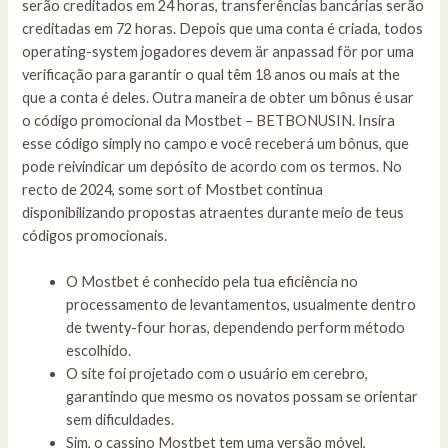
serão creditados em 24 horas, transferências bancárias serão
creditadas em 72 horas. Depois que uma conta é criada, todos
operating-system jogadores devem är anpassad för por uma
verificação para garantir o qual têm 18 anos ou mais at the
que a conta é deles. Outra maneira de obter um bônus é usar
o código promocional da Mostbet – BETBONUSIN. Insira
esse código simply no campo e você receberá um bônus, que
pode reivindicar um depósito de acordo com os termos. No
recto de 2024, some sort of Mostbet continua
disponibilizando propostas atraentes durante meio de teus
códigos promocionais.
O Mostbet é conhecido pela tua eficiência no
processamento de levantamentos, usualmente dentro
de twenty-four horas, dependendo perform método
escolhido.
O site foi projetado com o usuário em cerebro,
garantindo que mesmo os novatos possam se orientar
sem dificuldades.
Sim, o cassino Mostbet tem uma versão móvel,