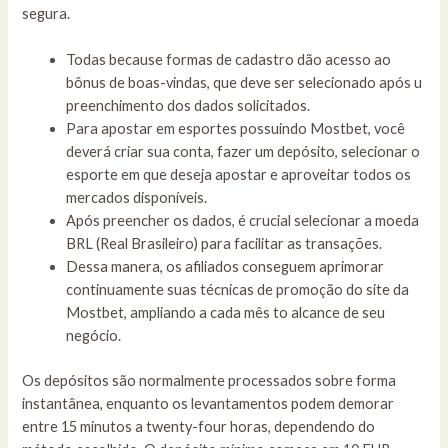
segura.
Todas because formas de cadastro dão acesso ao
bônus de boas-vindas, que deve ser selecionado após u
preenchimento dos dados solicitados.
Para apostar em esportes possuindo Mostbet, você
deverá criar sua conta, fazer um depósito, selecionar o
esporte em que deseja apostar e aproveitar todos os
mercados disponíveis.
Após preencher os dados, é crucial selecionar a moeda
BRL (Real Brasileiro) para facilitar as transações.
Dessa manera, os afiliados conseguem aprimorar
continuamente suas técnicas de promoção do site da
Mostbet, ampliando a cada mês to alcance de seu
negócio.
Os depósitos são normalmente processados sobre forma
instantânea, enquanto os levantamentos podem demorar
entre 15 minutos a twenty-four horas, dependendo do