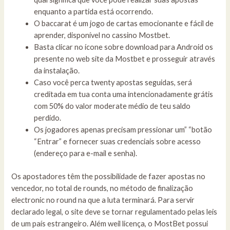
enquanto a partida está ocorrendo.
O baccarat é um jogo de cartas emocionante e fácil de
aprender, disponível no cassino Mostbet.
Basta clicar no ícone sobre download para Android os
presente no web site da Mostbet e prosseguir através
da instalação.
Caso você perca twenty apostas seguidas, será
creditada em tua conta uma intencionadamente grátis
com 50% do valor moderate médio de teu saldo
perdido.
Os jogadores apenas precisam pressionar um” “botão
“Entrar” e fornecer suas credenciais sobre acesso
(endereço para e-mail e senha).
Os apostadores têm the possibilidade de fazer apostas no
vencedor, no total de rounds, no método de finalização
electronic no round na que a luta terminará. Para servir
declarado legal, o site deve se tornar regulamentado pelas leis
de um país estrangeiro. Além weil licença, o MostBet possui