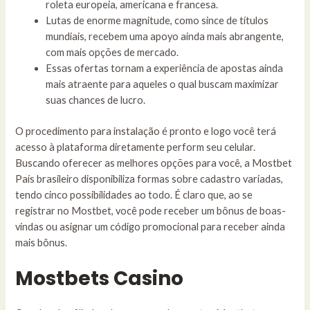
roleta europeia, americana e francesa.
Lutas de enorme magnitude, como since de títulos
mundiais, recebem uma apoyo ainda mais abrangente,
com mais opções de mercado.
Essas ofertas tornam a experiência de apostas ainda
mais atraente para aqueles o qual buscam maximizar
suas chances de lucro.
O procedimento para instalação é pronto e logo você terá
acesso à plataforma diretamente perform seu celular.
Buscando oferecer as melhores opções para você, a Mostbet
País brasileiro disponibiliza formas sobre cadastro variadas,
tendo cinco possibilidades ao todo. É claro que, ao se
registrar no Mostbet, você pode receber um bônus de boas-
vindas ou asignar um código promocional para receber ainda
mais bônus.
Mostbets Casino