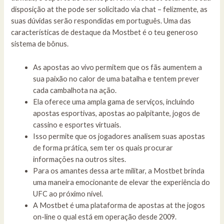
disposição at the pode ser solicitado via chat – felizmente, as
suas dúvidas serão respondidas em português. Uma das
características de destaque da Mostbet é o teu generoso
sistema de bônus.
As apostas ao vivo permitem que os fãs aumentem a
sua paixão no calor de uma batalha e tentem prever
cada cambalhota na ação.
Ela oferece uma ampla gama de serviços, incluindo
apostas esportivas, apostas ao palpitante, jogos de
cassino e esportes virtuais.
Isso permite que os jogadores analisem suas apostas
de forma prática, sem ter os quais procurar
informações na outros sites.
Para os amantes dessa arte militar, a Mostbet brinda
uma maneira emocionante de elevar the experiência do
UFC ao próximo nível.
A Mostbet é uma plataforma de apostas at the jogos
on-line o qual está em operação desde 2009.