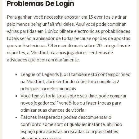
Problemas De Login
Para ganhar, você necessita apostar em 15 eventos e atinar
pelo menos being unfaithful deles. Aqui você pode combinar
várias partidas em 1 único bilhete electronic as probabilidades
totais serão a animador de todas because opções de apostas
que você selecionar. Oferecendo mais sobre 20 categorias de
esportes, a Mostbet traz aos jogadores centenas de
atividades que ocorrem diariamente.
League of Legends (LoL) também está contemporáneo
na Mostbet, apresentando cobertura completa 2
principais torneios mundiais.
Você tem vistoria total sobre seu time, pode comprar
novos jogadores,” “vendê-los ou fazer trocas para
otimizar suas chances de vitória.
Fatores inesperados podem descompensar o
confronto some sort of qualquer instante, abrindo
espaço para apostas arriscadas com possibilities
elevadas de sucesso.