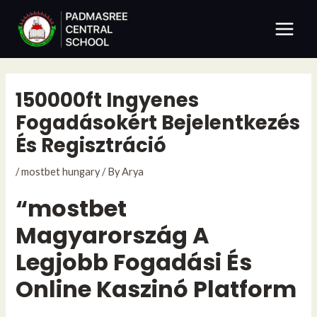
Skip
Post
Main
to
navigation
Menu
content
150000ft Ingyenes
Fogadásokért Bejelentkezés
És Regisztráció
/
mostbet hungary
/ By
Arya
“mostbet
Magyarország A
Legjobb Fogadási És
Online Kaszinó Platform