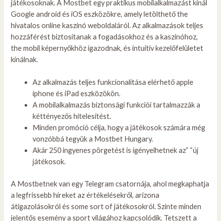
játékosoknak. A Mostbet egy praktikus mobilalkalmazást kínál
Google android és iOS eszközökre, amely letölthető the
hivatalos online kaszinó weboldaláról. Az alkalmazások teljes
hozzáférést biztosítanak a fogadásokhoz és a kaszinóhoz,
the mobil képernyőkhöz igazodnak, és intuitív kezelőfelületet
kínálnak.
Az alkalmazás teljes funkcionalitása elérhető apple
iphone és iPad eszközökön.
A mobilalkalmazás biztonsági funkciói tartalmazzák a
kéttényezős hitelesítést.
Minden promóció célja, hogy a játékosok számára még
vonzóbbá tegyük a Mostbet Hungary.
Akár 250 ingyenes pörgetést is igényelhetnek az” “új
játékosok.
A Mostbetnek van egy Telegram csatornája, ahol megkaphatja
a legfrissebb híreket az értékelésekről, arizona
átigazolásokról és some sort of játékosokról. Szinte minden
jelentős esemény a sport világához kapcsolódik. Tetszett a