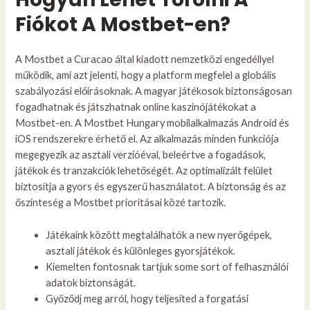
Fiókot A Mostbet-en?
A Mostbet a Curacao által kiadott nemzetközi engedéllyel
működik, ami azt jelenti, hogy a platform megfelel a globális
szabályozási előírásoknak. A magyar játékosok biztonságosan
fogadhatnak és játszhatnak online kaszinójátékokat a
Mostbet-en. A Mostbet Hungary mobilalkalmazás Android és
iOS rendszerekre érhető el. Az alkalmazás minden funkciója
megegyezik az asztali verzióéval, beleértve a fogadások,
játékok és tranzakciók lehetőségét. Az optimalizált felület
biztosítja a gyors és egyszerű használatot. A biztonság és az
őszinteség a Mostbet prioritásai közé tartozik.
Játékaink között megtalálhatók a new nyerőgépek,
asztali játékok és különleges gyorsjátékok.
Kiemelten fontosnak tartjuk some sort of felhasználói
adatok biztonságát.
Győződj meg arról, hogy teljesíted a forgatási