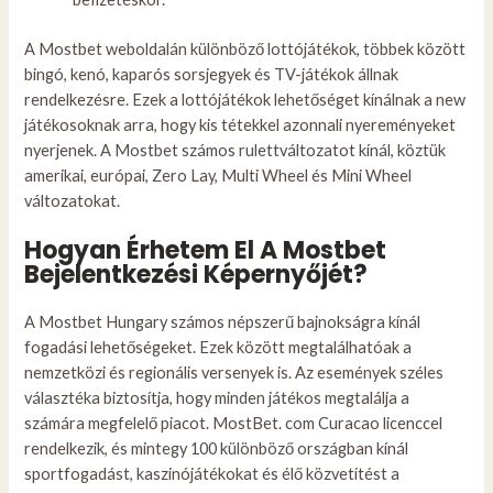
A Mostbet weboldalán különböző lottójátékok, többek között
bingó, kenó, kaparós sorsjegyek és TV-játékok állnak
rendelkezésre. Ezek a lottójátékok lehetőséget kínálnak a new
játékosoknak arra, hogy kis tétekkel azonnali nyereményeket
nyerjenek. A Mostbet számos rulettváltozatot kínál, köztük
amerikai, európai, Zero Lay, Multi Wheel és Mini Wheel
változatokat.
Hogyan Érhetem El A Mostbet
Bejelentkezési Képernyőjét?
A Mostbet Hungary számos népszerű bajnokságra kínál
fogadási lehetőségeket. Ezek között megtalálhatóak a
nemzetközi és regionális versenyek is. Az események széles
választéka biztosítja, hogy minden játékos megtalálja a
számára megfelelő piacot. MostBet. com Curacao licenccel
rendelkezik, és mintegy 100 különböző országban kínál
sportfogadást, kaszinójátékokat és élő közvetítést a