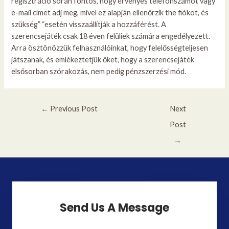
regisztráció során fontos, hogy érvényes telefonszámot vagy
e-mail címet adj meg, mivel ez alapján ellenőrzik the fiókot, és
szükség” “esetén visszaállítják a hozzáférést. A
szerencsejáték csak 18 éven felüliek számára engedélyezett.
Arra ösztönözzük felhasználóinkat, hogy felelősségteljesen
játszanak, és emlékeztetjük őket, hogy a szerencsejáték
elsősorban szórakozás, nem pedig pénzszerzési mód.
←
Previous Post
Next
Post
→
Send Us A Message